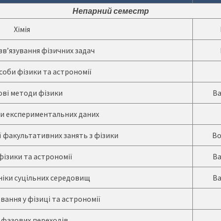
Непарний семестр
Хімія
в’язування фізичних задач
соби фізики та астрономії
ові методи фізики
В
и експериментальних даних
ї факультативних занять з фізики
В
 фізики та астрономії
В
ніки суцільних середовищ
В
ання у фізиці та астрономії
 фазових переходів