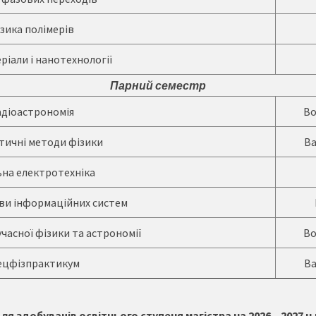
зика полімерів
іали і нанотехнології
Парний семестр
адіоастрономія
В
ичні методи фізики
В
ьна електротехніка
ови інформаційних систем
часної фізики та астрономії
В
ецфізпрактикум
В
ля здобувачів освітнього ступеня магістра на 2026 – 2027 н.