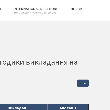
А
INTERNATIONAL RELATIONS
ПОШУК
AND WORK WITH FOREIGN STUDENTS
...
етодики викладання на
Викладач
Анотація