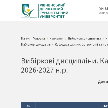
УНІВ
істор
Ви тут:
Головна
Навчання
Вибіркові дисципліни
Н
Вибіркові дисципліни. Кафедра фізики, астрономії та мет
Вибіркові дисципліни. К
2026-2027 н.р.
Для з
№
На