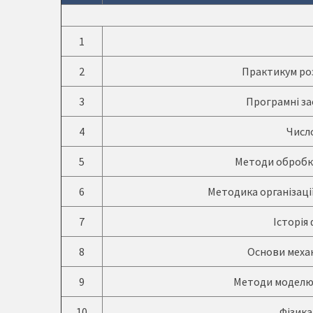
1
2
Практикум роз
3
Програмні за
4
Числ
5
Методи обробк
6
Методика організаці
7
Історія
8
Основи меха
9
Методи моделюв
10
Фізика