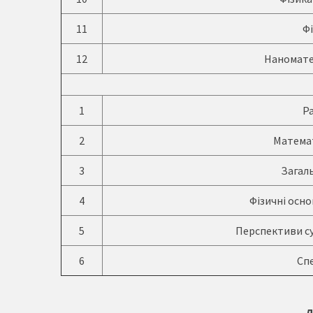
11
Фі
12
Наноматер
1
Р
2
Математ
3
Загал
4
Фізичні осн
5
Перспективи су
6
Сп
Д