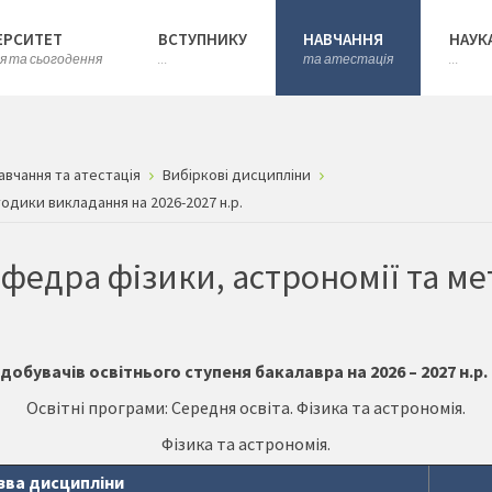
ЕРСИТЕТ
ВСТУПНИКУ
НАВЧАННЯ
НАУК
ія та сьогодення
...
та атестація
...
авчання та атестація
Вибіркові дисципліни
одики викладання на 2026-2027 н.р.
афедра фізики, астрономії та м
добувачів освітнього ступеня бакалавра на 2026 – 2027 н.р.
Освітні програми: Середня освіта. Фізика та астрономія.
Фізика та астрономія.
зва дисципліни