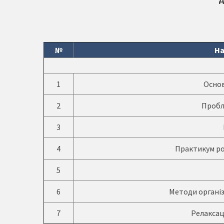
№
На
1
Основ
2
Пробл
3
4
Практикум ро
5
6
Методи організ
7
Релаксац