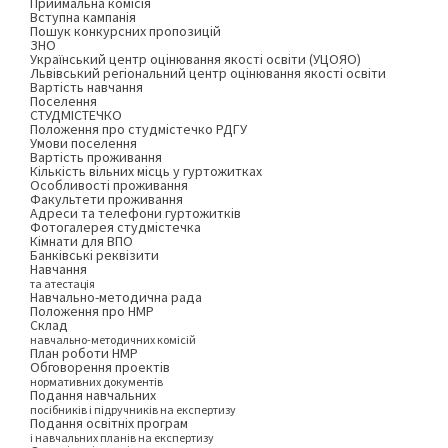
Приймальна комісія
Вступна кампанія
Пошук конкурсних пропозицій
ЗНО
Український центр оцінювання якості освіти (УЦОЯО)
Львівський регіональний центр оцінювання якості освіти
Вартість навчання
Поселення
СТУДМІСТЕЧКО
Положення про студмістечко РДГУ
Умови поселення
Вартість проживання
Кількість вільних місць у гуртожитках
Особливості проживання
Факультети проживання
Адреси та телефони гуртожитків
Фотогалерея студмістечка
Кімнати для ВПО
Банківські реквізити
Навчання
та атестація
Навчально-методична рада
Положення про НМР
Склад
навчально-методичних комісій
План роботи НМР
Обговорення проектів
нормативних документів
Подання навчальних
посібників і підручників на експертизу
Подання освітніх програм
і навчальних планів на експертизу