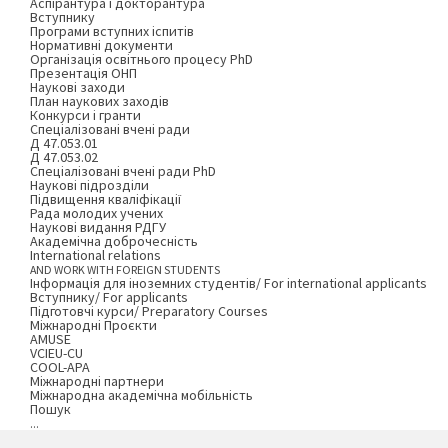
Аспірантура і докторантура
Вступнику
Програми вступних іспитів
Нормативні документи
Організація освітнього процесу PhD
Презентація ОНП
Наукові заходи
План наукових заходів
Конкурси і гранти
Спеціалізовані вчені ради
Д 47.053.01
Д 47.053.02
Спеціалізовані вчені ради PhD
Наукові підрозділи
Підвищення кваліфікації
Рада молодих учених
Наукові видання РДГУ
Академічна доброчесність
International relations
AND WORK WITH FOREIGN STUDENTS
Інформація для іноземних студентів/ For international applicants
Вступнику/ For applicants
Підготовчі курси/ Preparatory Courses
Міжнародні Проєкти
AMUSE
VCIEU-CU
COOL-APA
Міжнародні партнери
Міжнародна академічна мобільність
Пошук
...