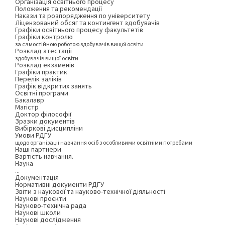
Організація освітнього процесу
Положення та рекомендації
Накази та розпорядження по університету
Ліцензований обсяг та контингент здобувачів
Графіки освітнього процесу факультетів
Графіки контролю
за самостійною роботою здобувачів вищої освіти
Розклад атестації
здобувачів вищої освіти
Розклад екзаменів
Графіки практик
Перелік заліків
Графік відкритих занять
Освітні програми
Бакалавр
Магістр
Доктор філософії
Зразки документів
Вибіркові дисципліни
Умови РДГУ
щодо організації навчання осіб з особливими освітніми потребами
Наші партнери
Вартість навчання.
Наука
...
Документація
Нормативні документи РДГУ
Звіти з наукової та науково-технічної діяльності
Наукові проєкти
Науково-технічна рада
Наукові школи
Наукові дослідження