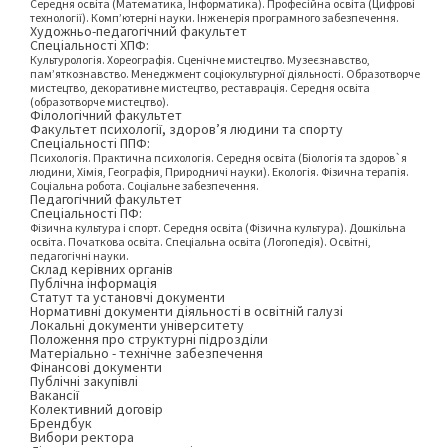
Середня освіта (Математика, Інформатика). Професійна освіта (Цифрові
технології). Комп’ютерні науки. Інженерія програмного забезпечення.
Художньо-педагогічний факультет
Спеціальності ХПФ:
Культурологія. Хореографія. Сценічне мистецтво. Музеєзнавство,
пам’яткознавство. Менеджмент соціокультурної діяльності. Образотворче
мистецтво, декоративне мистецтво, реставрація. Середня освіта
(образотворче мистецтво).
Філологічний факультет
Факультет психології, здоров’я людини та спорту
Спеціальності ППФ:
Психологія. Практична психологія. Середня освіта (Біологія та здоров`я
людини, Хімія, Географія, Природничі науки). Екологія. Фізична терапія.
Соціальна робота. Соціальне забезпечення.
Педагогічний факультет
Спеціальності ПФ:
Фізична культура і спорт. Середня освіта (Фізична культура). Дошкільна
освіта. Початкова освіта. Спеціальна освіта (Логопедія). Освітні,
педагогічні науки.
Склад керівних органів
Публічна інформація
Статут та установчі документи
Нормативні документи діяльності в освітній галузі
Локальні документи університету
Положення про структурні підрозділи
Матеріально - технічне забезпечення
Фінансові документи
Публічні закупівлі
Вакансії
Колективний договір
Брендбук
Вибори ректора