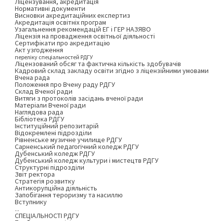
Ліцензування, акредитація
Нормативні документи
Висновки акредитаційних експертиз
Акредитація освітніх програм
Узагальнення рекомендацій ЕГ і ГЕР НАЗЯВО
Ліцензія на провадження освітньої діяльності
Сертифікати про акредитацію
Акт узгодження
переліку спеціальностей РДГУ
Ліцензований обсяг та фактична кількість здобувачів
Кадровий склад закладу освіти згідно з ліцензійними умовами
Вчена рада
Положення про Вчену раду РДГУ
Склад Вченої ради
Витяги з протоколів засідань вченої ради
Матеріали Вченої ради
Наглядова рада
Бібліотека РДГУ
Інституційний репозитарій
Відокремлені підрозділи
Рівненське музичне училище РДГУ
Сарненський педагогічний коледж РДГУ
Дубенський коледж РДГУ
Дубенський коледж культури і мистецтв РДГУ
Структурні підрозділи
Звіт ректора
Стратегія розвитку
Антикорупційна діяльність
Запобігання тероризму та насиллю
Вступнику
...
СПЕЦІАЛЬНОСТІ РДГУ