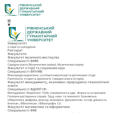
Університет
історія та сьогодення
Ректорат
Факультети
Факультет музичного мистецтва
Спеціальності ФММ:
Середня освіта (Музичне мистецтво). Музичне мистецтво.
Факультет історії та соціальних наук
Спеціальності ФІПтМВ:
Міжнародні відносини, суспільні комунікації та регіональні студії.
Політологія. Історія та археологія. Середня освіта (Історія).
Факультет менеджменту, економіки і природничо-технологічної
освіти
Спеціальності ФДКМТтФ:
Менеджмент. Маркетинг. Публ. управління та адм.. Фізика та астрономія.
Готельно-ресторанна справа. Труд. навч. та технології. Економічна
кібернетика, Цифрова, міжнар. економіка. Документозн. та інф. діяльність.
Книгозн., бібліотекозн. і бібліографія. СО.
Факультет математики та інформатики
Спеціальності ФМІ: