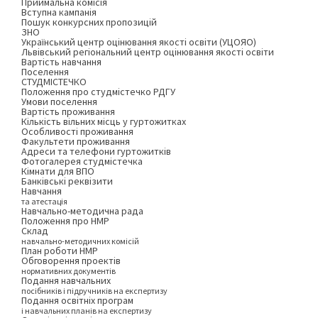
Приймальна комісія
Вступна кампанія
Пошук конкурсних пропозицій
ЗНО
Український центр оцінювання якості освіти (УЦОЯО)
Львівський регіональний центр оцінювання якості освіти
Вартість навчання
Поселення
СТУДМІСТЕЧКО
Положення про студмістечко РДГУ
Умови поселення
Вартість проживання
Кількість вільних місць у гуртожитках
Особливості проживання
Факультети проживання
Адреси та телефони гуртожитків
Фотогалерея студмістечка
Кімнати для ВПО
Банківські реквізити
Навчання
та атестація
Навчально-методична рада
Положення про НМР
Склад
навчально-методичних комісій
План роботи НМР
Обговорення проектів
нормативних документів
Подання навчальних
посібників і підручників на експертизу
Подання освітніх програм
і навчальних планів на експертизу