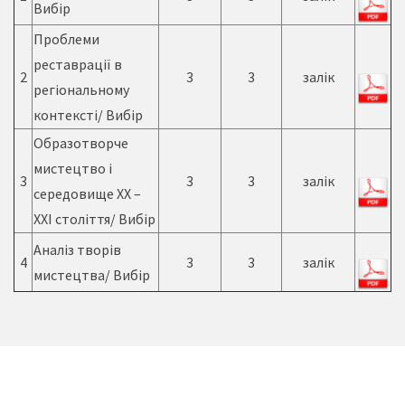
Вибір
Проблеми
реставрації в
2
3
3
залік
регіональному
контексті/ Вибір
Образотворче
мистецтво і
3
3
3
залік
середовище ХХ –
ХХІ століття/ Вибір
Аналіз творів
4
3
3
залік
мистецтва/ Вибір