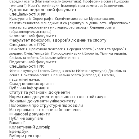
Середня освіта (Математика, Інформатика). Професійна освіта (Цифрові
технології). Комп’ютерні науки. Інженерія програмного забезпечення.
Художньо-педагогічний факультет
Спеціальності ХПФ:
Культурологія. Хореографія. Сценічне мистецтво. Музеєзнавство,
пам’яткознавство. Менеджмент соціокультурної діяльності. Образотворче
мистецтво, декоративне мистецтво, реставрація. Середня освіта
(образотворче мистецтво).
Філологічний факультет
Факультет психології, здоров’я людини та спорту
Спеціальності ППФ:
Психологія. Практична психологія. Середня освіта (Біологія та здоров`я
людини, Хімія, Географія, Природничі науки). Екологія. Фізична терапія.
Соціальна робота. Соціальне забезпечення.
Педагогічний факультет
Спеціальності ПФ:
Фізична культура і спорт. Середня освіта (Фізична культура). Дошкільна
освіта. Початкова освіта. Спеціальна освіта (Логопедія). Освітні,
педагогічні науки.
Склад керівних органів
Публічна інформація
Статут та установчі документи
Нормативні документи діяльності в освітній галузі
Локальні документи університету
Положення про структурні підрозділи
Матеріально - технічне забезпечення
Фінансові документи
Публічні закупівлі
Вакансії
Колективний договір
Брендбук
Вибори ректора