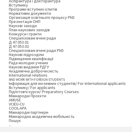
Аспірантура і докторантура
Вступнику
Програми вступних іспитів
Нормативні документи
Організація освітнього процесу PhD
Презентація ОНП
Наукові заходи
План наукових заходів
Конкурси і гранти
Спеціалізовані вчені ради
Д 47.053.01
Д 47.053.02
Спеціалізовані вчені ради PhD
Наукові підрозділи
Підвищення кваліфікації
Рада молодих учених
Наукові видання РДГУ
Академічна доброчесність
International relations
AND WORK WITH FOREIGN STUDENTS
Інформація для іноземних студентів/ For international applicants
Вступнику/ For applicants
Підготовчі курси/ Preparatory Courses
Міжнародні Проєкти
AMUSE
VCIEU-CU
COOL-APA
Міжнародні партнери
Міжнародна академічна мобільність
Пошук
...