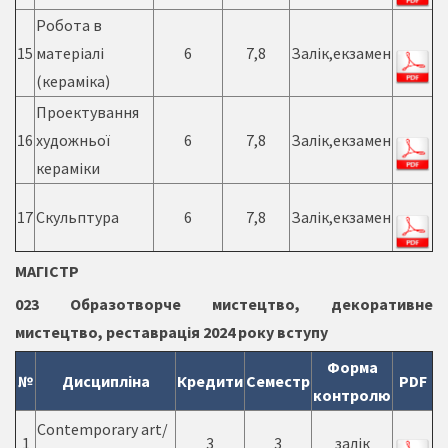
Робота в
15
матеріалі
6
7,8
Залік,екзамен
(кераміка)
Проектування
16
художньої
6
7,8
Залік,екзамен
кераміки
17
Скульптура
6
7,8
Залік,екзамен
МАГІСТР
023 Образотворче мистецтво, декоративне
мистецтво, реставрація 2024 року вступу
Форма
№
Дисципліна
Кредити
Семестр
PDF
контролю
Сontemporary art/
1
3
3
залік