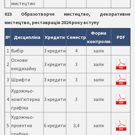
мистецтво
023 Образотворче мистецтво, декоративне
мистецтво, реставрація 2024 року вступу
Форма
№
Дисципліна
Кредити
Семестр
PDF
контролю
1
Вибір
3 кредити
4
залік
Основи
2
3 кредити
3
залік
екодизайну
3
Шрифти
3 кредити
3
залік
Художньо-
4
комп’ютерна
3 кредити
3
залік
графіка
Художньо-
5
проектна
6 кредити
3,4
залік
графіка