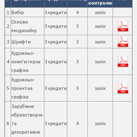
контролю
1
Вибір
3 кредити
4
залік
Основи
2
3 кредити
3
залік
екодизайну
3
Шрифти
3 кредити
3
залік
Художньо-
4
комп’ютерна
3 кредити
3
залік
графіка
Художньо-
5
проектна
3 кредити
3
залік
графіка
Зарубіжне
образотворче
6
та
3 кредити
4
залік
декоративне