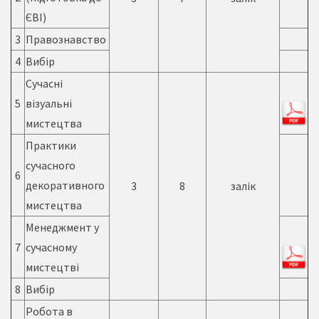
ЄВІ)
3
Правознавство
4
Вибір
Сучасні
5
візуальні
мистецтва
Практики
сучасного
6
декоративного
3
8
залік
мистецтва
Менеджмент у
7
сучасному
мистецтві
8
Вибір
Робота в