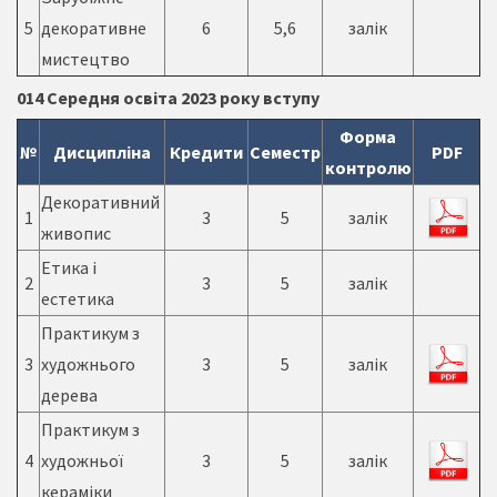
5
декоративне
6
5,6
залік
мистецтво
014 Середня освіта 2023 року вступу
Форма
№
Дисципліна
Кредити
Семестр
PDF
контролю
Декоративний
1
3
5
залік
живопис
Етика і
2
3
5
залік
естетика
Практикум з
3
художнього
3
5
залік
дерева
Практикум з
4
художньої
3
5
залік
кераміки