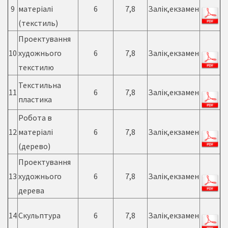
9
матеріалі
6
7,8
Залік,екзамен
(текстиль)
Проектування
10
художнього
6
7,8
Залік,екзамен
текстилю
Текстильна
11
6
7,8
Залік,екзамен
пластика
Робота в
12
матеріалі
6
7,8
Залік,екзамен
(дерево)
Проектування
13
художнього
6
7,8
Залік,екзамен
дерева
14
Скульптура
6
7,8
Залік,екзамен