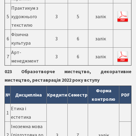
Практикум з
5
художнього
3
5
залік
текстилю
Фізична
6
3
6
залік
культура
Арт-
7
3
6
залік
менеджмент
023 Образотворче мистецтво, декоративне
мистецтво, реставрація 2022 року вступу
Форма
№
Дисципліна
Кредити
Семестр
PDF
контролю
Етика і
1
естетика
Іноземна мова
2
(підготовка до
3
7
залік