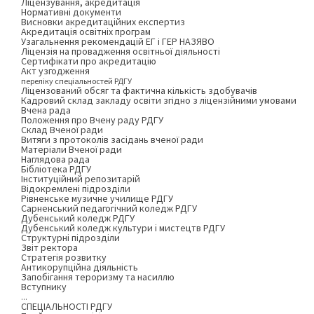
Ліцензування, акредитація
Нормативні документи
Висновки акредитаційних експертиз
Акредитація освітніх програм
Узагальнення рекомендацій ЕГ і ГЕР НАЗЯВО
Ліцензія на провадження освітньої діяльності
Сертифікати про акредитацію
Акт узгодження
переліку спеціальностей РДГУ
Ліцензований обсяг та фактична кількість здобувачів
Кадровий склад закладу освіти згідно з ліцензійними умовами
Вчена рада
Положення про Вчену раду РДГУ
Склад Вченої ради
Витяги з протоколів засідань вченої ради
Матеріали Вченої ради
Наглядова рада
Бібліотека РДГУ
Інституційний репозитарій
Відокремлені підрозділи
Рівненське музичне училище РДГУ
Сарненський педагогічний коледж РДГУ
Дубенський коледж РДГУ
Дубенський коледж культури і мистецтв РДГУ
Структурні підрозділи
Звіт ректора
Стратегія розвитку
Антикорупційна діяльність
Запобігання тероризму та насиллю
Вступнику
...
СПЕЦІАЛЬНОСТІ РДГУ