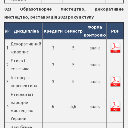
023 Образотворче мистецтво, декоративне
мистецтво, реставрація 2023 року вступу
Форма
№
Дисципліна
Кредити
Семестр
PDF
контролю
Декоративний
1
3
5
залік
живопис
Етика і
2
3
5
залік
естетика
Інтерєр і
3
3
5
залік
перспектива
Етнологія і
народне
4
6
5,6
залік
мистецтво
України
Зарубіжне