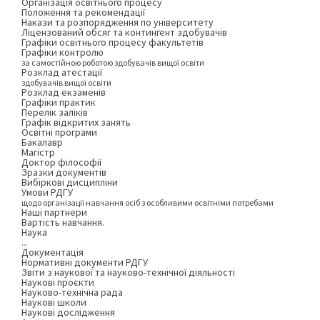
Організація освітнього процесу
Положення та рекомендації
Накази та розпорядження по університету
Ліцензований обсяг та контингент здобувачів
Графіки освітнього процесу факультетів
Графіки контролю
за самостійною роботою здобувачів вищої освіти
Розклад атестації
здобувачів вищої освіти
Розклад екзаменів
Графіки практик
Перелік заліків
Графік відкритих занять
Освітні програми
Бакалавр
Магістр
Доктор філософії
Зразки документів
Вибіркові дисципліни
Умови РДГУ
щодо організації навчання осіб з особливими освітніми потребами
Наші партнери
Вартість навчання.
Наука
...
Документація
Нормативні документи РДГУ
Звіти з наукової та науково-технічної діяльності
Наукові проєкти
Науково-технічна рада
Наукові школи
Наукові дослідження