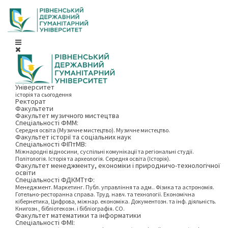
Університет
історія та сьогодення
Ректорат
Факультети
Факультет музичного мистецтва
Спеціальності ФММ:
Середня освіта (Музичне мистецтво). Музичне мистецтво.
Факультет історії та соціальних наук
Спеціальності ФІПтМВ:
Міжнародні відносини, суспільні комунікації та регіональні студії.
Політологія. Історія та археологія. Середня освіта (Історія).
Факультет менеджменту, економіки і природничо-технологічної
освіти
Спеціальності ФДКМТтФ:
Менеджмент. Маркетинг. Публ. управління та адм.. Фізика та астрономія.
Готельно-ресторанна справа. Труд. навч. та технології. Економічна
кібернетика, Цифрова, міжнар. економіка. Документозн. та інф. діяльність.
Книгозн., бібліотекозн. і бібліографія. СО.
Факультет математики та інформатики
Спеціальності ФМІ: