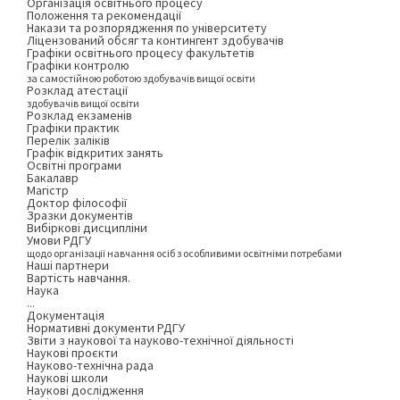
Організація освітнього процесу
Положення та рекомендації
Накази та розпорядження по університету
Ліцензований обсяг та контингент здобувачів
Графіки освітнього процесу факультетів
Графіки контролю
за самостійною роботою здобувачів вищої освіти
Розклад атестації
здобувачів вищої освіти
Розклад екзаменів
Графіки практик
Перелік заліків
Графік відкритих занять
Освітні програми
Бакалавр
Магістр
Доктор філософії
Зразки документів
Вибіркові дисципліни
Умови РДГУ
щодо організації навчання осіб з особливими освітніми потребами
Наші партнери
Вартість навчання.
Наука
...
Документація
Нормативні документи РДГУ
Звіти з наукової та науково-технічної діяльності
Наукові проєкти
Науково-технічна рада
Наукові школи
Наукові дослідження