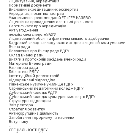
Ліцензування, акредитація
Нормативні документи
Висновки акредитаційних експертиз
Акредитація освітніх програм
Узагальнення рекомендацій ЕГ і ГЕР НАЗЯВО
Ліцензія на провадження освітньої діяльності
Сертифікати про акредитацію
Акт узгодження
переліку спеціальностей РДГУ
Ліцензований обсяг та фактична кількість здобувачів
Кадровий склад закладу освіти згідно з ліцензійними умовами
Вчена рада
Положення про Вчену раду РДГУ
Склад Вченої ради
Витяги з протоколів засідань вченої ради
Матеріали Вченої ради
Наглядова рада
Бібліотека РДГУ
Інституційний репозитарій
Відокремлені підрозділи
Рівненське музичне училище РДГУ
Сарненський педагогічний коледж РДГУ
Дубенський коледж РДГУ
Дубенський коледж культури і мистецтв РДГУ
Структурні підрозділи
Звіт ректора
Стратегія розвитку
Антикорупційна діяльність
Запобігання тероризму та насиллю
Вступнику
...
СПЕЦІАЛЬНОСТІ РДГУ