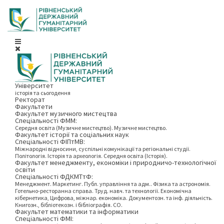
Університет
історія та сьогодення
Ректорат
Факультети
Факультет музичного мистецтва
Спеціальності ФММ:
Середня освіта (Музичне мистецтво). Музичне мистецтво.
Факультет історії та соціальних наук
Спеціальності ФІПтМВ:
Міжнародні відносини, суспільні комунікації та регіональні студії.
Політологія. Історія та археологія. Середня освіта (Історія).
Факультет менеджменту, економіки і природничо-технологічної
освіти
Спеціальності ФДКМТтФ:
Менеджмент. Маркетинг. Публ. управління та адм.. Фізика та астрономія.
Готельно-ресторанна справа. Труд. навч. та технології. Економічна
кібернетика, Цифрова, міжнар. економіка. Документозн. та інф. діяльність.
Книгозн., бібліотекозн. і бібліографія. СО.
Факультет математики та інформатики
Спеціальності ФМІ: