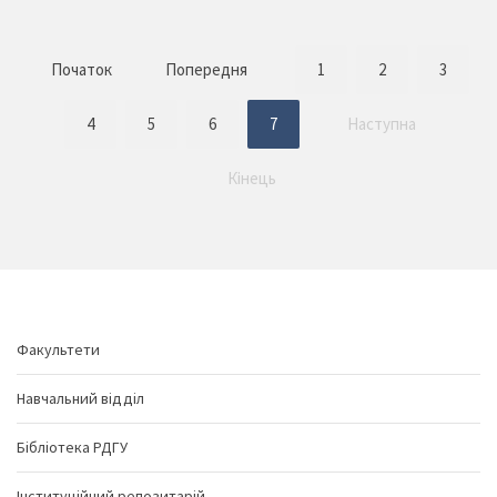
Початок
Попередня
1
2
3
4
5
6
7
Наступна
Кінець
Факультети
Навчальний відділ
Бібліотека РДГУ
Інституційний репозитарій