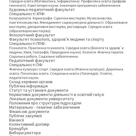
Середня освіта (Математика, Інформатика). Професійна освіта (Цифрові
технології). Комп’ютерні науки. Інженерія програмного забезпечення.
Художньо-педагогічний факультет
Спеціальності ХПФ:
Культурологія. Хореографія. Сценічне мистецтво. Музеєзнавство,
пам’яткознавство. Менеджмент соціокультурної діяльності. Образотворче
мистецтво, декоративне мистецтво, реставрація. Середня освіта
(образотворче мистецтво).
Філологічний факультет
Факультет психології, здоров’я людини та спорту
Спеціальності ППФ:
Психологія. Практична психологія. Середня освіта (Біологія та здоров`я
людини, Хімія, Географія, Природничі науки). Екологія. Фізична терапія.
Соціальна робота. Соціальне забезпечення.
Педагогічний факультет
Спеціальності ПФ:
Фізична культура і спорт. Середня освіта (Фізична культура). Дошкільна
освіта. Початкова освіта. Спеціальна освіта (Логопедія). Освітні,
педагогічні науки.
Склад керівних органів
Публічна інформація
Статут та установчі документи
Нормативні документи діяльності в освітній галузі
Локальні документи університету
Положення про структурні підрозділи
Матеріально - технічне забезпечення
Фінансові документи
Публічні закупівлі
Вакансії
Колективний договір
Брендбук
Вибори ректора