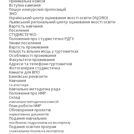
Приймальна комісія
Вступна кампанія
Пошук конкурсних пропозицій
ЗНО
Український центр оцінювання якості освіти (УЦОЯО)
Львівський регіональний центр оцінювання якості освіти
Вартість навчання
Поселення
СТУДМІСТЕЧКО
Положення про студмістечко РДГУ
Умови поселення
Вартість проживання
Кількість вільних місць у гуртожитках
Особливості проживання
Факультети проживання
Адреси та телефони гуртожитків
Фотогалерея студмістечка
Кімнати для ВПО
Банківські реквізити
Навчання
та атестація
Навчально-методична рада
Положення про НМР
Склад
навчально-методичних комісій
План роботи НМР
Обговорення проектів
нормативних документів
Подання навчальних
посібників і підручників на експертизу
Подання освітніх програм
і навчальних планів на експертизу