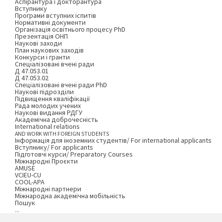
Аспірантура і докторантура
Вступнику
Програми вступних іспитів
Нормативні документи
Організація освітнього процесу PhD
Презентація ОНП
Наукові заходи
План наукових заходів
Конкурси і гранти
Спеціалізовані вчені ради
Д 47.053.01
Д 47.053.02
Спеціалізовані вчені ради PhD
Наукові підрозділи
Підвищення кваліфікації
Рада молодих учених
Наукові видання РДГУ
Академічна доброчесність
International relations
AND WORK WITH FOREIGN STUDENTS
Інформація для іноземних студентів/ For international applicants
Вступнику/ For applicants
Підготовчі курси/ Preparatory Courses
Міжнародні Проєкти
AMUSE
VCIEU-CU
COOL-APA
Міжнародні партнери
Міжнародна академічна мобільність
Пошук
...