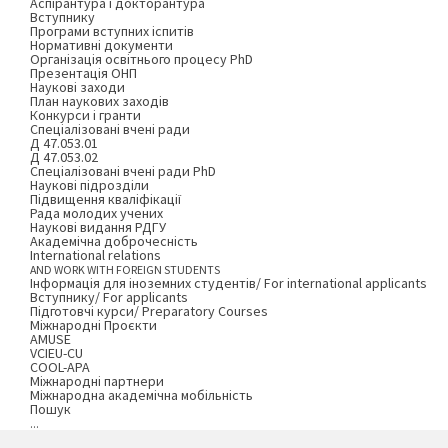
Аспірантура і докторантура
Вступнику
Програми вступних іспитів
Нормативні документи
Організація освітнього процесу PhD
Презентація ОНП
Наукові заходи
План наукових заходів
Конкурси і гранти
Спеціалізовані вчені ради
Д 47.053.01
Д 47.053.02
Спеціалізовані вчені ради PhD
Наукові підрозділи
Підвищення кваліфікації
Рада молодих учених
Наукові видання РДГУ
Академічна доброчесність
International relations
AND WORK WITH FOREIGN STUDENTS
Інформація для іноземних студентів/ For international applicants
Вступнику/ For applicants
Підготовчі курси/ Preparatory Courses
Міжнародні Проєкти
AMUSE
VCIEU-CU
COOL-APA
Міжнародні партнери
Міжнародна академічна мобільність
Пошук
...