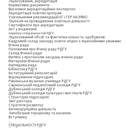
Ліцензування, акредитація
Нормативні документи
Висновки акредитаційних експертиз
Акредитація освітніх програм
Узагальнення рекомендацій ЕГ і ГЕР НАЗЯВО
Ліцензія на провадження освітньої діяльності
Сертифікати про акредитацію
Акт узгодження
переліку спеціальностей РДГУ
Ліцензований обсяг та фактична кількість здобувачів
Кадровий склад закладу освіти згідно з ліцензійними умовами
Вчена рада
Положення про Вчену раду РДГУ
Склад Вченої ради
Витяги з протоколів засідань вченої ради
Матеріали Вченої ради
Наглядова рада
Бібліотека РДГУ
Інституційний репозитарій
Відокремлені підрозділи
Рівненське музичне училище РДГУ
Сарненський педагогічний коледж РДГУ
Дубенський коледж РДГУ
Дубенський коледж культури і мистецтв РДГУ
Структурні підрозділи
Звіт ректора
Стратегія розвитку
Антикорупційна діяльність
Запобігання тероризму та насиллю
Вступнику
...
СПЕЦІАЛЬНОСТІ РДГУ