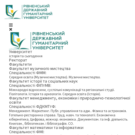
Університет
історія та сьогодення
Ректорат
Факультети
Факультет музичного мистецтва
Спеціальності ФММ:
Середня освіта (Музичне мистецтво). Музичне мистецтво.
Факультет історії та соціальних наук
Спеціальності ФІПтМВ:
Міжнародні відносини, суспільні комунікації та регіональні студії.
Політологія. Історія та археологія. Середня освіта (Історія).
Факультет менеджменту, економіки і природничо-технологічної
освіти
Спеціальності ФДКМТтФ:
Менеджмент. Маркетинг. Публ. управління та адм.. Фізика та астрономія.
Готельно-ресторанна справа. Труд. навч. та технології. Економічна
кібернетика, Цифрова, міжнар. економіка. Документозн. та інф. діяльність.
Книгозн., бібліотекозн. і бібліографія. СО.
Факультет математики та інформатики
Спеціальності ФМІ: