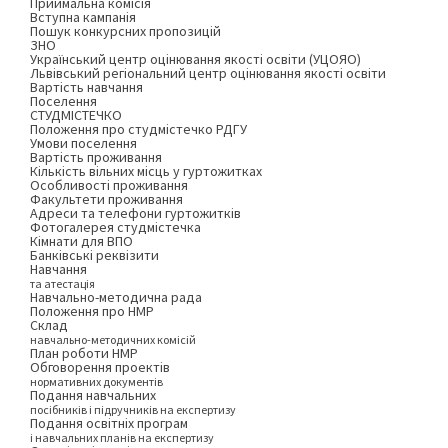
Приймальна комісія
Вступна кампанія
Пошук конкурсних пропозицій
ЗНО
Український центр оцінювання якості освіти (УЦОЯО)
Львівський регіональний центр оцінювання якості освіти
Вартість навчання
Поселення
СТУДМІСТЕЧКО
Положення про студмістечко РДГУ
Умови поселення
Вартість проживання
Кількість вільних місць у гуртожитках
Особливості проживання
Факультети проживання
Адреси та телефони гуртожитків
Фотогалерея студмістечка
Кімнати для ВПО
Банківські реквізити
Навчання
та атестація
Навчально-методична рада
Положення про НМР
Склад
навчально-методичних комісій
План роботи НМР
Обговорення проектів
нормативних документів
Подання навчальних
посібників і підручників на експертизу
Подання освітніх програм
і навчальних планів на експертизу