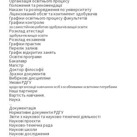
Організація освітнього процесу
Положення та рекомендації
Накази та розпорядження по університету
Ліцензований обсяг та контингент здобувачів
Графіки освітнього процесу факультетів
Графіки контролю
за самостійною роботою здобувачів вищої освіти
Розклад атестації
здобувачів вищої освіти
Розклад екзаменів
Графіки практик
Перелік заліків
Графік відкритих занять
Освітні програми
Бакалавр
Магістр
Доктор філософії
Зразки документів
Вибіркові дисципліни
Умови РДГУ
щодо організації навчання осіб з особливими освітніми потребами
Наші партнери
Вартість навчання.
Наука
...
Документація
Нормативні документи РДГУ
Звіти з наукової та науково-технічної діяльності
Наукові проєкти
Науково-технічна рада
Наукові школи
Наукові дослідження