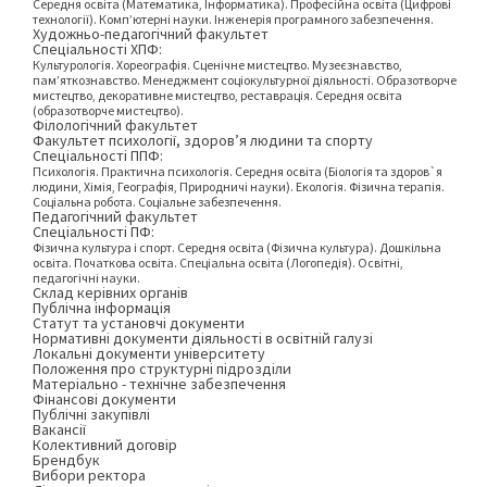
Середня освіта (Математика, Інформатика). Професійна освіта (Цифрові
технології). Комп’ютерні науки. Інженерія програмного забезпечення.
Художньо-педагогічний факультет
Спеціальності ХПФ:
Культурологія. Хореографія. Сценічне мистецтво. Музеєзнавство,
пам’яткознавство. Менеджмент соціокультурної діяльності. Образотворче
мистецтво, декоративне мистецтво, реставрація. Середня освіта
(образотворче мистецтво).
Філологічний факультет
Факультет психології, здоров’я людини та спорту
Спеціальності ППФ:
Психологія. Практична психологія. Середня освіта (Біологія та здоров`я
людини, Хімія, Географія, Природничі науки). Екологія. Фізична терапія.
Соціальна робота. Соціальне забезпечення.
Педагогічний факультет
Спеціальності ПФ:
Фізична культура і спорт. Середня освіта (Фізична культура). Дошкільна
освіта. Початкова освіта. Спеціальна освіта (Логопедія). Освітні,
педагогічні науки.
Склад керівних органів
Публічна інформація
Статут та установчі документи
Нормативні документи діяльності в освітній галузі
Локальні документи університету
Положення про структурні підрозділи
Матеріально - технічне забезпечення
Фінансові документи
Публічні закупівлі
Вакансії
Колективний договір
Брендбук
Вибори ректора