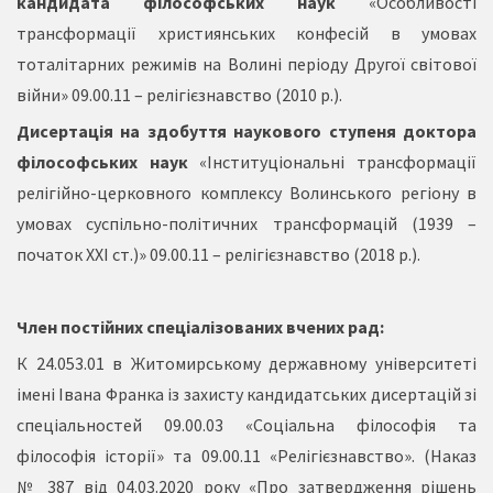
кандидата філософських наук
«Особливості
трансформації християнських конфесій в умовах
тоталітарних режимів на Волині періоду Другої світової
війни» 09.00.11 – релігієзнавство (2010 р.).
Дисертація на здобуття наукового ступеня доктора
філософських наук
«Інституціональні трансформації
релігійно-церковного комплексу Волинського регіону в
умовах суспільно-політичних трансформацій (1939 –
початок ХХІ ст.)» 09.00.11 – релігієзнавство (2018 р.).
Член постійних спеціалізованих вчених рад:
К 24.053.01 в Житомирському державному університеті
імені Івана Франка із захисту кандидатських дисертацій зі
спеціальностей 09.00.03 «Соціальна філософія та
філософія історії» та 09.00.11 «Релігієзнавство». (Наказ
№ 387 від 04.03.2020 року «Про затвердження рішень