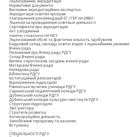
Ліцензування, акредитація
Нормативні документи
Висновки акредитаційних експертиз
Акредитація освітніх програм
Узагальнення рекомендацій ЕГ і ГЕР НАЗЯВО
Ліцензія на провадження освітньої діяльності
Сертифікати про акредитацію
Акт узгодження
переліку спеціальностей РДГУ
Ліцензований обсяг та фактична кількість здобувачів
Кадровий склад закладу освіти згідно з ліцензійними умовами
Вчена рада
Положення про Вчену раду РДГУ
Склад Вченої ради
Витяги з протоколів засідань вченої ради
Матеріали Вченої ради
Наглядова рада
Бібліотека РДГУ
Інституційний репозитарій
Відокремлені підрозділи
Рівненське музичне училище РДГУ
Сарненський педагогічний коледж РДГУ
Дубенський коледж РДГУ
Дубенський коледж культури і мистецтв РДГУ
Структурні підрозділи
Звіт ректора
Стратегія розвитку
Антикорупційна діяльність
Запобігання тероризму та насиллю
Вступнику
...
СПЕЦІАЛЬНОСТІ РДГУ