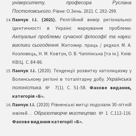
університету, професора Руслана
Постоловського
. Рівне: О.Зень. 2021. С. 292-299.
Панчук І.
І. (2021).
Релігійний вимір регіональної
ідентичності в Україні: маркування проблеми.
Актуальні проблеми сучасної філософії та науки:
виклики сьогодення
. Житомир. праць / редкол. М. А.
Козловець, Н. М. Ковтун, О. В. Чаплінська [та ін.]. Київ:
КВІЦ. С. 84-86.
Панчук І.І.
(2020). Тенденції розвитку католицизму у
Волинському регіоні в тоталітарну добу.
Українська
полоністика
. № 7(1). С. 51-58.
Фахове видання,
категорія «Б».
Панчук І.І.
(2020) Рівненські митці подолали 30-літній
ювілей…
Образотворче мистецтво.
№ 1. С.112-116.
Фахове видання категорії «Б».