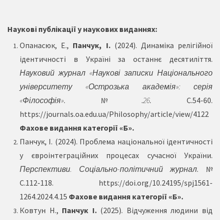
Наукові публікації у наукових виданнях:
Опанасюк, Е.,
Панчук, І.
(2024). Динаміка релігійної
ідентичності в Україні за останнє десятиліття.
Науковий журнал «Наукові записки Національного
університету «Острозька академія»: серія
«Філософія»
. №.
26
. С.54-60.
https://journals.oa.edu.ua/Philosophy/article/view/4122
Фахове видання категорії «Б».
Панчук, І. (2024). Проблема національної ідентичності
у євроінтеграційних процесах сучасної України.
Перспективи. Соціально-політичний журнал
. №
С.112-118.
https://doi.org/10.24195/spj1561-
1264.2024.4.15
Фахове видання категорії «Б».
Ковтун Н.,
Панчук І.
(2025). Відчуження людини від