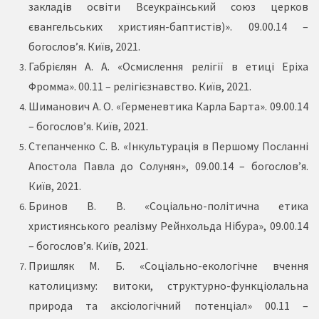
закладів освіти Всеукраїнський союз церков
євангельських християн-баптистів)». 09.00.14 –
богослов’я. Київ, 2021.
Габрієлян А. А. «Осмислення релігії в етиці Еріха
Фромма». 00.11 – релігієзнавство. Київ, 2021.
Шиманович А. О. «Герменевтика Карла Барта». 09.00.14
– богослов’я. Київ, 2021.
Степанченко С. В. «Інкультурація в Першому Посланні
Апостола Павла до Солунян», 09.00.14 – богослов’я.
Київ, 2021.
Бринов В. В. «Соціально-політична етика
християнського реалізму Рейнхольда Нібура», 09.00.14
– богослов’я. Київ, 2021.
Пришляк М. Б. «Соціально-екологічне вчення
католицизму: витоки, структурно-функціолальна
природа та аксіологічний потенціал» 00.11 –