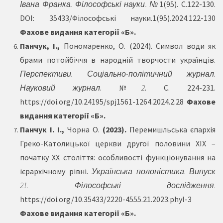
Івана Франка. Філософські науки
. №
1(95).
С.122-130.
DOI:
35433/Філософські науки.1(95).2024.122-130
Фахове видання категорії «Б».
Панчук, І.,
Пономаренко, О. (2024). Символ води як
брами потойбіччя в народній творчости українців.
Перспективи. Соціально-політичний журнал.
Науковий журнал
. №
2
. С. 224-231.
https://doi.org/10.24195/spj1561-1264.2024.2.28
Фахове
видання категорії «Б».
Панчук І. І.,
Чорна О.
(2023).
Перемишльська єпархія
Греко-Католицької церкви другої половини ХІХ –
початку ХХ століття: особливості функціонування на
ієрархічному рівні.
Українська полоністика. Випуск
21. Філософські дослідження.
https://doi.org/10.35433/2220-4555.21.2023.phyl-3
Фахове видання категорії «Б».