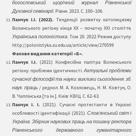
богословський щорічний журнал Рівненської
Духовної семінарії
. Рівне. 2023. С. 100–106.
Панчук І.І. (2022).
Тенденції розвитку католицизму
Волинського регіону кінця ХХ – початку ХХІ століття.
Українська полоністика
. Том 20. 2022 Режим доступу:
http://polonistyka.zu.edu.ua/article/view/270599
Фахове видання категорії «Б».
Панчук І.
І.
(2021) Конфесійна палітра Волинського
регіону: проблеми ідентичності.
Актуальні проблеми
сучасної філософії та науки: виклики сьогодення: зб.
наук. праць
/ редкол. М. А. Козловець, Н. М. Ковтун, О.
В. Чаплінська [та ін.]. Київ: КВІЦ. С. 62-63.
Панчук І. І.
(2021). Сучасні протестанти в Україні:
особливості ідентифікації (2021).
Слов’янський світ і
Україна: Збірник наукових праць на пошану ректора
Рівненського державного гуманітарного