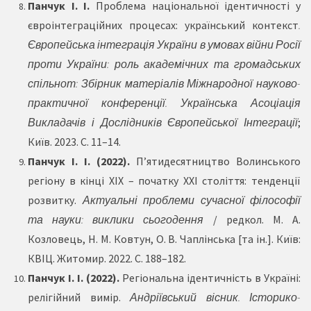
Панчук І. І.
Проблема національної ідентичності у
євроінтеграційних процесах: український контекст
.
Європейська інтеграція України в умовах війни Росії
проти України: роль академічних та громадських
спільнот: Збірник матеріалів Міжнародної науково-
практичної конференції. Українська Асоціація
Викладачів і Дослідників Європейської Інтеграції
;
Київ. 2023. С. 11–14.
Панчук І. І. (2022).
П’ятидесятництво Волинського
регіону в кінці ХІХ – початку ХХІ століття: тенденції
розвитку.
Актуальні проблеми сучасної філософії
та науки: виклики сьогодення
/ редкол. М. А.
Козловець, Н. М. Ковтун, О. В. Чаплінська [та ін.]. Київ:
КВІЦ. Житомир. 2022. С. 188–182.
Панчук І. І. (2022).
Регіональна ідентичність в Україні:
релігійний вимір.
Андріївський вісник. Історико-