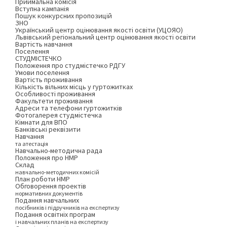
Приймальна комісія
Вступна кампанія
Пошук конкурсних пропозицій
ЗНО
Український центр оцінювання якості освіти (УЦОЯО)
Львівський регіональний центр оцінювання якості освіти
Вартість навчання
Поселення
СТУДМІСТЕЧКО
Положення про студмістечко РДГУ
Умови поселення
Вартість проживання
Кількість вільних місць у гуртожитках
Особливості проживання
Факультети проживання
Адреси та телефони гуртожитків
Фотогалерея студмістечка
Кімнати для ВПО
Банківські реквізити
Навчання
та атестація
Навчально-методична рада
Положення про НМР
Склад
навчально-методичних комісій
План роботи НМР
Обговорення проектів
нормативних документів
Подання навчальних
посібників і підручників на експертизу
Подання освітніх програм
і навчальних планів на експертизу