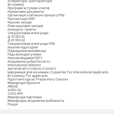
Аспірантура і докторантура
Вступнику
Програми вступних іспитів
Нормативні документи
Організація освітнього процесу PhD
Презентація ОНП
Наукові заходи
План наукових заходів
Конкурси і гранти
Спеціалізовані вчені ради
Д 47.053.01
Д 47.053.02
Спеціалізовані вчені ради PhD
Наукові підрозділи
Підвищення кваліфікації
Рада молодих учених
Наукові видання РДГУ
Академічна доброчесність
International relations
AND WORK WITH FOREIGN STUDENTS
Інформація для іноземних студентів/ For international applicants
Вступнику/ For applicants
Підготовчі курси/ Preparatory Courses
Міжнародні Проєкти
AMUSE
VCIEU-CU
COOL-APA
Міжнародні партнери
Міжнародна академічна мобільність
Пошук
...