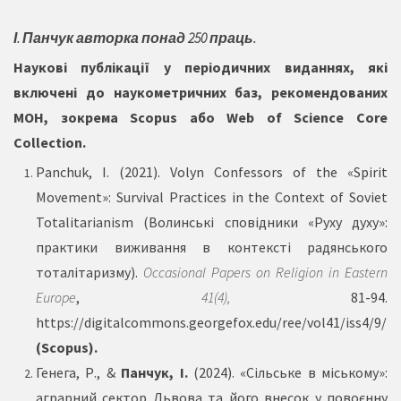
І. Панчук авторка понад 250 праць.
Наукові публікації у періодичних виданнях, які
включені до наукометричних баз, рекомендованих
МОН, зокрема Scopus або Web of Science Core
Collection.
Рanchuk, I. (2021). Volyn Confessors of the «Spirit
Movement»: Survival Practices in the Context of Soviet
Totalitarianism (Волинські сповідники «Руху духу»:
практики виживання в контексті радянського
тоталітаризму).
Occasional Papers on Religion in Eastern
Europe
,
41(4),
81-94.
https://digitalcommons.georgefox.edu/ree/vol41/iss4/9/
(Scopus).
Генега, Р., &
Панчук, І.
(2024). «Сільське в міському»:
аграрний сектор Львова та його внесок у повоєнну