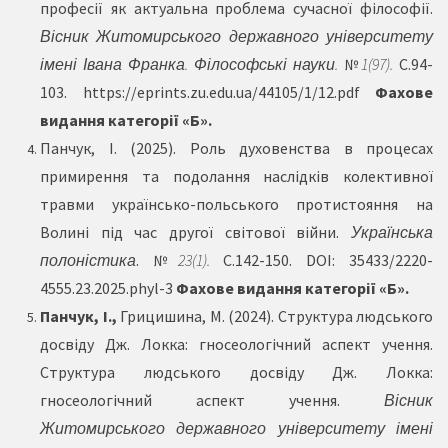
професії як актуальна проблема сучасної філософії.
Вісник Житомирського державного університету
імені Івана Франка. Філософські науки.
№
1(97).
С.94-
103.
https://eprints.zu.edu.ua/44105/1/12.pdf
Фахове
видання категорії «Б».
Панчук, І. (2025). Роль духовенства в процесах
примирення та подолання наслідків колективної
травми українсько-польського протистояння на
Волині під час другої світової війни.
Українська
полоністика
. №
23(1).
С.142-150. DOI:
35433/2220-
4555.23.2025.phyl-3
Фахове видання категорії «Б».
Панчук, І.,
Грицишина, М. (2024). Структура людського
досвіду Дж. Локка: гносеологічний аспект учення.
Структура людського досвіду Дж. Локка:
гносеологічний аспект учення.
Вісник
Житомирського державного університету імені