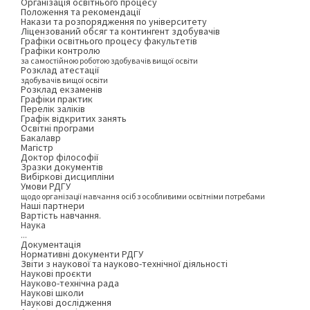
Організація освітнього процесу
Положення та рекомендації
Накази та розпорядження по університету
Ліцензований обсяг та контингент здобувачів
Графіки освітнього процесу факультетів
Графіки контролю
за самостійною роботою здобувачів вищої освіти
Розклад атестації
здобувачів вищої освіти
Розклад екзаменів
Графіки практик
Перелік заліків
Графік відкритих занять
Освітні програми
Бакалавр
Магістр
Доктор філософії
Зразки документів
Вибіркові дисципліни
Умови РДГУ
щодо організації навчання осіб з особливими освітніми потребами
Наші партнери
Вартість навчання.
Наука
...
Документація
Нормативні документи РДГУ
Звіти з наукової та науково-технічної діяльності
Наукові проєкти
Науково-технічна рада
Наукові школи
Наукові дослідження