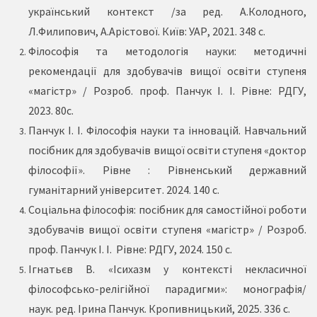
український контекст /за ред. А.Колодного,
Л.Филипович, А.Арістової. Київ: УАР, 2021. 348 с.
Філософія та методологія науки: методичні
рекомендації для здобувачів вищої освіти ступеня
«магістр» / Розроб. проф. Панчук І. І. Рівне: РДГУ,
2023. 80с.
Панчук І. І. Філософія науки та інновацій. Навчальний
посібник для здобувачів вищої освіти ступеня «доктор
філософії». Рівне : Рівненський державний
гуманітарний університет. 2024. 140 с.
Соціальна філософія: посібник для самостійної роботи
здобувачів вищої освіти ступеня «магістр» / Розроб.
проф. Панчук І. І. Рівне: РДГУ, 2024. 150 с.
Ігнатьєв В. «Ісихазм у контексті некласичної
філософсько-релігійної парадигми»: монографія/
наук. ред. Ірина Панчук. Кропивницький, 2025. 336 с.