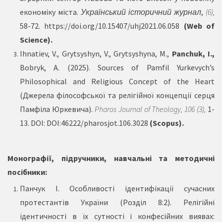
економіку міста.
Український історичний журнал
,
(6),
58-72.
https://doi.org/10.15407/uhj2021.06.058
(Web of
Science).
Ihnatiev, V., Grytsyshyn, V., Grytsyshyna, M.,
Panchuk, I.,
Bobryk, A. (2025). Sources of Pamfil Yurkevych’s
Philosophical and Religious Concept of the Heart
(Джерела філософської та релігійної концепції серця
Памфіла Юркевича).
Pharos Journal of Theology, 106 (3),
1-
13. DOI: DOI:
46222/pharosjot.106.3028
(Scopus).
Монографії, підручники, навчальні та методичні
посібники:
Панчук І. Особливості ідентифікації сучасних
протестантів України (Розділ 8:2). Релігійні
ідентичності в їх сутності і конфесійних виявах: