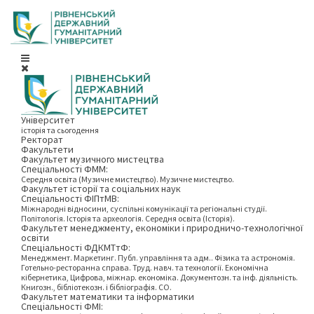
Університет
історія та сьогодення
Ректорат
Факультети
Факультет музичного мистецтва
Спеціальності ФММ:
Середня освіта (Музичне мистецтво). Музичне мистецтво.
Факультет історії та соціальних наук
Спеціальності ФІПтМВ:
Міжнародні відносини, суспільні комунікації та регіональні студії.
Політологія. Історія та археологія. Середня освіта (Історія).
Факультет менеджменту, економіки і природничо-технологічної
освіти
Спеціальності ФДКМТтФ:
Менеджмент. Маркетинг. Публ. управління та адм.. Фізика та астрономія.
Готельно-ресторанна справа. Труд. навч. та технології. Економічна
кібернетика, Цифрова, міжнар. економіка. Документозн. та інф. діяльність.
Книгозн., бібліотекозн. і бібліографія. СО.
Факультет математики та інформатики
Спеціальності ФМІ: