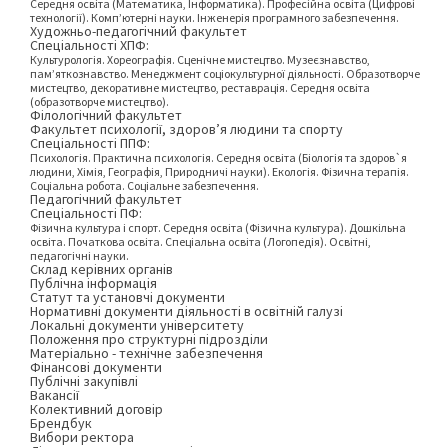
Середня освіта (Математика, Інформатика). Професійна освіта (Цифрові
технології). Комп’ютерні науки. Інженерія програмного забезпечення.
Художньо-педагогічний факультет
Спеціальності ХПФ:
Культурологія. Хореографія. Сценічне мистецтво. Музеєзнавство,
пам’яткознавство. Менеджмент соціокультурної діяльності. Образотворче
мистецтво, декоративне мистецтво, реставрація. Середня освіта
(образотворче мистецтво).
Філологічний факультет
Факультет психології, здоров’я людини та спорту
Спеціальності ППФ:
Психологія. Практична психологія. Середня освіта (Біологія та здоров`я
людини, Хімія, Географія, Природничі науки). Екологія. Фізична терапія.
Соціальна робота. Соціальне забезпечення.
Педагогічний факультет
Спеціальності ПФ:
Фізична культура і спорт. Середня освіта (Фізична культура). Дошкільна
освіта. Початкова освіта. Спеціальна освіта (Логопедія). Освітні,
педагогічні науки.
Склад керівних органів
Публічна інформація
Статут та установчі документи
Нормативні документи діяльності в освітній галузі
Локальні документи університету
Положення про структурні підрозділи
Матеріально - технічне забезпечення
Фінансові документи
Публічні закупівлі
Вакансії
Колективний договір
Брендбук
Вибори ректора