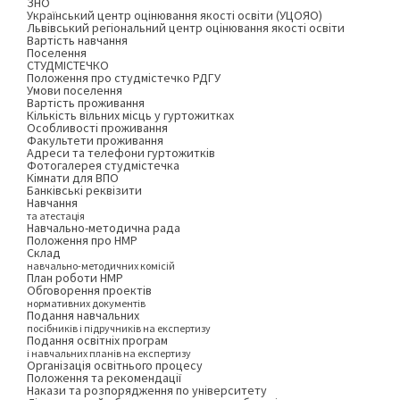
ЗНО
Український центр оцінювання якості освіти (УЦОЯО)
Львівський регіональний центр оцінювання якості освіти
Вартість навчання
Поселення
СТУДМІСТЕЧКО
Положення про студмістечко РДГУ
Умови поселення
Вартість проживання
Кількість вільних місць у гуртожитках
Особливості проживання
Факультети проживання
Адреси та телефони гуртожитків
Фотогалерея студмістечка
Кімнати для ВПО
Банківські реквізити
Навчання
та атестація
Навчально-методична рада
Положення про НМР
Склад
навчально-методичних комісій
План роботи НМР
Обговорення проектів
нормативних документів
Подання навчальних
посібників і підручників на експертизу
Подання освітніх програм
і навчальних планів на експертизу
Організація освітнього процесу
Положення та рекомендації
Накази та розпорядження по університету