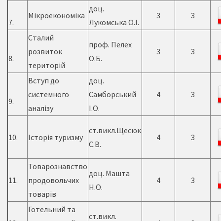
доц.
Мікроекономіка
3
3
7.
Лукомська О.І.
Сталий
проф. Пелех
розвиток
3
3
8.
О.Б.
територій
Вступ до
доц.
системного
Самборський
4
3
9.
аналізу
І.О.
ст.викл.Щесюк
10.
Історія туризму
4
3
С.В.
Товарознавство
доц. Машта
11.
продовольчих
4
3
Н.О.
товарів
Готельний та
ст.викл.