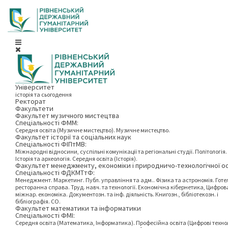
Університет
історія та сьогодення
Ректорат
Факультети
Факультет музичного мистецтва
Спеціальності ФММ:
Середня освіта (Музичне мистецтво). Музичне мистецтво.
Факультет історії та соціальних наук
Спеціальності ФІПтМВ:
Міжнародні відносини, суспільні комунікації та регіональні студії. Політологія.
Історія та археологія. Середня освіта (Історія).
Факультет менеджменту, економіки і природничо-технологічної о
Спеціальності ФДКМТтФ:
Менеджмент. Маркетинг. Публ. управління та адм.. Фізика та астрономія. Готе
ресторанна справа. Труд. навч. та технології. Економічна кібернетика, Цифров
міжнар. економіка. Документозн. та інф. діяльність. Книгозн., бібліотекозн. і
бібліографія. СО.
Факультет математики та інформатики
Спеціальності ФМІ:
Середня освіта (Математика, Інформатика). Професійна освіта (Цифрові технол