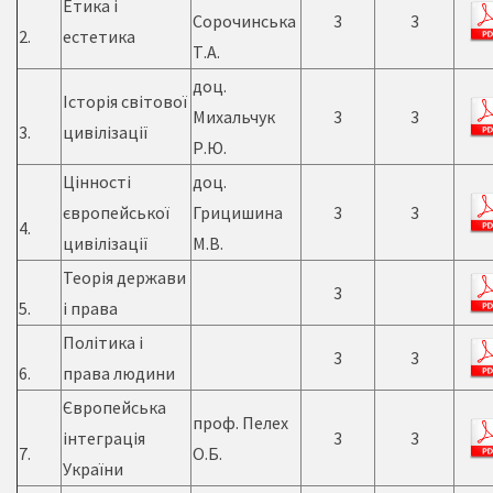
Етика і
Сорочинська
3
3
2.
естетика
Т.А.
доц.
Історія світової
Михальчук
3
3
3.
цивілізації
Р.Ю.
Цінності
доц.
європейської
Грицишина
3
3
4.
цивілізації
М.В.
Теорія держави
3
5.
і права
Політика і
3
3
6.
права людини
Європейська
проф. Пелех
інтеграція
3
3
7.
О.Б.
України