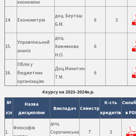
економіки
доц. Берташ
14.
Економетрія
6
3
Б.М.
доц.
Управлінський
15.
Хижнякова
6
аналіз
Н.О.
Облік у
Доц.Микитин
16.
бюджетних
6
Т.М.
організаціях
4 курсу на 2023-2024н.р.
№
К-сть
Силаб
Назва
Викладач
Семестр
з\п
дисципліни
кредитів
в PD
доц.
Філософія
1.
Сорочинська
7
3