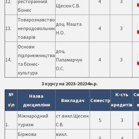
12.
ресторанний
4
3
Щесюк С.В.
бізнес
Товарознавство
доц. Машта
13.
непродовольчих
4
3
Н.О.
товарів
Основи
доц.
підприємництва
14.
Паламарчук
4
3
та бізнес-
О.С.
культура
3 курсу на 2023-20234н.р.
№
К-сть
Си
Назва
Викладач
Семестр
з\п
дисципліни
кредитів
Міжнародний
ст.викл.Щесюк
5
3
1.
туризм
С.В.
Біржова
викл.
5
4