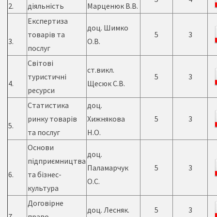
2.
діяльність
Марценюк В.В.
Експертиза
доц. Шимко
товарів та
5
3
3.
О.В.
послуг
Світові
ст.викл.
туристичні
5
3
4.
Щесюк С.В.
ресурси
Статистика
доц.
ринку товарів
Хижнякова
5
3
5.
та послуг
Н.О.
Основи
доц.
підприємництва
Паламарчук
5
3
6.
та бізнес-
О.С.
культура
Договірне
доц. Лесняк.
5
3
7.
право