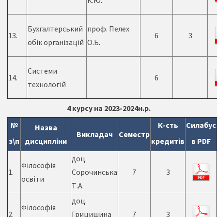
К.Ю.
Бухгалтерський
проф. Пелех
13.
6
3
обік організацій
О.Б.
Системи
14.
6
технологій
4 курсу на 2023-2024н.р.
№
К-сть
Силабус
Назва
Викладач
Семестр
з\п
дисципліни
кредитів
в PDF
доц.
Філософія
1.
Сорочинська
7
3
освіти
Т.А.
доц.
Філософія
2.
Грицишина
7
3