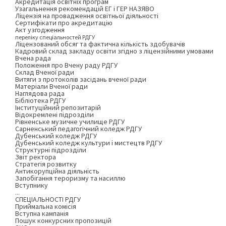
Акредитація освітніх програм
Узагальнення рекомендацій ЕГ і ГЕР НАЗЯВО
Ліцензія на провадження освітньої діяльності
Сертифікати про акредитацію
Акт узгодження
переліку спеціальностей РДГУ
Ліцензований обсяг та фактична кількість здобувачів
Кадровий склад закладу освіти згідно з ліцензійними умовами
Вчена рада
Положення про Вчену раду РДГУ
Склад Вченої ради
Витяги з протоколів засідань вченої ради
Матеріали Вченої ради
Наглядова рада
Бібліотека РДГУ
Інституційний репозитарій
Відокремлені підрозділи
Рівненське музичне училище РДГУ
Сарненський педагогічний коледж РДГУ
Дубенський коледж РДГУ
Дубенський коледж культури і мистецтв РДГУ
Структурні підрозділи
Звіт ректора
Стратегія розвитку
Антикорупційна діяльність
Запобігання тероризму та насиллю
Вступнику
...
СПЕЦІАЛЬНОСТІ РДГУ
Приймальна комісія
Вступна кампанія
Пошук конкурсних пропозицій