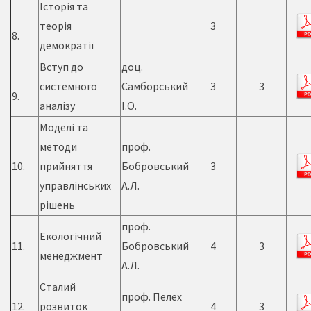
Історія та
теорія
3
8.
демократії
Вступ до
доц.
системного
Самборський
3
3
9.
аналізу
І.О.
Моделі та
методи
проф.
10.
прийняття
Бобровський
3
управлінських
А.Л.
рішень
проф.
Екологічний
11.
Бобровський
4
3
менеджмент
А.Л.
Сталий
проф. Пелех
12.
розвиток
4
3