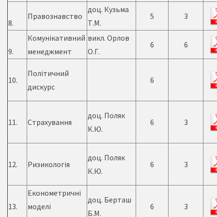
доц. Кузьма
Правознавство
5
3
8.
Т.М.
Комунікативний
викл. Орлов
6
6
9.
менеджмент
О.Г.
Політичний
10.
6
дискурс
доц. Поляк
11.
Страхування
6
3
К.Ю.
доц. Поляк
12.
Ризикологія
6
3
К.Ю.
Економетричні
доц. Берташ
13.
моделі
6
3
Б.М.