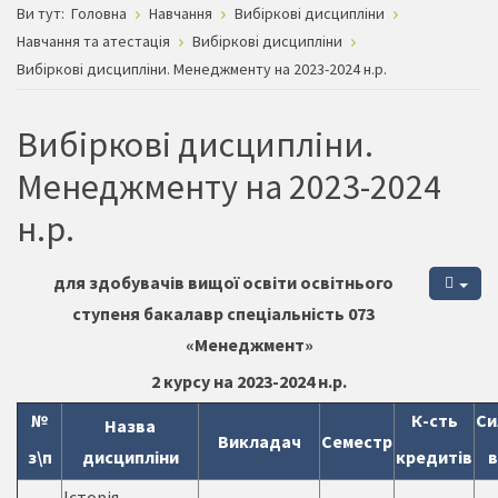
Ви тут:
Головна
Навчання
Вибіркові дисципліни
Навчання та атестація
Вибіркові дисципліни
Вибіркові дисципліни. Менеджменту на 2023-2024 н.р.
Вибіркові дисципліни.
Менеджменту на 2023-2024
н.р.
для здобувачів вищої освіти освітнього
ступеня бакалавр спеціальність 073
«Менеджмент»
2 курсу на 2023-2024 н.р.
№
К-сть
Си
Назва
Викладач
Семестр
з\п
дисципліни
кредитів
в
Історія