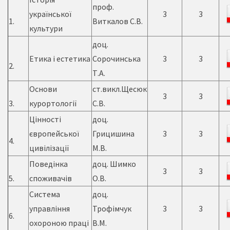
проф.
української
3
3
1.
Виткалов С.В.
культури
доц.
Етика і естетика
Сорочинська
3
3
2.
Т.А.
Основи
ст.викл.Щесюк
3
3
3.
курортології
С.В.
Цінності
доц.
європейської
Грицишина
3
3
4.
цивілізації
М.В.
Поведінка
доц. Шимко
3
3
5.
споживачів
О.В.
Система
доц.
управління
Трофімчук
3
3
6.
охороною праці
В.М.