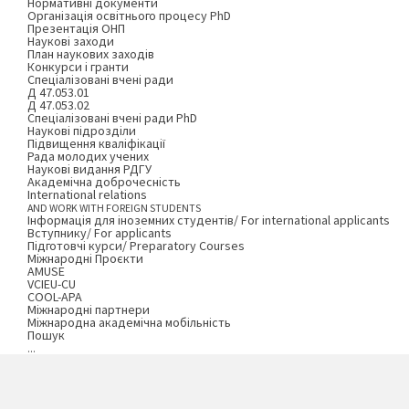
Нормативні документи
Організація освітнього процесу PhD
Презентація ОНП
Наукові заходи
План наукових заходів
Конкурси і гранти
Спеціалізовані вчені ради
Д 47.053.01
Д 47.053.02
Спеціалізовані вчені ради PhD
Наукові підрозділи
Підвищення кваліфікації
Рада молодих учених
Наукові видання РДГУ
Академічна доброчесність
International relations
AND WORK WITH FOREIGN STUDENTS
Інформація для іноземних студентів/ For international applicants
Вступнику/ For applicants
Підготовчі курси/ Preparatory Courses
Міжнародні Проєкти
AMUSE
VCIEU-CU
COOL-APA
Міжнародні партнери
Міжнародна академічна мобільність
Пошук
...