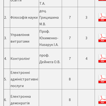
освіти
Т.А.
доц.
2.
Філософія науки
Грицишина
7
3
М.В.
Проф.
Управління
3.
Юхименко-
7
3
витратами
Назарук І.А.
проф.
4.
Контролінг
7
4
Дейнега О.В.
Електронні
5.
адміністративні
8
послуги
Електронна
6.
8
демократія