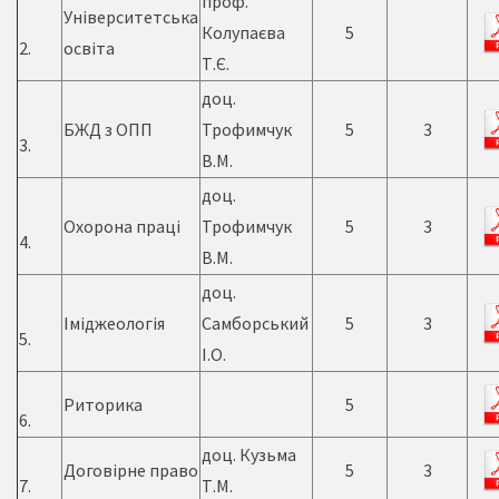
проф.
Університетська
Колупаєва
5
2.
освіта
Т.Є.
доц.
БЖД з ОПП
Трофимчук
5
3
3.
В.М.
доц.
Охорона праці
Трофимчук
5
3
4.
В.М.
доц.
Іміджеологія
Самборський
5
3
5.
І.О.
Риторика
5
6.
доц. Кузьма
Договірне право
5
3
7.
Т.М.