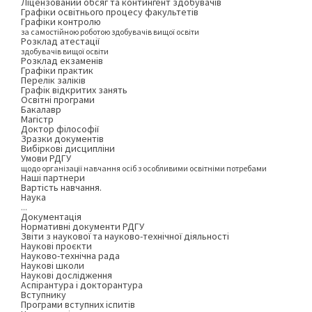
Ліцензований обсяг та контингент здобувачів
Графіки освітнього процесу факультетів
Графіки контролю
за самостійною роботою здобувачів вищої освіти
Розклад атестації
здобувачів вищої освіти
Розклад екзаменів
Графіки практик
Перелік заліків
Графік відкритих занять
Освітні програми
Бакалавр
Магістр
Доктор філософії
Зразки документів
Вибіркові дисципліни
Умови РДГУ
щодо організації навчання осіб з особливими освітніми потребами
Наші партнери
Вартість навчання.
Наука
...
Документація
Нормативні документи РДГУ
Звіти з наукової та науково-технічної діяльності
Наукові проєкти
Науково-технічна рада
Наукові школи
Наукові дослідження
Аспірантура і докторантура
Вступнику
Програми вступних іспитів