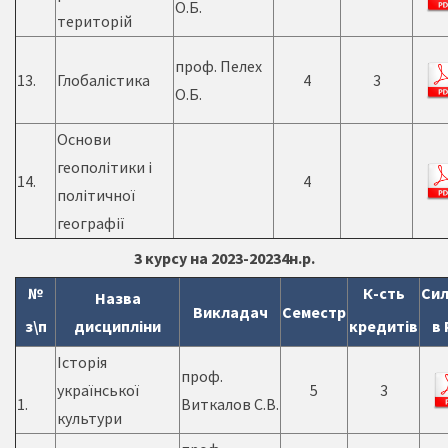
О.Б.
територій
проф. Пелех
13.
Глобалістика
4
3
О.Б.
Основи
геополітики і
14.
4
політичної
географії
3 курсу на 2023-20234н.р.
№
К-сть
Сил
Назва
Викладач
Семестр
з\п
дисципліни
кредитів
в 
Історія
проф.
української
5
3
1.
Виткалов С.В.
культури