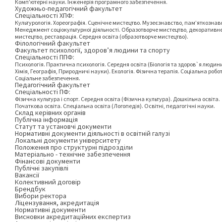
Комп’ютерні науки. Інженерія програмного забезпечення.
Художньо-педагогічний факультет
Спеціальності ХПФ:
Культурологія. Хореографія. Сценічне мистецтво. Музеєзнавство, пам’яткознав
Менеджмент соціокультурної діяльності. Образотворче мистецтво, декоративн
мистецтво, реставрація. Середня освіта (образотворче мистецтво).
Філологічний факультет
Факультет психології, здоров’я людини та спорту
Спеціальності ППФ:
Психологія. Практична психологія. Середня освіта (Біологія та здоров`я людин
Хімія, Географія, Природничі науки). Екологія. Фізична терапія. Соціальна робо
Соціальне забезпечення.
Педагогічний факультет
Спеціальності ПФ:
Фізична культура і спорт. Середня освіта (Фізична культура). Дошкільна освіта.
Початкова освіта. Спеціальна освіта (Логопедія). Освітні, педагогічні науки.
Склад керівних органів
Публічна інформація
Статут та установчі документи
Нормативні документи діяльності в освітній галузі
Локальні документи університету
Положення про структурні підрозділи
Матеріально - технічне забезпечення
Фінансові документи
Публічні закупівлі
Вакансії
Колективний договір
Брендбук
Вибори ректора
Ліцензування, акредитація
Нормативні документи
Висновки акредитаційних експертиз