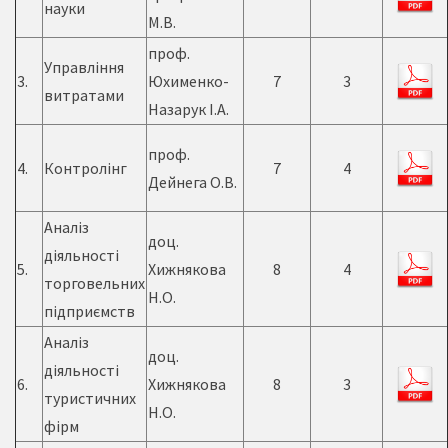
науки
М.В.
проф.
Управління
3.
Юхименко-
7
3
витратами
Назарук І.А.
проф.
4.
Контролінг
7
4
Дейнега О.В.
Аналіз
доц.
діяльності
5.
Хижнякова
8
4
торговельних
Н.О.
підприємств
Аналіз
доц.
діяльності
6.
Хижнякова
8
3
туристичних
Н.О.
фірм