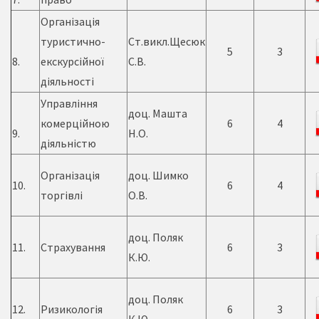
Організація
туристично-
Ст.викл.Щесюк
5
3
8.
екскурсійної
С.В.
діяльності
Управління
доц. Машта
комерційною
6
4
9.
Н.О.
діяльністю
Організація
доц. Шимко
10.
6
4
торгівлі
О.В.
доц. Поляк
11.
Страхування
6
3
К.Ю.
доц. Поляк
12.
Ризикологія
6
3