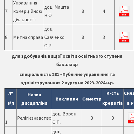
Управління
доц. Машта
7.
комерційною
8
4
Н.О.
діяльності
доц.
8.
Митна справа
Савченко
8
3
О.Р.
для здобувачів вищої освіти освітнього ступеня
бакалавр
спеціальність 281 «Публічне управління та
адміністрування»
2 курсу на 2023-2024 н.р.
№
К-сть
Сил
Назва
Викладач
Семестр
з\п
дисципліни
кредитів
в 
доц. Ворон
Релігієзнавство
3
3
1.
О.П.
доц.