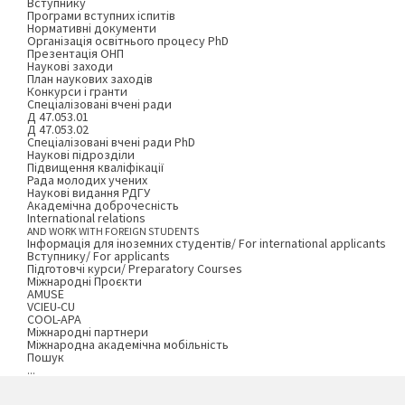
Вступнику
Програми вступних іспитів
Нормативні документи
Організація освітнього процесу PhD
Презентація ОНП
Наукові заходи
План наукових заходів
Конкурси і гранти
Спеціалізовані вчені ради
Д 47.053.01
Д 47.053.02
Спеціалізовані вчені ради PhD
Наукові підрозділи
Підвищення кваліфікації
Рада молодих учених
Наукові видання РДГУ
Академічна доброчесність
International relations
AND WORK WITH FOREIGN STUDENTS
Інформація для іноземних студентів/ For international applicants
Вступнику/ For applicants
Підготовчі курси/ Preparatory Courses
Міжнародні Проєкти
AMUSE
VCIEU-CU
COOL-APA
Міжнародні партнери
Міжнародна академічна мобільність
Пошук
...