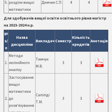
5.
розділи вищої
Демчик С.П.
4
4
математики
Для здобувачів вищої освіти освітнього рівня магістр
на 2023-2024 н.р.
№
Назва
Кількість
з/
Викладач
Семестр
Анотація
дисципліни
кредитів
п
Методи
Тимчук
1.
нелінійного
3
3
М.В.
аналізу
Застосування
вищої
математики
Сапіліді
2.
до
3
3
Т.М.
розв’язування