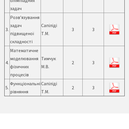
олімпіадних
задач
Розв’язування
задач
Сапіліді
3.
3
3
підвищеної
Т.М.
складності
Математичне
моделювання
Тимчук
4.
2
3
фізичних
М.В.
процесів
Функціональні
Сапіліді
5.
2
3
рівняння
Т.М.