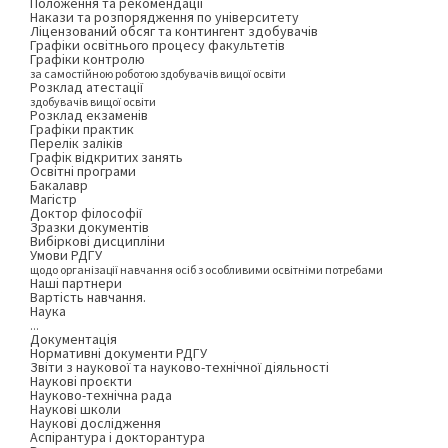
Положення та рекомендації
Накази та розпорядження по університету
Ліцензований обсяг та контингент здобувачів
Графіки освітнього процесу факультетів
Графіки контролю
за самостійною роботою здобувачів вищої освіти
Розклад атестації
здобувачів вищої освіти
Розклад екзаменів
Графіки практик
Перелік заліків
Графік відкритих занять
Освітні програми
Бакалавр
Магістр
Доктор філософії
Зразки документів
Вибіркові дисципліни
Умови РДГУ
щодо організації навчання осіб з особливими освітніми потребами
Наші партнери
Вартість навчання.
Наука
...
Документація
Нормативні документи РДГУ
Звіти з наукової та науково-технічної діяльності
Наукові проєкти
Науково-технічна рада
Наукові школи
Наукові дослідження
Аспірантура і докторантура