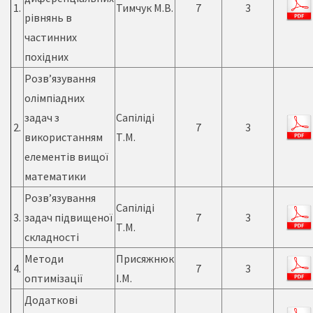
1.
Тимчук М.В.
7
3
рівнянь в
частинних
похідних
Розв’язування
олімпіадних
задач з
Сапіліді
2.
7
3
використанням
Т.М.
елементів вищої
математики
Розв’язування
Сапіліді
3.
задач підвищеної
7
3
Т.М.
складності
Методи
Присяжнюк
4.
7
3
оптимізації
І.М.
Додаткові