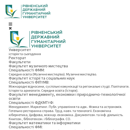
Університет
історія та сьогодення
Ректорат
Факультети
Факультет музичного мистецтва
Спеціальності ФММ:
Середня освіта (Музичне мистецтво). Музичне мистецтво.
Факультет історії та соціальних наук
Спеціальності ФІПтМВ:
Міжнародні відносини, суспільні комунікації та регіональні студії. Політологія.
Історія та археологія. Середня освіта (Історія).
Факультет менеджменту, економіки і природничо-технологічної
освіти
Спеціальності ФДКМТтФ:
Менеджмент. Маркетинг. Публ. управління та адм.. Фізика та астрономія.
Готельно-ресторанна справа. Труд. навч. та технології. Економічна
кібернетика, Цифрова, міжнар. економіка. Документозн. та інф. діяльність.
Книгозн., бібліотекозн. і бібліографія. СО.
Факультет математики та інформатики
Спеціальності ФМІ: