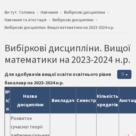
Ви тут:
Головна
Навчання
Вибіркові дисципліни
Навчання та атестація
Вибіркові дисципліни
Вибіркові дисципліни. Вищої математики на 2023-2024 н.р.
Вибіркові дисципліни. Вищої
математики на 2023-2024 н.р.
Для здобувачів вищої освіти освітнього рівня
бакалавр на 2023-2024 н.р.
№
Назва
Кількість
з/
Викладач
Семестр
Анотац
дисципліни
кредитів
п
Розвиток
сучасної теорії
диференціальних