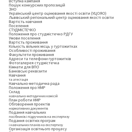
Вступна кампанія
Пошук конкурсних пропозицій
ЗНО
Український центр оцінювання якості освіти (УЦОЯО)
Львівський регіональний центр оцінювання якості освіти
Вартість навчання
Поселення
СТУДМІСТЕЧКО
Положення про студмістечко РДГУ
Умови поселення
Вартість проживання
Кількість вільних місць у гуртожитках
Особливості проживання
Факультети проживання
Адреси та телефони гуртожитків
Фотогалерея студмістечка
Кімнати для ВПО
Банківські реквізити
Навчання
та атестація
Навчально-методична рада
Положення про НМР
Склад
навчально-методичних комісій
План роботи НМР
Обговорення проектів
нормативних документів
Подання навчальних
посібників і підручників на експертизу
Подання освітніх програм
і навчальних планів на експертизу
Організація освітнього процесу