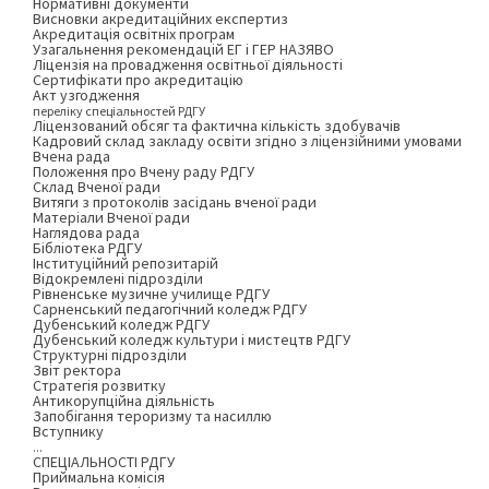
Нормативні документи
Висновки акредитаційних експертиз
Акредитація освітніх програм
Узагальнення рекомендацій ЕГ і ГЕР НАЗЯВО
Ліцензія на провадження освітньої діяльності
Сертифікати про акредитацію
Акт узгодження
переліку спеціальностей РДГУ
Ліцензований обсяг та фактична кількість здобувачів
Кадровий склад закладу освіти згідно з ліцензійними умовами
Вчена рада
Положення про Вчену раду РДГУ
Склад Вченої ради
Витяги з протоколів засідань вченої ради
Матеріали Вченої ради
Наглядова рада
Бібліотека РДГУ
Інституційний репозитарій
Відокремлені підрозділи
Рівненське музичне училище РДГУ
Сарненський педагогічний коледж РДГУ
Дубенський коледж РДГУ
Дубенський коледж культури і мистецтв РДГУ
Структурні підрозділи
Звіт ректора
Стратегія розвитку
Антикорупційна діяльність
Запобігання тероризму та насиллю
Вступнику
...
СПЕЦІАЛЬНОСТІ РДГУ
Приймальна комісія