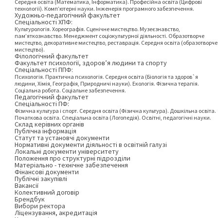
Середня освіта (Математика, Інформатика). Професійна освіта (Цифрові
технології). Комп’ютерні науки. Інженерія програмного забезпечення.
Художньо-педагогічний факультет
Спеціальності ХПФ:
Культурологія. Хореографія. Сценічне мистецтво. Музеєзнавство,
пам’яткознавство. Менеджмент соціокультурної діяльності. Образотворче
мистецтво, декоративне мистецтво, реставрація. Середня освіта (образотворче
мистецтво).
Філологічний факультет
Факультет психології, здоров’я людини та спорту
Спеціальності ППФ:
Психологія. Практична психологія. Середня освіта (Біологія та здоров`я
людини, Хімія, Географія, Природничі науки). Екологія. Фізична терапія.
Соціальна робота. Соціальне забезпечення.
Педагогічний факультет
Спеціальності ПФ:
Фізична культура і спорт. Середня освіта (Фізична культура). Дошкільна освіта.
Початкова освіта. Спеціальна освіта (Логопедія). Освітні, педагогічні науки.
Склад керівних органів
Публічна інформація
Статут та установчі документи
Нормативні документи діяльності в освітній галузі
Локальні документи університету
Положення про структурні підрозділи
Матеріально - технічне забезпечення
Фінансові документи
Публічні закупівлі
Вакансії
Колективний договір
Брендбук
Вибори ректора
Ліцензування, акредитація