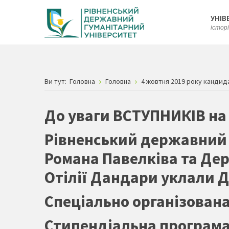
УНІВ
істор
Ви тут:
Головна
Головна
4 жовтня 2019 року кандид
До уваги ВСТУПНИКІВ на
Рівненський державний г
Романа Павелківа та Дер
Отілії Дандари уклали Д
Спеціально організована 
Стипендіальна програма