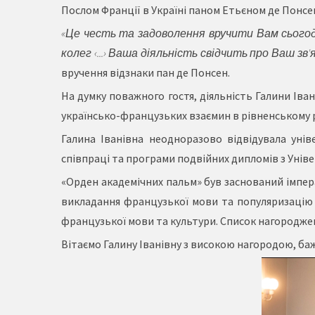
Послом Франції в Україні паном Етьєном де Понсе
«Це честь та задоволення вручити Вам сьогод
колег ‹...› Ваша діяльність свідчить про Ваш зв
вручення відзнаки пан де Понсен.
На думку поважного гостя, діяльність Галини Іва
українсько-французьких взаємин в рівненському р
Галина Іванівна неодноразово відвідувала унів
співпраці та програми подвійних дипломів з Унів
«Орден академічних пальм» був заснований імпера
викладання французької мови та популяризацію 
французької мови та культури. Список нагороджен
Вітаємо Галину Іванівну з високою нагородою, баж