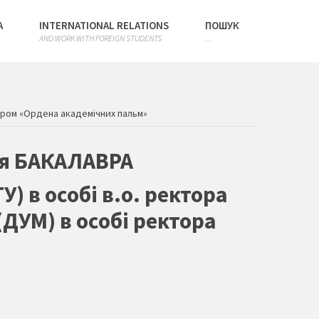
А
INTERNATIONAL RELATIONS
ПОШУК
AND WORK WITH FOREIGN STUDENTS
...
лером «Ордена академічних пальм»
ня БАКАЛАВРА
 в особі в.о. ректора
ДУМ) в особі ректора