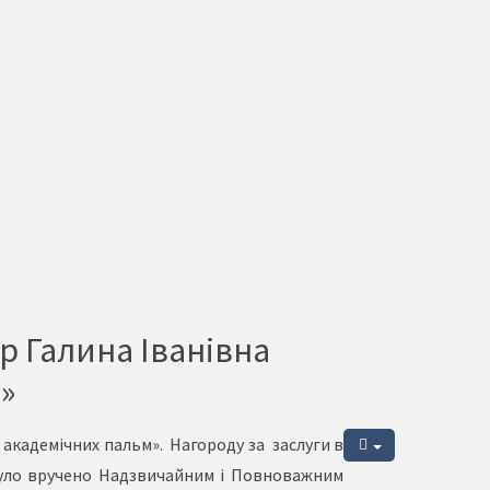
р Галина Іванівна
»
 академічних пальм». Нагороду за заслуги в
 було вручено Надзвичайним і Повноважним