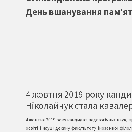
День вшанування пам'ят
4 жовтня 2019 року канди
Ніколайчук стала кавале
4 жовтня 2019 року кандидат педагогічних наук, 
освіті і науці декану факультету іноземної фі