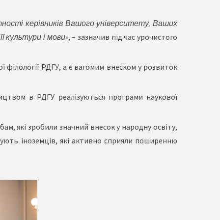
тності керівників Вашого університету, Ваших
її культури і мови»
, – зазначив під час урочистого
ї філології РДГУ, а є вагомим внеском у розвиток
вництвом в РДГУ реалізуються програми наукової
ам, які зробили значний внесок у народну освіту,
жують іноземців, які активно сприяли поширенню