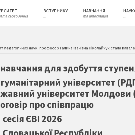
ЕРСИТЕТ
ВСТУПНИКУ
НАВЧАННЯ
НАУК
ія та сьогодення
...
та атестація
...
ат педагогічних наук, професор Галина Іванівна Ніколайчук стала кава
 навчання для здобуття ступе
уманітарний університет (РДГУ)
жавний університет Молдови (
оговір про співпрацю
сесія ЄВІ 2026
 Словацької Республіки