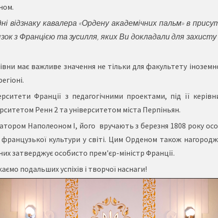
ном.
ні відзнаку кавалера «Ордену академічних пальм» в прису
'язок з Францією та зусилля, яких Ви докладали для захисту 
нівни має важливе значення не тільки для факультету іноземно
егіоні.
ерситети Франції з педагогічними проектами, під її кері
ерситетом Ренн 2 та університетом міста Перпіньян.
тором Наполеоном I, його вручають з березня 1808 року особ
французької культури у світі. Цим Орденом також нагород
их затверджує особисто прем'єр-міністр Франції.
аємо подальших успіхів і творчої наснаги!