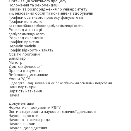
Організація освітнього процесу
Положення та рекомендації
Накази та розпорядження по університету
Ліцензований обсяг та контингент здобувачів
Графіки освітнього процесу факультетів
Графіки контролю
за самостійною роботою здобувачів вищої освіти
Розклад атестації
здобувачів вищої освіти
Розклад екзаменів
Графіки практик
Перелік заліків
Графік відкритих занять
Освітні програми
Бакалавр
Магістр
Доктор філософії
Зразки документів
Вибіркові дисципліни
Умови РДГУ
щодо організації навчання осіб з особливими освітніми потребами
Наші партнери
Вартість навчання.
Наука
...
Документація
Нормативні документи РДГУ
Звіти з наукової та науково-технічної діяльності
Наукові проєкти
Науково-технічна рада
Наукові школи
Наукові дослідження