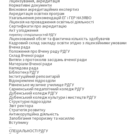
Ліцензування, акредитація
Нормативні документи
Висновки акредитаційних експертиз
Акредитація освітніх програм
Узагальнення рекомендацій ЕГ і ГЕР НАЗЯВО
Ліцензія на провадження освітньої діяльності
Сертифікати про акредитацію
Акт узгодження
переліку спеціальностей РДГУ
Ліцензований обсяг та фактична кількість здобувачів
Кадровий склад закладу освіти згідно з ліцензійними умовами
Вчена рада
Положення про Вчену раду РДГУ
Склад Вченої ради
Витяги з протоколів засідань вченої ради
Матеріали Вченої ради
Наглядова рада
Бібліотека РДГУ
Інституційний репозитарій
Відокремлені підрозділи
Рівненське музичне училище РДГУ
Сарненський педагогічний коледж РДГУ
Дубенський коледж РДГУ
Дубенський коледж культури і мистецтв РДГУ
Структурні підрозділи
Звіт ректора
Стратегія розвитку
Антикорупційна діяльність
Запобігання тероризму та насиллю
Вступнику
...
СПЕЦІАЛЬНОСТІ РДГУ