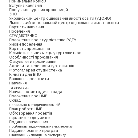
Приймальна комісія
Вступна кампанія
Пошук конкурсних пропозицій
ЗНО
Український центр оцінювання якості освіти (УЦОЯО)
Львівський регіональний центр оцінювання якості освіти
Вартість навчання
Поселення
СТУДМІСТЕЧКО
Положення про студмістечко РДГУ
Умови поселення
Вартість проживання
Кількість вільних місць у гуртожитках
Особливості проживання
Факультети проживання
Адреси та телефони гуртожитків
Фотогалерея студмістечка
Кімнати для ВПО
Банківські реквізити
Навчання
та атестація
Навчально-методична рада
Положення про НМР
Склад
навчально-методичних комісій
План роботи НМР
Обговорення проектів
нормативних документів
Подання навчальних
посібників і підручників на експертизу
Подання освітніх програм
і навчальних планів на експертизу