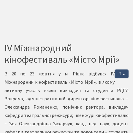
IV Міжнародний
кінофестиваль «Місто Мрії»
З 20 по 23 жовтня у м. Рівне відбувся IV
Міжнародний кінофестиваль «Місто Мрії», в якому
активну участь взяли викладачі та студенти РДГУ.
Зокрема, адміністративний директор кінофестивалю –
Олександра Романенко, помічник ректора, викладач
кафедри театральної режисури; член журі кінофестивалю
– Зоя Олександрівна Захарчук, канд. пед. наук, доцент
кафедри театральної режисури та волонтери – студенти