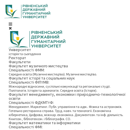
Університет
історія та сьогодення
Ректорат
Факультети
Факультет музичного мистецтва
Спеціальності ФММ:
Середня освіта (Музичне мистецтво). Музичне мистецтво.
Факультет історії та соціальних наук
Спеціальності ФІПтМВ:
Міжнародні відносини, суспільні комунікації та регіональні студії.
Політологія. Історія та археологія. Середня освіта (Історія).
Факультет менеджменту, економіки і природничо-технологічної
освіти
Спеціальності ФДКМТтФ:
Менеджмент. Маркетинг. Публ. управління та адм.. Фізика та астрономія.
Готельно-ресторанна справа. Труд. навч. та технології. Економічна
кібернетика, Цифрова, міжнар. економіка. Документозн. та інф. діяльність.
Книгозн., бібліотекозн. і бібліографія. СО.
Факультет математики та інформатики
Спеціальності ФМІ: