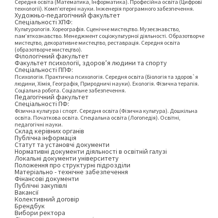
Середня освіта (Математика, Інформатика). Професійна освіта (Цифрові
технології). Комп’ютерні науки. Інженерія програмного забезпечення.
Художньо-педагогічний факультет
Спеціальності ХПФ:
Культурологія. Хореографія. Сценічне мистецтво. Музеєзнавство,
пам’яткознавство. Менеджмент соціокультурної діяльності. Образотворче
мистецтво, декоративне мистецтво, реставрація. Середня освіта
(образотворче мистецтво).
Філологічний факультет
Факультет психології, здоров’я людини та спорту
Спеціальності ППФ:
Психологія. Практична психологія. Середня освіта (Біологія та здоров`я
людини, Хімія, Географія, Природничі науки). Екологія. Фізична терапія.
Соціальна робота. Соціальне забезпечення.
Педагогічний факультет
Спеціальності ПФ:
Фізична культура і спорт. Середня освіта (Фізична культура). Дошкільна
освіта. Початкова освіта. Спеціальна освіта (Логопедія). Освітні,
педагогічні науки.
Склад керівних органів
Публічна інформація
Статут та установчі документи
Нормативні документи діяльності в освітній галузі
Локальні документи університету
Положення про структурні підрозділи
Матеріально - технічне забезпечення
Фінансові документи
Публічні закупівлі
Вакансії
Колективний договір
Брендбук
Вибори ректора