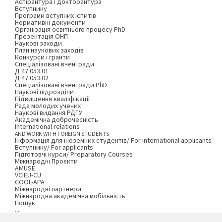
Аспірантура і докторантура
Вступнику
Програми вступних іспитів
Нормативні документи
Організація освітнього процесу PhD
Презентація ОНП
Наукові заходи
План наукових заходів
Конкурси і гранти
Спеціалізовані вчені ради
Д 47.053.01
Д 47.053.02
Спеціалізовані вчені ради PhD
Наукові підрозділи
Підвищення кваліфікації
Рада молодих учених
Наукові видання РДГУ
Академічна доброчесність
International relations
AND WORK WITH FOREIGN STUDENTS
Інформація для іноземних студентів/ For international applicants
Вступнику/ For applicants
Підготовчі курси/ Preparatory Courses
Міжнародні Проєкти
AMUSE
VCIEU-CU
COOL-APA
Міжнародні партнери
Міжнародна академічна мобільність
Пошук
...