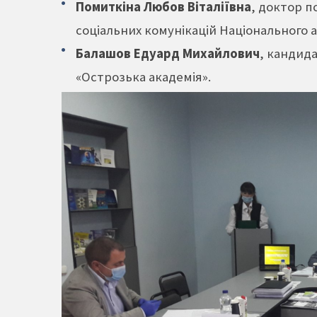
Помиткіна Любов Віталіївна
, доктор п
соціальних комунікацій Національного а
Балашов Едуард Михайлович
, кандида
«Острозька академія».