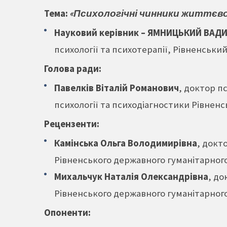
Тема:
«Психологічні чинники життєво
Науковий
керівник – ЯМНИЦЬКИЙ ВАД
психології та психотерапії, Рівненськ
Голова ради:
Павелків Віталій Романович
, доктор п
психології та психодіагностики Рівнен
Рецензенти:
Камінська Ольга Володимирівна
, докт
Рівненського державного гуманітарного
Михальчук Наталія Олександрівна
, до
Рівненського державного гуманітарного
Опоненти: