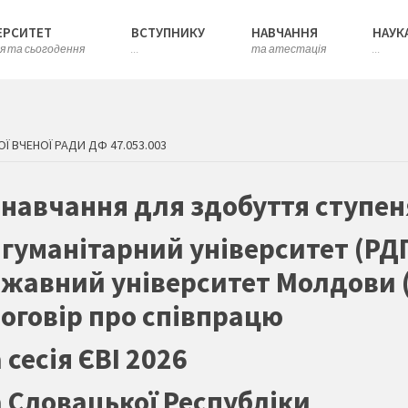
ЕРСИТЕТ
ВСТУПНИКУ
НАВЧАННЯ
НАУК
ія та сьогодення
...
та атестація
...
Ї ВЧЕНОЇ РАДИ ДФ 47.053.003
 навчання для здобуття ступе
уманітарний університет (РДГУ)
жавний університет Молдови (
оговір про співпрацю
сесія ЄВІ 2026
 Словацької Республіки