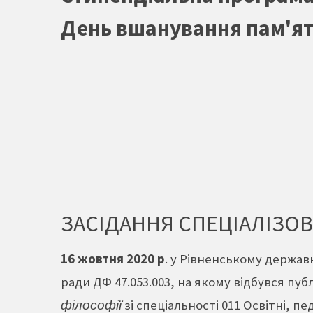
День вшанування пам'ят
ЗАСІДАННЯ СПЕЦІАЛІЗОВА
16 жовтня 2020 р
. у Рівненському держав
ради ДФ 47.053.003, на якому відбувся пуб
філософії
зі спеціальності 011 Освітні, пе