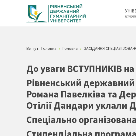
УНІВ
істор
Ви тут:
Головна
Головна
ЗАСІДАННЯ СПЕЦІАЛІЗОВАНО
До уваги ВСТУПНИКІВ на
Рівненський державний г
Романа Павелківа та Дер
Отілії Дандари уклали Д
Спеціально організована 
Стипендіальна програма