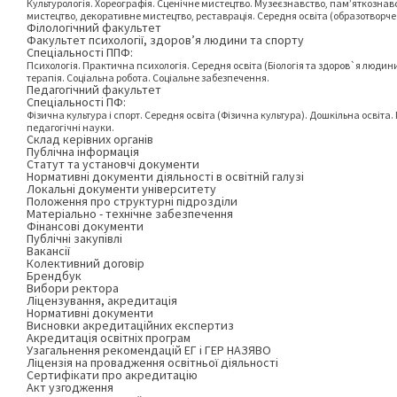
Культурологія. Хореографія. Сценічне мистецтво. Музеєзнавство, пам’яткознав
мистецтво, декоративне мистецтво, реставрація. Середня освіта (образотворче
Філологічний факультет
Факультет психології, здоров’я людини та спорту
Спеціальності ППФ:
Психологія. Практична психологія. Середня освіта (Біологія та здоров`я людини
терапія. Соціальна робота. Соціальне забезпечення.
Педагогічний факультет
Спеціальності ПФ:
Фізична культура і спорт. Середня освіта (Фізична культура). Дошкільна освіта. 
педагогічні науки.
Склад керівних органів
Публічна інформація
Статут та установчі документи
Нормативні документи діяльності в освітній галузі
Локальні документи університету
Положення про структурні підрозділи
Матеріально - технічне забезпечення
Фінансові документи
Публічні закупівлі
Вакансії
Колективний договір
Брендбук
Вибори ректора
Ліцензування, акредитація
Нормативні документи
Висновки акредитаційних експертиз
Акредитація освітніх програм
Узагальнення рекомендацій ЕГ і ГЕР НАЗЯВО
Ліцензія на провадження освітньої діяльності
Сертифікати про акредитацію
Акт узгодження