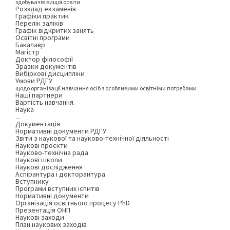
здобувачів вищої освіти
Розклад екзаменів
Графіки практик
Перелік заліків
Графік відкритих занять
Освітні програми
Бакалавр
Магістр
Доктор філософії
Зразки документів
Вибіркові дисципліни
Умови РДГУ
щодо організації навчання осіб з особливими освітніми потребами
Наші партнери
Вартість навчання.
Наука
...
Документація
Нормативні документи РДГУ
Звіти з наукової та науково-технічної діяльності
Наукові проєкти
Науково-технічна рада
Наукові школи
Наукові дослідження
Аспірантура і докторантура
Вступнику
Програми вступних іспитів
Нормативні документи
Організація освітнього процесу PhD
Презентація ОНП
Наукові заходи
План наукових заходів