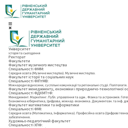
Університет
історія та сьогодення
Ректорат
Факультети
Факультет музичного мистецтва
Спеціальності ФММ:
Середня освіта (Музичне мистецтво). Музичне мистецтво.
Факультет історії та соціальних наук
Спеціальності ФІПтМВ:
Міжнародні відносини, суспільні комунікації та регіональні студії. Політологія. І
Факультет менеджменту, економіки і природничо-технологічної о
Спеціальності ФДКМТтФ:
Менеджмент. Маркетинг. Публ. управління та адм.. Фізика та астрономія. Готел
Економічна кібернетика, Цифрова, міжнар. економіка. Документозн. та інф. діяльн
Факультет математики та інформатики
Спеціальності ФМІ:
Середня освіта (Математика, Інформатика). Професійна освіта (Цифрові технол
забезпечення.
Художньо-педагогічний факультет
Спеціальності ХПФ: