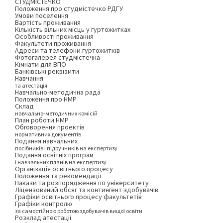
СТУДМІСТЕЧКО
Положення про студмістечко РДГУ
Умови поселення
Вартість проживання
Кількість вільних місць у гуртожитках
Особливості проживання
Факультети проживання
Адреси та телефони гуртожитків
Фотогалерея студмістечка
Кімнати для ВПО
Банківські реквізити
Навчання
та атестація
Навчально-методична рада
Положення про НМР
Склад
навчально-методичних комісій
План роботи НМР
Обговорення проектів
нормативних документів
Подання навчальних
посібників і підручників на експертизу
Подання освітніх програм
і навчальних планів на експертизу
Організація освітнього процесу
Положення та рекомендації
Накази та розпорядження по університету
Ліцензований обсяг та контингент здобувачів
Графіки освітнього процесу факультетів
Графіки контролю
за самостійною роботою здобувачів вищої освіти
Розклад атестації