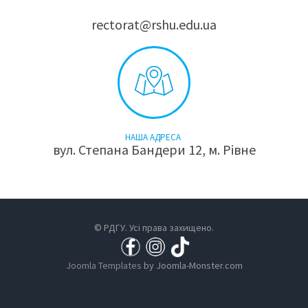
rectorat@rshu.edu.ua
НАША АДРЕСА
вул. Степана Бандери 12, м. Рівне
© РДГУ. Усі права захищено.
Joomla Templates
by Joomla-Monster.com