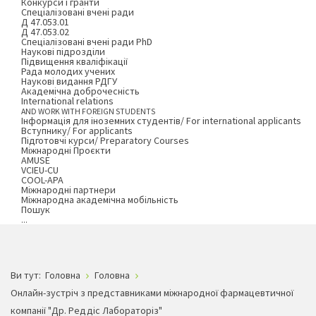
Конкурси і гранти
Спеціалізовані вчені ради
Д 47.053.01
Д 47.053.02
Спеціалізовані вчені ради PhD
Наукові підрозділи
Підвищення кваліфікації
Рада молодих учених
Наукові видання РДГУ
Академічна доброчесність
International relations
AND WORK WITH FOREIGN STUDENTS
Інформація для іноземних студентів/ For international applicants
Вступнику/ For applicants
Підготовчі курси/ Preparatory Courses
Міжнародні Проєкти
AMUSE
VCIEU-CU
COOL-APA
Міжнародні партнери
Міжнародна академічна мобільність
Пошук
...
Ви тут:
Головна
Головна
Онлайн-зустріч з представниками міжнародної фармацевтичної
компанії "Др. Реддіс Лабораторіз"