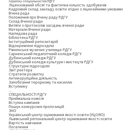
переліку спеціальностей РДГУ
Ліцензований обсяг та фактична кількість здобувачів
Кадровий склад закладу освіти згідно з ліцензійними умовами
Вчена рада
Положення про Вчену раду РДГУ
Склад Вченої ради
Витяги з протоколів засідань вченої ради
Матеріали Вченої ради
Наглядова рада
Бібліотека РДГУ
Інституційний репозитарій
Відокремлені підрозділи
Рівненське музичне училище РДГУ
Сарненський педагогічний коледж РДГУ
Дубенський коледж РДГУ
Дубенський коледж культури і мистецтв РДГУ
Структурні підрозділи
Звіт ректора
Стратегія розвитку
Антикорупційна діяльність
Запобігання тероризму та насиллю
Вступнику
...
СПЕЦІАЛЬНОСТІ РДГУ
Приймальна комісія
Вступна кампанія
Пошук конкурсних пропозицій
ЗНО
Український центр оцінювання якості освіти (УЦОЯО)
Львівський регіональний центр оцінювання якості освіти
Вартість навчання
Поселення