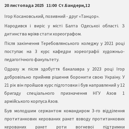
20 листопада 2025
11:00
Ст.Бандери,12
Ігор Косановський, позивний - друг «Танцор».
Народився і виріс у місті Балта Одеської області. З
дитинства мріяв стати хореографом.
Після закінчення Теребовлянського коледжу у 2021 році
поступає на 3 курс кафедри хореографії художньо-
педагогічного факультету.
Одразу ж після здобуття бакалавра у 2023 році Ігор
добровільно прийняв рішення боронити свою Україну. У
21 рік він пройшов курс підготовки і був направлений у 12
бригаду спеціального призначення НГУ Азов 1
армійського корпуса Азов.
Був молодшим сержантом командиром 3-го відділення
протитанкових
керованих ракет взводу протитанкових
керованих ракет роти вогневої підтримки