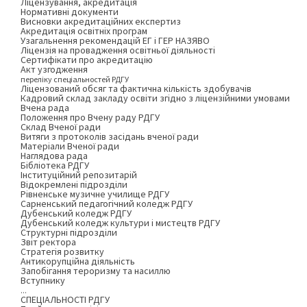
Ліцензування, акредитація
Нормативні документи
Висновки акредитаційних експертиз
Акредитація освітніх програм
Узагальнення рекомендацій ЕГ і ГЕР НАЗЯВО
Ліцензія на провадження освітньої діяльності
Сертифікати про акредитацію
Акт узгодження
переліку спеціальностей РДГУ
Ліцензований обсяг та фактична кількість здобувачів
Кадровий склад закладу освіти згідно з ліцензійними умовами
Вчена рада
Положення про Вчену раду РДГУ
Склад Вченої ради
Витяги з протоколів засідань вченої ради
Матеріали Вченої ради
Наглядова рада
Бібліотека РДГУ
Інституційний репозитарій
Відокремлені підрозділи
Рівненське музичне училище РДГУ
Сарненський педагогічний коледж РДГУ
Дубенський коледж РДГУ
Дубенський коледж культури і мистецтв РДГУ
Структурні підрозділи
Звіт ректора
Стратегія розвитку
Антикорупційна діяльність
Запобігання тероризму та насиллю
Вступнику
...
СПЕЦІАЛЬНОСТІ РДГУ