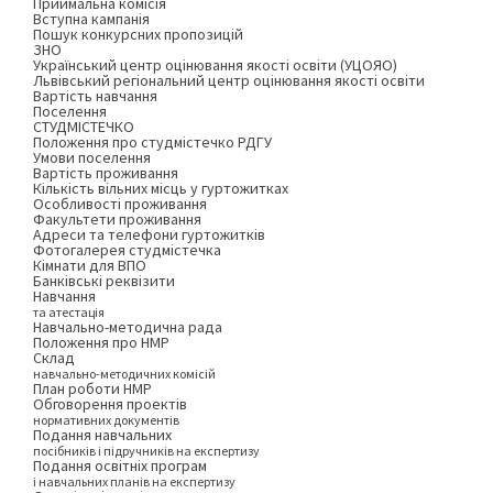
Приймальна комісія
Вступна кампанія
Пошук конкурсних пропозицій
ЗНО
Український центр оцінювання якості освіти (УЦОЯО)
Львівський регіональний центр оцінювання якості освіти
Вартість навчання
Поселення
СТУДМІСТЕЧКО
Положення про студмістечко РДГУ
Умови поселення
Вартість проживання
Кількість вільних місць у гуртожитках
Особливості проживання
Факультети проживання
Адреси та телефони гуртожитків
Фотогалерея студмістечка
Кімнати для ВПО
Банківські реквізити
Навчання
та атестація
Навчально-методична рада
Положення про НМР
Склад
навчально-методичних комісій
План роботи НМР
Обговорення проектів
нормативних документів
Подання навчальних
посібників і підручників на експертизу
Подання освітніх програм
і навчальних планів на експертизу