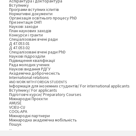
Аспірантура і докторантура
Вступнику
Програми вступних іспитів
Нормативні документи
Організація освітнього процесу PhD
Презентація ОНП
Наукові заходи
План наукових заходів
Конкурси і гранти
Спеціалізовані вчені ради
Д 47.053.01
Д 47.053.02
Спеціалізовані вчені ради PhD
Наукові підрозділи
Підвищення кваліфікації
Рада молодих учених
Наукові видання РДГУ
Академічна доброчесність
International relations
AND WORK WITH FOREIGN STUDENTS
Інформація для іноземних студентів/ For international applicants
Вступнику/ For applicants
Підготовчі курси/ Preparatory Courses
Міжнародні Проєкти
AMUSE
VCIEU-CU
COOL-APA
Міжнародні партнери
Міжнародна академічна мобільність
Пошук
...