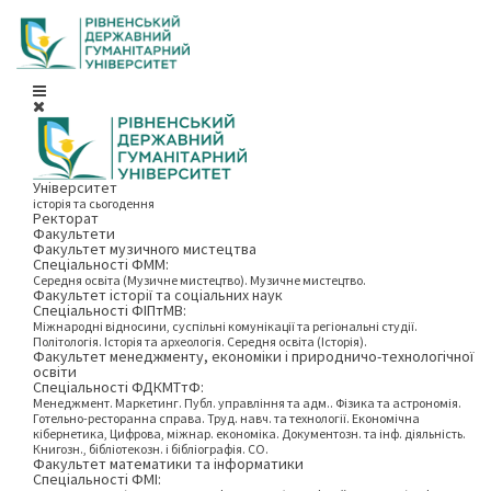
Університет
історія та сьогодення
Ректорат
Факультети
Факультет музичного мистецтва
Спеціальності ФММ:
Середня освіта (Музичне мистецтво). Музичне мистецтво.
Факультет історії та соціальних наук
Спеціальності ФІПтМВ:
Міжнародні відносини, суспільні комунікації та регіональні студії.
Політологія. Історія та археологія. Середня освіта (Історія).
Факультет менеджменту, економіки і природничо-технологічної
освіти
Спеціальності ФДКМТтФ:
Менеджмент. Маркетинг. Публ. управління та адм.. Фізика та астрономія.
Готельно-ресторанна справа. Труд. навч. та технології. Економічна
кібернетика, Цифрова, міжнар. економіка. Документозн. та інф. діяльність.
Книгозн., бібліотекозн. і бібліографія. СО.
Факультет математики та інформатики
Спеціальності ФМІ: