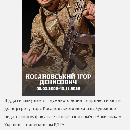
Віддати шану пам’яті мужнього воїна та принести квіти
до портрету Ігоря Косановського можна на Художньо-
педагогічному факультеті біля Стіни памʼяті Захисникам
України — випускникам РДГУ.