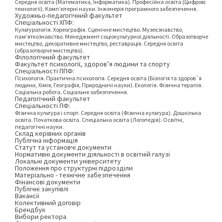
Середня освіта (Математика, Інформатика). Професійна освіта (Цифрові
технології). Комп’ютерні науки. Інженерія програмного забезпечення.
Художньо-педагогічний факультет
Спеціальності ХПФ:
Культурологія. Хореографія. Сценічне мистецтво. Музеєзнавство,
пам’яткознавство. Менеджмент соціокультурної діяльності. Образотворче
мистецтво, декоративне мистецтво, реставрація. Середня освіта
(образотворче мистецтво).
Філологічний факультет
Факультет психології, здоров’я людини та спорту
Спеціальності ППФ:
Психологія. Практична психологія. Середня освіта (Біологія та здоров`я
людини, Хімія, Географія, Природничі науки). Екологія. Фізична терапія.
Соціальна робота. Соціальне забезпечення.
Педагогічний факультет
Спеціальності ПФ:
Фізична культура і спорт. Середня освіта (Фізична культура). Дошкільна
освіта. Початкова освіта. Спеціальна освіта (Логопедія). Освітні,
педагогічні науки.
Склад керівних органів
Публічна інформація
Статут та установчі документи
Нормативні документи діяльності в освітній галузі
Локальні документи університету
Положення про структурні підрозділи
Матеріально - технічне забезпечення
Фінансові документи
Публічні закупівлі
Вакансії
Колективний договір
Брендбук
Вибори ректора