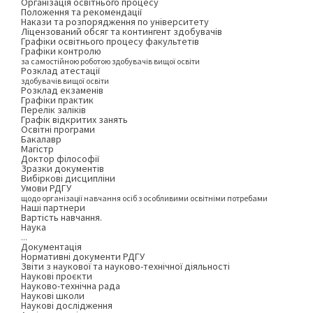
Організація освітнього процесу
Положення та рекомендації
Накази та розпорядження по університету
Ліцензований обсяг та контингент здобувачів
Графіки освітнього процесу факультетів
Графіки контролю
за самостійною роботою здобувачів вищої освіти
Розклад атестації
здобувачів вищої освіти
Розклад екзаменів
Графіки практик
Перелік заліків
Графік відкритих занять
Освітні програми
Бакалавр
Магістр
Доктор філософії
Зразки документів
Вибіркові дисципліни
Умови РДГУ
щодо організації навчання осіб з особливими освітніми потребами
Наші партнери
Вартість навчання.
Наука
...
Документація
Нормативні документи РДГУ
Звіти з наукової та науково-технічної діяльності
Наукові проєкти
Науково-технічна рада
Наукові школи
Наукові дослідження