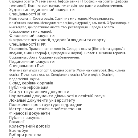
Середня освіта (Математика, Інформатика). Професійна освіта (Цифрові
технології). Комп’ютерні науки. Інженерія програмного забезпечення.
Художньо-педагогічний факультет
Спеціальності ХПФ:
Культурологія. Хореографія. Сценічне мистецтво. Музеєзнавство,
пам’яткознавство. Менеджмент соціокультурної діяльності. Образотворче
мистецтво, декоративне мистецтво, реставрація. Середня освіта
(образотворче мистецтво).
Філологічний факультет
Факультет психології, здоров’я людини та спорту
Спеціальності ППФ:
Психологія. Практична психологія. Середня освіта (Біологія та здоров`я
людини, Хімія, Географія, Природничі науки). Екологія. Фізична терапія.
Соціальна робота. Соціальне забезпечення.
Педагогічний факультет
Спеціальності ПФ:
Фізична культура і спорт. Середня освіта (Фізична культура). Дошкільна
освіта. Початкова освіта. Спеціальна освіта (Логопедія). Освітні,
педагогічні науки.
Склад керівних органів
Публічна інформація
Статут та установчі документи
Нормативні документи діяльності в освітній галузі
Локальні документи університету
Положення про структурні підрозділи
Матеріально - технічне забезпечення
Фінансові документи
Публічні закупівлі
Вакансії
Колективний договір
Брендбук
Вибори ректора