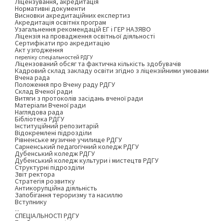
Ліцензування, акредитація
Нормативні документи
Висновки акредитаційних експертиз
Акредитація освітніх програм
Узагальнення рекомендацій ЕГ і ГЕР НАЗЯВО
Ліцензія на провадження освітньої діяльності
Сертифікати про акредитацію
Акт узгодження
переліку спеціальностей РДГУ
Ліцензований обсяг та фактична кількість здобувачів
Кадровий склад закладу освіти згідно з ліцензійними умовами
Вчена рада
Положення про Вчену раду РДГУ
Склад Вченої ради
Витяги з протоколів засідань вченої ради
Матеріали Вченої ради
Наглядова рада
Бібліотека РДГУ
Інституційний репозитарій
Відокремлені підрозділи
Рівненське музичне училище РДГУ
Сарненський педагогічний коледж РДГУ
Дубенський коледж РДГУ
Дубенський коледж культури і мистецтв РДГУ
Структурні підрозділи
Звіт ректора
Стратегія розвитку
Антикорупційна діяльність
Запобігання тероризму та насиллю
Вступнику
...
СПЕЦІАЛЬНОСТІ РДГУ