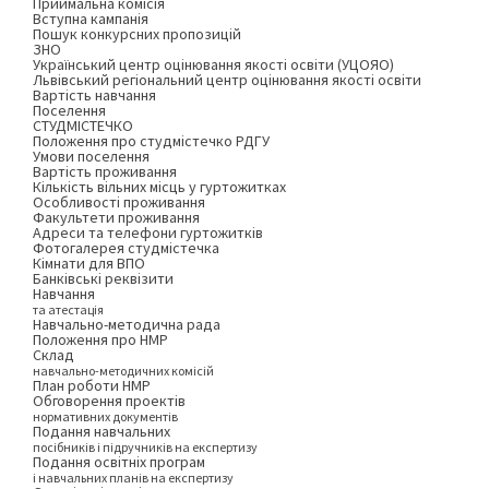
Приймальна комісія
Вступна кампанія
Пошук конкурсних пропозицій
ЗНО
Український центр оцінювання якості освіти (УЦОЯО)
Львівський регіональний центр оцінювання якості освіти
Вартість навчання
Поселення
СТУДМІСТЕЧКО
Положення про студмістечко РДГУ
Умови поселення
Вартість проживання
Кількість вільних місць у гуртожитках
Особливості проживання
Факультети проживання
Адреси та телефони гуртожитків
Фотогалерея студмістечка
Кімнати для ВПО
Банківські реквізити
Навчання
та атестація
Навчально-методична рада
Положення про НМР
Склад
навчально-методичних комісій
План роботи НМР
Обговорення проектів
нормативних документів
Подання навчальних
посібників і підручників на експертизу
Подання освітніх програм
і навчальних планів на експертизу