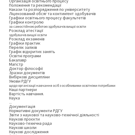
Організація освітнього процесу
Положення та рекомендації
Накази та розпорядження по університету
Ліцензований обсяг та контингент здобувачів
Графіки освітнього процесу факультетів
Графіки контролю
за самостійною роботою здобувачів вищої освіти
Розклад атестації
здобувачів вищої освіти
Розклад екзаменів
Графіки практик
Перелік заліків
Графік відкритих занять
Освітні програми
Бакалавр
Магістр
Доктор філософії
Зразки документів
Вибіркові дисципліни
Умови РДГУ
щодо організації навчання осіб з особливими освітніми потребами
Наші партнери
Вартість навчання.
Наука
...
Документація
Нормативні документи РДГУ
Звіти з наукової та науково-технічної діяльності
Наукові проєкти
Науково-технічна рада
Наукові школи
Наукові дослідження