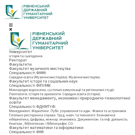
Університет
історія та сьогодення
Ректорат
Факультети
Факультет музичного мистецтва
Спеціальності ФММ:
Середня освіта (Музичне мистецтво). Музичне мистецтво.
Факультет історії та соціальних наук
Спеціальності ФІПтМВ:
Міжнародні відносини, суспільні комунікації та регіональні студії.
Політологія. Історія та археологія. Середня освіта (Історія).
Факультет менеджменту, економіки і природничо-технологічної
освіти
Спеціальності ФДКМТтФ:
Менеджмент. Маркетинг. Публ. управління та адм.. Фізика та астрономія.
Готельно-ресторанна справа. Труд. навч. та технології. Економічна
кібернетика, Цифрова, міжнар. економіка. Документозн. та інф. діяльність.
Книгозн., бібліотекозн. і бібліографія. СО.
Факультет математики та інформатики
Спеціальності ФМІ: