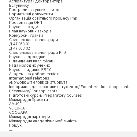
Аспірантура і докторантура
Вступнику
Програми вступних іспитів
Нормативні документи
Організація освітнього процесу PhD
Презентація ОНП
Наукові заходи
План наукових заходів
Конкурси і гранти
Спеціалізовані вчені ради
Д 47.053.01
Д 47.053.02
Спеціалізовані вчені ради PhD
Наукові підрозділи
Підвищення кваліфікації
Рада молодих учених
Наукові видання РДГУ
Академічна доброчесність
International relations
AND WORK WITH FOREIGN STUDENTS
Інформація для іноземних студентів/ For international applicants
Вступнику/ For applicants
Підготовчі курси/ Preparatory Courses
Міжнародні Проєкти
AMUSE
VCIEU-CU
COOL-APA
Міжнародні партнери
Міжнародна академічна мобільність
Пошук
...