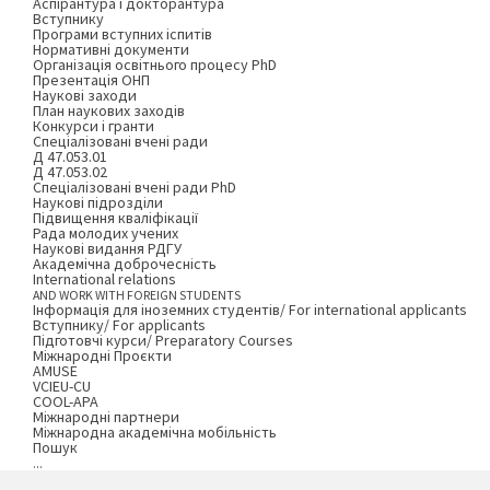
Аспірантура і докторантура
Вступнику
Програми вступних іспитів
Нормативні документи
Організація освітнього процесу PhD
Презентація ОНП
Наукові заходи
План наукових заходів
Конкурси і гранти
Спеціалізовані вчені ради
Д 47.053.01
Д 47.053.02
Спеціалізовані вчені ради PhD
Наукові підрозділи
Підвищення кваліфікації
Рада молодих учених
Наукові видання РДГУ
Академічна доброчесність
International relations
AND WORK WITH FOREIGN STUDENTS
Інформація для іноземних студентів/ For international applicants
Вступнику/ For applicants
Підготовчі курси/ Preparatory Courses
Міжнародні Проєкти
AMUSE
VCIEU-CU
COOL-APA
Міжнародні партнери
Міжнародна академічна мобільність
Пошук
...