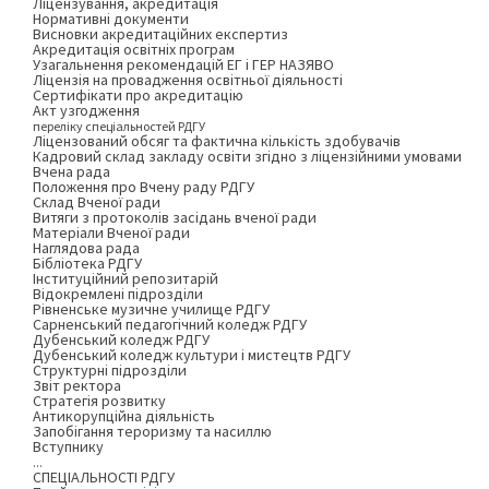
Ліцензування, акредитація
Нормативні документи
Висновки акредитаційних експертиз
Акредитація освітніх програм
Узагальнення рекомендацій ЕГ і ГЕР НАЗЯВО
Ліцензія на провадження освітньої діяльності
Сертифікати про акредитацію
Акт узгодження
переліку спеціальностей РДГУ
Ліцензований обсяг та фактична кількість здобувачів
Кадровий склад закладу освіти згідно з ліцензійними умовами
Вчена рада
Положення про Вчену раду РДГУ
Склад Вченої ради
Витяги з протоколів засідань вченої ради
Матеріали Вченої ради
Наглядова рада
Бібліотека РДГУ
Інституційний репозитарій
Відокремлені підрозділи
Рівненське музичне училище РДГУ
Сарненський педагогічний коледж РДГУ
Дубенський коледж РДГУ
Дубенський коледж культури і мистецтв РДГУ
Структурні підрозділи
Звіт ректора
Стратегія розвитку
Антикорупційна діяльність
Запобігання тероризму та насиллю
Вступнику
...
СПЕЦІАЛЬНОСТІ РДГУ