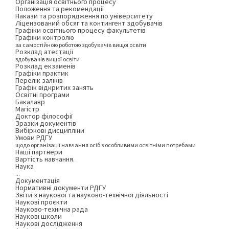
Організація освітнього процесу
Положення та рекомендації
Накази та розпорядження по університету
Ліцензований обсяг та контингент здобувачів
Графіки освітнього процесу факультетів
Графіки контролю
за самостійною роботою здобувачів вищої освіти
Розклад атестації
здобувачів вищої освіти
Розклад екзаменів
Графіки практик
Перелік заліків
Графік відкритих занять
Освітні програми
Бакалавр
Магістр
Доктор філософії
Зразки документів
Вибіркові дисципліни
Умови РДГУ
щодо організації навчання осіб з особливими освітніми потребами
Наші партнери
Вартість навчання.
Наука
...
Документація
Нормативні документи РДГУ
Звіти з наукової та науково-технічної діяльності
Наукові проєкти
Науково-технічна рада
Наукові школи
Наукові дослідження