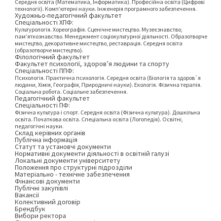
Середня освіта (Математика, Інформатика). Професійна освіта (Цифрові
технології). Комп’ютерні науки. Інженерія програмного забезпечення.
Художньо-педагогічний факультет
Спеціальності ХПФ:
Культурологія. Хореографія. Сценічне мистецтво. Музеєзнавство,
пам’яткознавство. Менеджмент соціокультурної діяльності. Образотворче
мистецтво, декоративне мистецтво, реставрація. Середня освіта
(образотворче мистецтво).
Філологічний факультет
Факультет психології, здоров’я людини та спорту
Спеціальності ППФ:
Психологія. Практична психологія. Середня освіта (Біологія та здоров`я
людини, Хімія, Географія, Природничі науки). Екологія. Фізична терапія.
Соціальна робота. Соціальне забезпечення.
Педагогічний факультет
Спеціальності ПФ:
Фізична культура і спорт. Середня освіта (Фізична культура). Дошкільна
освіта. Початкова освіта. Спеціальна освіта (Логопедія). Освітні,
педагогічні науки.
Склад керівних органів
Публічна інформація
Статут та установчі документи
Нормативні документи діяльності в освітній галузі
Локальні документи університету
Положення про структурні підрозділи
Матеріально - технічне забезпечення
Фінансові документи
Публічні закупівлі
Вакансії
Колективний договір
Брендбук
Вибори ректора