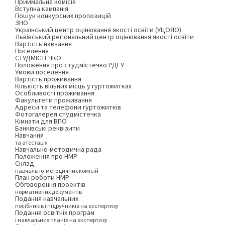
Приймальна комісія
Вступна кампанія
Пошук конкурсних пропозицій
ЗНО
Український центр оцінювання якості освіти (УЦОЯО)
Львівський регіональний центр оцінювання якості освіти
Вартість навчання
Поселення
СТУДМІСТЕЧКО
Положення про студмістечко РДГУ
Умови поселення
Вартість проживання
Кількість вільних місць у гуртожитках
Особливості проживання
Факультети проживання
Адреси та телефони гуртожитків
Фотогалерея студмістечка
Кімнати для ВПО
Банківські реквізити
Навчання
та атестація
Навчально-методична рада
Положення про НМР
Склад
навчально-методичних комісій
План роботи НМР
Обговорення проектів
нормативних документів
Подання навчальних
посібників і підручників на експертизу
Подання освітніх програм
і навчальних планів на експертизу