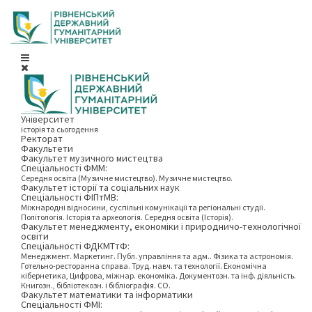
Університет
історія та сьогодення
Ректорат
Факультети
Факультет музичного мистецтва
Спеціальності ФММ:
Середня освіта (Музичне мистецтво). Музичне мистецтво.
Факультет історії та соціальних наук
Спеціальності ФІПтМВ:
Міжнародні відносини, суспільні комунікації та регіональні студії.
Політологія. Історія та археологія. Середня освіта (Історія).
Факультет менеджменту, економіки і природничо-технологічної
освіти
Спеціальності ФДКМТтФ:
Менеджмент. Маркетинг. Публ. управління та адм.. Фізика та астрономія.
Готельно-ресторанна справа. Труд. навч. та технології. Економічна
кібернетика, Цифрова, міжнар. економіка. Документозн. та інф. діяльність.
Книгозн., бібліотекозн. і бібліографія. СО.
Факультет математики та інформатики
Спеціальності ФМІ: