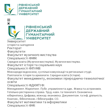
Університет
історія та сьогодення
Ректорат
Факультети
Факультет музичного мистецтва
Спеціальності ФММ:
Середня освіта (Музичне мистецтво). Музичне мистецтво.
Факультет історії та соціальних наук
Спеціальності ФІПтМВ:
Міжнародні відносини, суспільні комунікації та регіональні студії.
Політологія. Історія та археологія. Середня освіта (Історія).
Факультет менеджменту, економіки і природничо-технологічної
освіти
Спеціальності ФДКМТтФ:
Менеджмент. Маркетинг. Публ. управління та адм.. Фізика та астрономія.
Готельно-ресторанна справа. Труд. навч. та технології. Економічна
кібернетика, Цифрова, міжнар. економіка. Документозн. та інф. діяльність.
Книгозн., бібліотекозн. і бібліографія. СО.
Факультет математики та інформатики
Спеціальності ФМІ: