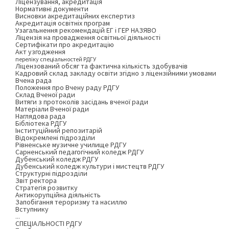
Ліцензування, акредитація
Нормативні документи
Висновки акредитаційних експертиз
Акредитація освітніх програм
Узагальнення рекомендацій ЕГ і ГЕР НАЗЯВО
Ліцензія на провадження освітньої діяльності
Сертифікати про акредитацію
Акт узгодження
переліку спеціальностей РДГУ
Ліцензований обсяг та фактична кількість здобувачів
Кадровий склад закладу освіти згідно з ліцензійними умовами
Вчена рада
Положення про Вчену раду РДГУ
Склад Вченої ради
Витяги з протоколів засідань вченої ради
Матеріали Вченої ради
Наглядова рада
Бібліотека РДГУ
Інституційний репозитарій
Відокремлені підрозділи
Рівненське музичне училище РДГУ
Сарненський педагогічний коледж РДГУ
Дубенський коледж РДГУ
Дубенський коледж культури і мистецтв РДГУ
Структурні підрозділи
Звіт ректора
Стратегія розвитку
Антикорупційна діяльність
Запобігання тероризму та насиллю
Вступнику
...
СПЕЦІАЛЬНОСТІ РДГУ