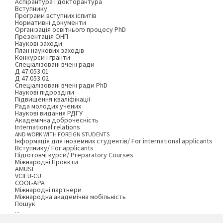
Аспірантура і докторантура
Вступнику
Програми вступних іспитів
Нормативні документи
Організація освітнього процесу PhD
Презентація ОНП
Наукові заходи
План наукових заходів
Конкурси і гранти
Спеціалізовані вчені ради
Д 47.053.01
Д 47.053.02
Спеціалізовані вчені ради PhD
Наукові підрозділи
Підвищення кваліфікації
Рада молодих учених
Наукові видання РДГУ
Академічна доброчесність
International relations
AND WORK WITH FOREIGN STUDENTS
Інформація для іноземних студентів/ For international applicants
Вступнику/ For applicants
Підготовчі курси/ Preparatory Courses
Міжнародні Проєкти
AMUSE
VCIEU-CU
COOL-APA
Міжнародні партнери
Міжнародна академічна мобільність
Пошук
...