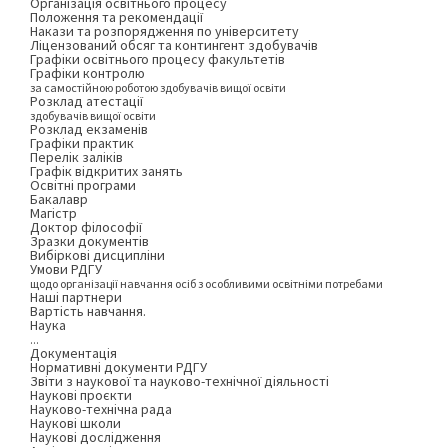
Організація освітнього процесу
Положення та рекомендації
Накази та розпорядження по університету
Ліцензований обсяг та контингент здобувачів
Графіки освітнього процесу факультетів
Графіки контролю
за самостійною роботою здобувачів вищої освіти
Розклад атестації
здобувачів вищої освіти
Розклад екзаменів
Графіки практик
Перелік заліків
Графік відкритих занять
Освітні програми
Бакалавр
Магістр
Доктор філософії
Зразки документів
Вибіркові дисципліни
Умови РДГУ
щодо організації навчання осіб з особливими освітніми потребами
Наші партнери
Вартість навчання.
Наука
...
Документація
Нормативні документи РДГУ
Звіти з наукової та науково-технічної діяльності
Наукові проєкти
Науково-технічна рада
Наукові школи
Наукові дослідження