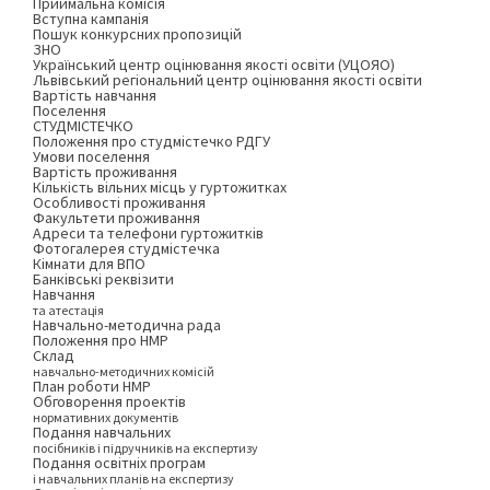
Приймальна комісія
Вступна кампанія
Пошук конкурсних пропозицій
ЗНО
Український центр оцінювання якості освіти (УЦОЯО)
Львівський регіональний центр оцінювання якості освіти
Вартість навчання
Поселення
СТУДМІСТЕЧКО
Положення про студмістечко РДГУ
Умови поселення
Вартість проживання
Кількість вільних місць у гуртожитках
Особливості проживання
Факультети проживання
Адреси та телефони гуртожитків
Фотогалерея студмістечка
Кімнати для ВПО
Банківські реквізити
Навчання
та атестація
Навчально-методична рада
Положення про НМР
Склад
навчально-методичних комісій
План роботи НМР
Обговорення проектів
нормативних документів
Подання навчальних
посібників і підручників на експертизу
Подання освітніх програм
і навчальних планів на експертизу