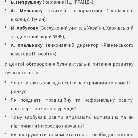
Б. Петрушину
(керівник НЦ «ГРАНД»);
А. Мельнику
(вчитель інформатики Спеціальної
школи, с. Тучин);
М. Арбузову
(Заслужений учитель України, Харківський
академічний ліцей № 45);
А. Хмельнику
(виконавчий директор «Рівненського
кластера ІТ-освіти»)
У центрі обговорення були актуальні питання розвитку
сучасної освіти:
Чи встигають заклади освіти за стрімкими змінами ІТ-
ринку?
Як поєднати традиційну та неформальну освіту:
партнерство чи конкуренція?
Чому здобувачі освіти втрачають мотивацію та як
підтримати інтерес до навчання?
Які інструменти та компетентності необхідні сьогодні