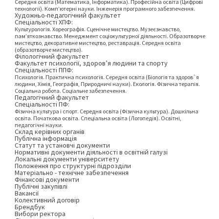
Середня освіта (Математика, Інформатика). Професійна освіта (Цифрові
технології). Комп’ютерні науки. Інженерія програмного забезпечення.
Художньо-педагогічний факультет
Спеціальності ХПФ:
Культурологія. Хореографія. Сценічне мистецтво. Музеєзнавство,
пам’яткознавство. Менеджмент соціокультурної діяльності. Образотворче
мистецтво, декоративне мистецтво, реставрація. Середня освіта
(образотворче мистецтво).
Філологічний факультет
Факультет психології, здоров’я людини та спорту
Спеціальності ППФ:
Психологія. Практична психологія. Середня освіта (Біологія та здоров`я
людини, Хімія, Географія, Природничі науки). Екологія. Фізична терапія.
Соціальна робота. Соціальне забезпечення.
Педагогічний факультет
Спеціальності ПФ:
Фізична культура і спорт. Середня освіта (Фізична культура). Дошкільна
освіта. Початкова освіта. Спеціальна освіта (Логопедія). Освітні,
педагогічні науки.
Склад керівних органів
Публічна інформація
Статут та установчі документи
Нормативні документи діяльності в освітній галузі
Локальні документи університету
Положення про структурні підрозділи
Матеріально - технічне забезпечення
Фінансові документи
Публічні закупівлі
Вакансії
Колективний договір
Брендбук
Вибори ректора