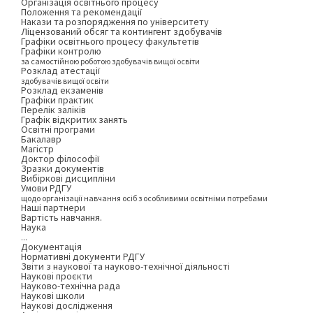
Організація освітнього процесу
Положення та рекомендації
Накази та розпорядження по університету
Ліцензований обсяг та контингент здобувачів
Графіки освітнього процесу факультетів
Графіки контролю
за самостійною роботою здобувачів вищої освіти
Розклад атестації
здобувачів вищої освіти
Розклад екзаменів
Графіки практик
Перелік заліків
Графік відкритих занять
Освітні програми
Бакалавр
Магістр
Доктор філософії
Зразки документів
Вибіркові дисципліни
Умови РДГУ
щодо організації навчання осіб з особливими освітніми потребами
Наші партнери
Вартість навчання.
Наука
...
Документація
Нормативні документи РДГУ
Звіти з наукової та науково-технічної діяльності
Наукові проєкти
Науково-технічна рада
Наукові школи
Наукові дослідження