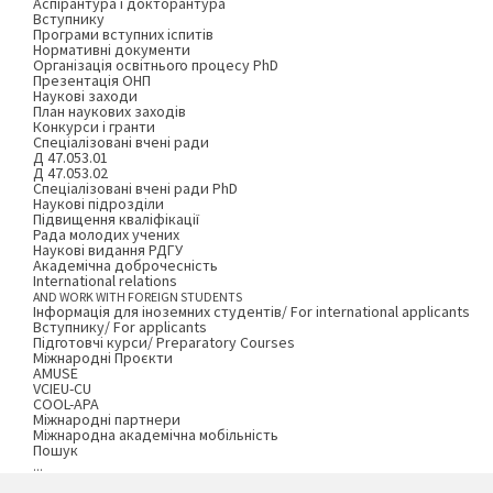
Аспірантура і докторантура
Вступнику
Програми вступних іспитів
Нормативні документи
Організація освітнього процесу PhD
Презентація ОНП
Наукові заходи
План наукових заходів
Конкурси і гранти
Спеціалізовані вчені ради
Д 47.053.01
Д 47.053.02
Спеціалізовані вчені ради PhD
Наукові підрозділи
Підвищення кваліфікації
Рада молодих учених
Наукові видання РДГУ
Академічна доброчесність
International relations
AND WORK WITH FOREIGN STUDENTS
Інформація для іноземних студентів/ For international applicants
Вступнику/ For applicants
Підготовчі курси/ Preparatory Courses
Міжнародні Проєкти
AMUSE
VCIEU-CU
COOL-APA
Міжнародні партнери
Міжнародна академічна мобільність
Пошук
...