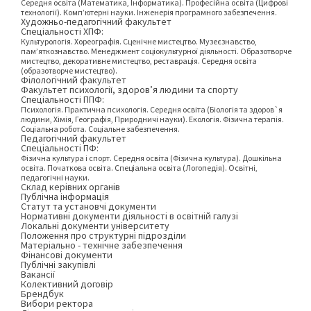
Середня освіта (Математика, Інформатика). Професійна освіта (Цифрові
технології). Комп’ютерні науки. Інженерія програмного забезпечення.
Художньо-педагогічний факультет
Спеціальності ХПФ:
Культурологія. Хореографія. Сценічне мистецтво. Музеєзнавство,
пам’яткознавство. Менеджмент соціокультурної діяльності. Образотворче
мистецтво, декоративне мистецтво, реставрація. Середня освіта
(образотворче мистецтво).
Філологічний факультет
Факультет психології, здоров’я людини та спорту
Спеціальності ППФ:
Психологія. Практична психологія. Середня освіта (Біологія та здоров`я
людини, Хімія, Географія, Природничі науки). Екологія. Фізична терапія.
Соціальна робота. Соціальне забезпечення.
Педагогічний факультет
Спеціальності ПФ:
Фізична культура і спорт. Середня освіта (Фізична культура). Дошкільна
освіта. Початкова освіта. Спеціальна освіта (Логопедія). Освітні,
педагогічні науки.
Склад керівних органів
Публічна інформація
Статут та установчі документи
Нормативні документи діяльності в освітній галузі
Локальні документи університету
Положення про структурні підрозділи
Матеріально - технічне забезпечення
Фінансові документи
Публічні закупівлі
Вакансії
Колективний договір
Брендбук
Вибори ректора