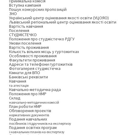
Приймальна комісія
Вступна кампанія
Пошук конкурсних пропозицій
ЗНО
Український центр оцінювання якості освіти (УЦОЯО)
Львівський регіональний центр оцінювання якості освіти
Вартість навчання
Поселення
СТУДМІСТЕЧКО
Положення про студмістечко РДГУ
Умови поселення
Вартість проживання
Кількість вільних місць у гуртожитках
Особливості проживання
Факультети проживання
Адреси та телефони гуртожитків
Фотогалерея студмістечка
Кімнати для ВПО
Банківські реквізити
Навчання
та атестація
Навчально-методична рада
Положення про НМР
Склад
навчально-методичних комісій
План роботи НМР
Обговорення проектів
нормативних документів
Подання навчальних
посібників і підручників на експертизу
Подання освітніх програм
і навчальних планів на експертизу