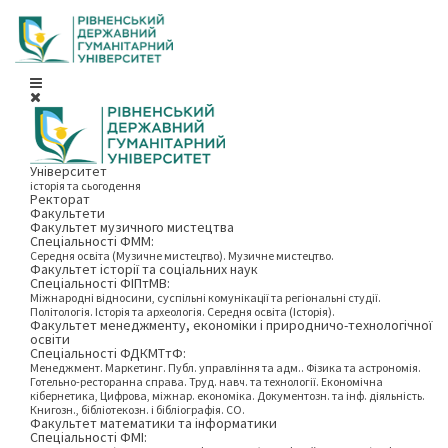
Університет
історія та сьогодення
Ректорат
Факультети
Факультет музичного мистецтва
Спеціальності ФММ:
Середня освіта (Музичне мистецтво). Музичне мистецтво.
Факультет історії та соціальних наук
Спеціальності ФІПтМВ:
Міжнародні відносини, суспільні комунікації та регіональні студії.
Політологія. Історія та археологія. Середня освіта (Історія).
Факультет менеджменту, економіки і природничо-технологічної
освіти
Спеціальності ФДКМТтФ:
Менеджмент. Маркетинг. Публ. управління та адм.. Фізика та астрономія.
Готельно-ресторанна справа. Труд. навч. та технології. Економічна
кібернетика, Цифрова, міжнар. економіка. Документозн. та інф. діяльність.
Книгозн., бібліотекозн. і бібліографія. СО.
Факультет математики та інформатики
Спеціальності ФМІ: