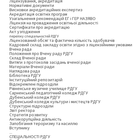
Ліцензування, акредитація
Нормативні документи
Висновки акредитаційних експертиз
Акредитація освітніх програм
Узагальнення рекомендацій ЕГ і ГЕР НАЗЯВО
Ліцензія на провадження освітньої діяльності
Сертифікати про акредитацію
Акт узгодження
переліку спеціальностей РДГУ
Ліцензований обсяг та фактична кількість здобувачів
Кадровий склад закладу освіти згідно з ліцензійними умовами
Вчена рада
Положення про Вчену раду РДГУ
Склад Вченої ради
Витяги з протоколів засідань вченої ради
Матеріали Вченої ради
Наглядова рада
Бібліотека РДГУ
Інституційний репозитарій
Відокремлені підрозділи
Рівненське музичне училище РДГУ
Сарненський педагогічний коледж РДГУ
Дубенський коледж РДГУ
Дубенський коледж культури і мистецтв РДГУ
Структурні підрозділи
Звіт ректора
Стратегія розвитку
Антикорупційна діяльність
Запобігання тероризму та насиллю
Вступнику
...
СПЕЦІАЛЬНОСТІ РДГУ