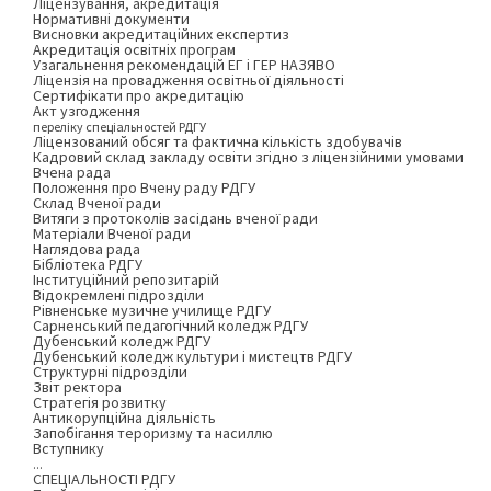
Ліцензування, акредитація
Нормативні документи
Висновки акредитаційних експертиз
Акредитація освітніх програм
Узагальнення рекомендацій ЕГ і ГЕР НАЗЯВО
Ліцензія на провадження освітньої діяльності
Сертифікати про акредитацію
Акт узгодження
переліку спеціальностей РДГУ
Ліцензований обсяг та фактична кількість здобувачів
Кадровий склад закладу освіти згідно з ліцензійними умовами
Вчена рада
Положення про Вчену раду РДГУ
Склад Вченої ради
Витяги з протоколів засідань вченої ради
Матеріали Вченої ради
Наглядова рада
Бібліотека РДГУ
Інституційний репозитарій
Відокремлені підрозділи
Рівненське музичне училище РДГУ
Сарненський педагогічний коледж РДГУ
Дубенський коледж РДГУ
Дубенський коледж культури і мистецтв РДГУ
Структурні підрозділи
Звіт ректора
Стратегія розвитку
Антикорупційна діяльність
Запобігання тероризму та насиллю
Вступнику
...
СПЕЦІАЛЬНОСТІ РДГУ