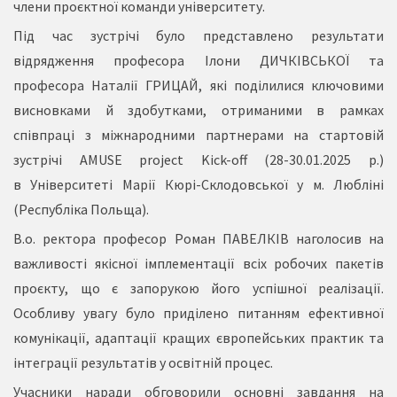
члени проєктної команди університету.
Під час зустрічі було представлено результати
відрядження професора Ілони ДИЧКІВСЬКОЇ та
професора Наталії ГРИЦАЙ, які поділилися ключовими
висновками й здобутками, отриманими в рамках
співпраці з міжнародними партнерами на стартовій
зустрічі AMUSE project Kick-off (28-30.01.2025 р.)
в Університеті Марії Кюрі-Склодовської у м. Любліні
(Республіка Польща).
В.о. ректора професор Роман ПАВЕЛКІВ наголосив на
важливості якісної імплементації всіх робочих пакетів
проєкту, що є запорукою його успішної реалізації.
Особливу увагу було приділено питанням ефективної
комунікації, адаптації кращих європейських практик та
інтеграції результатів у освітній процес.
Учасники наради обговорили основні завдання на