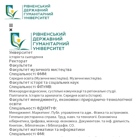
Університет
історія та сьогодення
Ректорат
Факультети
Факультет музичного мистецтва
Спеціальності ФММ:
Середня освіта (Музичне мистецтво). Музичне мистецтво.
Факультет історії та соціальних наук
Спеціальності ФІПтМВ:
Міжнародні відносини, суспільні комунікації та регіональні студії.
Політологія. Історія та археологія. Середня освіта (Історія).
Факультет менеджменту, економіки і природничо-технологічної
освіти
Спеціальності ФДКМТтФ:
Менеджмент. Маркетинг. Публ. управління та адм.. Фізика та астрономія.
Готельно-ресторанна справа. Труд. навч. та технології. Економічна
кібернетика, Цифрова, міжнар. економіка. Документозн. та інф. діяльність.
Книгозн., бібліотекозн. і бібліографія. СО.
Факультет математики та інформатики
Спеціальності ФМІ: