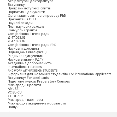
Аспірантура і докторантура
Вступнику
Програми вступних іспитів
Нормативні документи
Організація освітнього процесу PhD
Презентація ОНП
Наукові заходи
План наукових заходів
Конкурси і гранти
Спеціалізовані вчені ради
Д 47.053.01
Д 47.053.02
Спеціалізовані вчені ради PhD
Наукові підрозділи
Підвищення кваліфікації
Рада молодих учених
Наукові видання РДГУ
Академічна доброчесність
International relations
AND WORK WITH FOREIGN STUDENTS
Інформація для іноземних студентів/ For international applicants
Вступнику/ For applicants
Підготовчі курси/ Preparatory Courses
Міжнародні Проєкти
AMUSE
VCIEU-CU
COOL-APA
Міжнародні партнери
Міжнародна академічна мобільність
Пошук
...