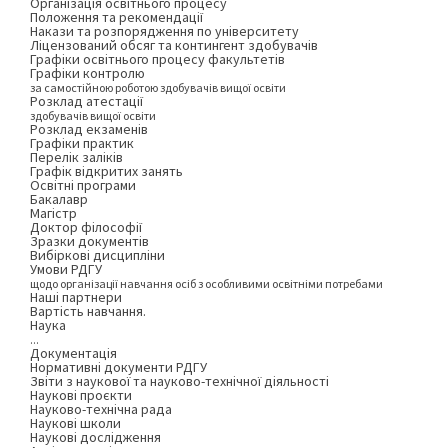
Організація освітнього процесу
Положення та рекомендації
Накази та розпорядження по університету
Ліцензований обсяг та контингент здобувачів
Графіки освітнього процесу факультетів
Графіки контролю
за самостійною роботою здобувачів вищої освіти
Розклад атестації
здобувачів вищої освіти
Розклад екзаменів
Графіки практик
Перелік заліків
Графік відкритих занять
Освітні програми
Бакалавр
Магістр
Доктор філософії
Зразки документів
Вибіркові дисципліни
Умови РДГУ
щодо організації навчання осіб з особливими освітніми потребами
Наші партнери
Вартість навчання.
Наука
...
Документація
Нормативні документи РДГУ
Звіти з наукової та науково-технічної діяльності
Наукові проєкти
Науково-технічна рада
Наукові школи
Наукові дослідження