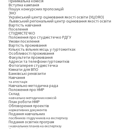
Приймальна комісія
Вступна кампанія
Пошук конкурсних пропозицій
ЗНО
Український центр оцінювання якості освіти (УЦОЯО)
Львівський регіональний центр оцінювання якості освіти
Вартість навчання
Поселення
СТУДМІСТЕЧКО
Положення про студмістечко РДГУ
Умови поселення
Вартість проживання
Кількість вільних місць у гуртожитках
Особливості проживання
Факультети проживання
Адреси та телефони гуртожитків
Фотогалерея студмістечка
Кімнати для ВПО
Банківські реквізити
Навчання
та атестація
Навчально-методична рада
Положення про НМР
Склад
навчально-методичних комісій
План роботи НМР
Обговорення проектів
нормативних документів
Подання навчальних
посібників і підручників на експертизу
Подання освітніх програм
і навчальних планів на експертизу