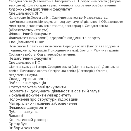
Середня освіта (Математика, Інформатика). Професійна освіта (Цифрові
технології). Комп’ютерні науки. Інженерія програмного забезпечення.
Художньо-педагогічний факультет
Спеціальності ХПФ:
Культурологія. Хореографія. Сценічне мистецтво. Музеєзнавство,
пам’яткознавство. Менеджмент соціокультурної діяльності. Образотворче
мистецтво, декоративне мистецтво, реставрація. Середня освіта
(образотворче мистецтво).
Філологічний факультет
Факультет психології, здоров’я людини та спорту
Спеціальності ППФ:
Психологія. Практична психологія. Середня освіта (Біологія та здоров`я
людини, Хімія, Географія, Природничі науки). Екологія. Фізична терапія.
Соціальна робота. Соціальне забезпечення.
Педагогічний факультет
Спеціальності ПФ:
Фізична культура і спорт. Середня освіта (Фізична культура). Дошкільна
освіта. Початкова освіта. Спеціальна освіта (Логопедія). Освітні,
педагогічні науки.
Склад керівних органів
Публічна інформація
Статут та установчі документи
Нормативні документи діяльності в освітній галузі
Локальні документи університету
Положення про структурні підрозділи
Матеріально - технічне забезпечення
Фінансові документи
Публічні закупівлі
Вакансії
Колективний договір
Брендбук
Вибори ректора