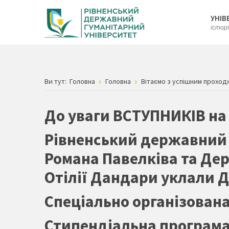
УНІВ
істор
Ви тут:
Головна
Головна
Вітаємо з успішним проход
До уваги ВСТУПНИКІВ на
Рівненський державний г
Романа Павелківа та Дер
Отілії Дандари уклали Д
Спеціально організована 
Стипендіальна програма