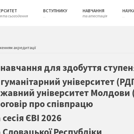
ЕРСИТЕТ
ВСТУПНИКУ
НАВЧАННЯ
НАУК
ія та сьогодення
...
та атестація
...
женням акредитації
 навчання для здобуття ступе
уманітарний університет (РДГУ)
жавний університет Молдови (
оговір про співпрацю
сесія ЄВІ 2026
 Словацької Республіки