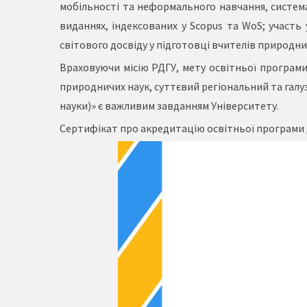
мобільності та неформального навчання, система
виданнях, індексованих у Scopus та WoS; участ
світового досвіду у підготовці вчителів природничих
Враховуючи місію РДГУ, мету освітньої програми
природничих наук, суттєвий регіональний та галу
науки)» є важливим завданням Університету.
Сертифікат про акредитацію освітньої програми д