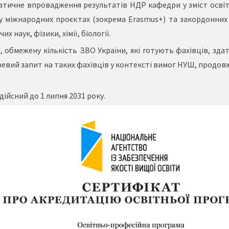
тичне впровадження результатів НДР кафедри у зміст освітні
ь у міжнародних проєктах (зокрема Erasmus+) та закордонних
 наук, фізики, хімії, біології.
, обмежену кількість ЗВО України, які готують фахівців, зда
зевий запит на таких фахівців у контексті вимог НУШ, продов
ійсний до 1 липня 2031 року.