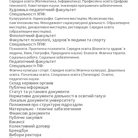
Середня освіта (Математика, Інформатика). Професійна освіта (Цифрові
технології). Комп’ютерні науки. Інженерія програмного забезпечення.
Художньо-педагогічний факультет
Спеціальності ХПФ:
Культурологія. Хореографія. Сценічне мистецтво. Музеєзнавство,
пам’яткознавство. Менеджмент соціокультурної діяльності. Образотворче
мистецтво, декоративне мистецтво, реставрація. Середня освіта
(образотворче мистецтво).
Філологічний факультет
Факультет психології, здоров’я людини та спорту
Спеціальності ППФ:
Психологія. Практична психологія. Середня освіта (Біологія та здоров`я
людини, Хімія, Географія, Природничі науки). Екологія. Фізична терапія.
Соціальна робота. Соціальне забезпечення.
Педагогічний факультет
Спеціальності ПФ:
Фізична культура і спорт. Середня освіта (Фізична культура). Дошкільна
освіта. Початкова освіта. Спеціальна освіта (Логопедія). Освітні,
педагогічні науки.
Склад керівних органів
Публічна інформація
Статут та установчі документи
Нормативні документи діяльності в освітній галузі
Локальні документи університету
Положення про структурні підрозділи
Матеріально - технічне забезпечення
Фінансові документи
Публічні закупівлі
Вакансії
Колективний договір
Брендбук
Вибори ректора