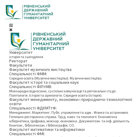
Університет
історія та сьогодення
Ректорат
Факультети
Факультет музичного мистецтва
Спеціальності ФММ:
Середня освіта (Музичне мистецтво). Музичне мистецтво.
Факультет історії та соціальних наук
Спеціальності ФІПтМВ:
Міжнародні відносини, суспільні комунікації та регіональні студії.
Політологія. Історія та археологія. Середня освіта (Історія).
Факультет менеджменту, економіки і природничо-технологічної
освіти
Спеціальності ФДКМТтФ:
Менеджмент. Маркетинг. Публ. управління та адм.. Фізика та астрономія.
Готельно-ресторанна справа. Труд. навч. та технології. Економічна
кібернетика, Цифрова, міжнар. економіка. Документозн. та інф. діяльність.
Книгозн., бібліотекозн. і бібліографія. СО.
Факультет математики та інформатики
Спеціальності ФМІ: