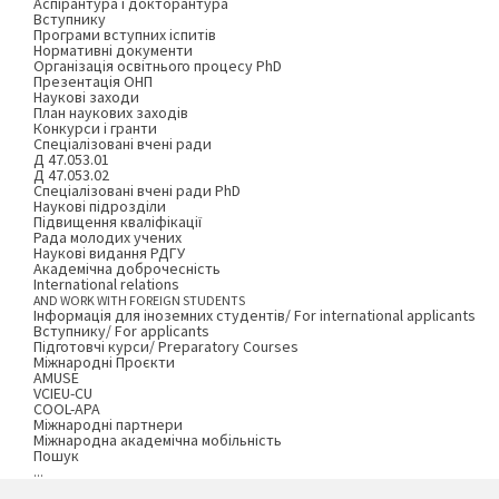
Аспірантура і докторантура
Вступнику
Програми вступних іспитів
Нормативні документи
Організація освітнього процесу PhD
Презентація ОНП
Наукові заходи
План наукових заходів
Конкурси і гранти
Спеціалізовані вчені ради
Д 47.053.01
Д 47.053.02
Спеціалізовані вчені ради PhD
Наукові підрозділи
Підвищення кваліфікації
Рада молодих учених
Наукові видання РДГУ
Академічна доброчесність
International relations
AND WORK WITH FOREIGN STUDENTS
Інформація для іноземних студентів/ For international applicants
Вступнику/ For applicants
Підготовчі курси/ Preparatory Courses
Міжнародні Проєкти
AMUSE
VCIEU-CU
COOL-APA
Міжнародні партнери
Міжнародна академічна мобільність
Пошук
...