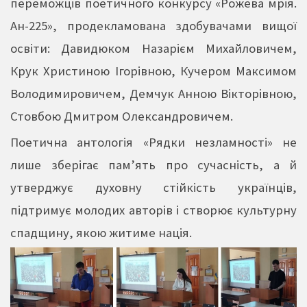
переможців поетичного конкурсу «Рожева мрія.
Ан-225», продекламована здобувачами вищої
освіти: Давидюком Назарієм Михайловичем,
Крук Христиною Ігорівною, Кучером Максимом
Володимировичем, Демчук Анною Вікторівною,
Стовбою Дмитром Олександровичем.
Поетична антологія «Рядки незламності» не
лише зберігає пам’ять про сучасність, а й
утверджує духовну стійкість українців,
підтримує молодих авторів і створює культурну
спадщину, якою житиме нація.