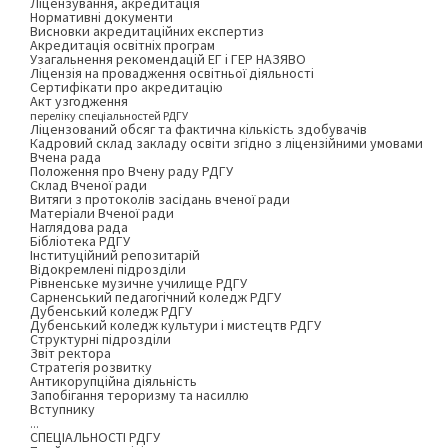
Ліцензування, акредитація
Нормативні документи
Висновки акредитаційних експертиз
Акредитація освітніх програм
Узагальнення рекомендацій ЕГ і ГЕР НАЗЯВО
Ліцензія на провадження освітньої діяльності
Сертифікати про акредитацію
Акт узгодження
переліку спеціальностей РДГУ
Ліцензований обсяг та фактична кількість здобувачів
Кадровий склад закладу освіти згідно з ліцензійними умовами
Вчена рада
Положення про Вчену раду РДГУ
Склад Вченої ради
Витяги з протоколів засідань вченої ради
Матеріали Вченої ради
Наглядова рада
Бібліотека РДГУ
Інституційний репозитарій
Відокремлені підрозділи
Рівненське музичне училище РДГУ
Сарненський педагогічний коледж РДГУ
Дубенський коледж РДГУ
Дубенський коледж культури і мистецтв РДГУ
Структурні підрозділи
Звіт ректора
Стратегія розвитку
Антикорупційна діяльність
Запобігання тероризму та насиллю
Вступнику
...
СПЕЦІАЛЬНОСТІ РДГУ