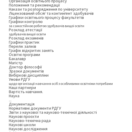
Організація освітнього процесу
Положення та рекомендації
Накази та розпорядження по університету
Ліцензований обсяг та контингент здобувачів
Графіки освітнього процесу факультетів
Графіки контролю
за самостійною роботою здобувачів вищої освіти
Розклад атестації
здобувачів вищої освіти
Розклад екзаменів
Графіки практик
Перелік заліків
Графік відкритих занять
Освітні програми
Бакалавр
Магістр
Доктор філософії
Зразки документів
Вибіркові дисципліни
Умови РДГУ
щодо організації навчання осіб з особливими освітніми потребами
Наші партнери
Вартість навчання.
Наука
...
Документація
Нормативні документи РДГУ
Звіти з наукової та науково-технічної діяльності
Наукові проєкти
Науково-технічна рада
Наукові школи
Наукові дослідження