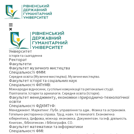
Університет
історія та сьогодення
Ректорат
Факультети
Факультет музичного мистецтва
Спеціальності ФММ:
Середня освіта (Музичне мистецтво). Музичне мистецтво.
Факультет історії та соціальних наук
Спеціальності ФІПтМВ:
Міжнародні відносини, суспільні комунікації та регіональні студії.
Політологія. Історія та археологія. Середня освіта (Історія).
Факультет менеджменту, економіки і природничо-технологічної
освіти
Спеціальності ФДКМТтФ:
Менеджмент. Маркетинг. Публ. управління та адм.. Фізика та астрономія.
Готельно-ресторанна справа. Труд. навч. та технології. Економічна
кібернетика, Цифрова, міжнар. економіка. Документозн. та інф. діяльність.
Книгозн., бібліотекозн. і бібліографія. СО.
Факультет математики та інформатики
Спеціальності ФМІ: