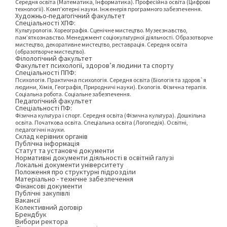
Середня освіта (Математика, Інформатика). Професійна освіта (Цифрові
технології). Комп’ютерні науки. Інженерія програмного забезпечення.
Художньо-педагогічний факультет
Спеціальності ХПФ:
Культурологія. Хореографія. Сценічне мистецтво. Музеєзнавство,
пам’яткознавство. Менеджмент соціокультурної діяльності. Образотворче
мистецтво, декоративне мистецтво, реставрація. Середня освіта
(образотворче мистецтво).
Філологічний факультет
Факультет психології, здоров’я людини та спорту
Спеціальності ППФ:
Психологія. Практична психологія. Середня освіта (Біологія та здоров`я
людини, Хімія, Географія, Природничі науки). Екологія. Фізична терапія.
Соціальна робота. Соціальне забезпечення.
Педагогічний факультет
Спеціальності ПФ:
Фізична культура і спорт. Середня освіта (Фізична культура). Дошкільна
освіта. Початкова освіта. Спеціальна освіта (Логопедія). Освітні,
педагогічні науки.
Склад керівних органів
Публічна інформація
Статут та установчі документи
Нормативні документи діяльності в освітній галузі
Локальні документи університету
Положення про структурні підрозділи
Матеріально - технічне забезпечення
Фінансові документи
Публічні закупівлі
Вакансії
Колективний договір
Брендбук
Вибори ректора