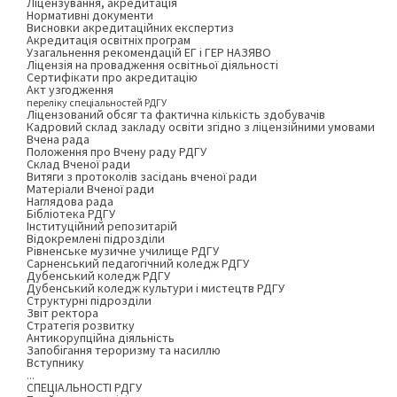
Ліцензування, акредитація
Нормативні документи
Висновки акредитаційних експертиз
Акредитація освітніх програм
Узагальнення рекомендацій ЕГ і ГЕР НАЗЯВО
Ліцензія на провадження освітньої діяльності
Сертифікати про акредитацію
Акт узгодження
переліку спеціальностей РДГУ
Ліцензований обсяг та фактична кількість здобувачів
Кадровий склад закладу освіти згідно з ліцензійними умовами
Вчена рада
Положення про Вчену раду РДГУ
Склад Вченої ради
Витяги з протоколів засідань вченої ради
Матеріали Вченої ради
Наглядова рада
Бібліотека РДГУ
Інституційний репозитарій
Відокремлені підрозділи
Рівненське музичне училище РДГУ
Сарненський педагогічний коледж РДГУ
Дубенський коледж РДГУ
Дубенський коледж культури і мистецтв РДГУ
Структурні підрозділи
Звіт ректора
Стратегія розвитку
Антикорупційна діяльність
Запобігання тероризму та насиллю
Вступнику
...
СПЕЦІАЛЬНОСТІ РДГУ