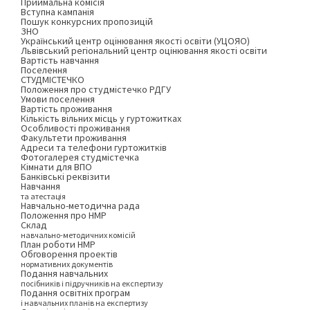
Приймальна комісія
Вступна кампанія
Пошук конкурсних пропозицій
ЗНО
Український центр оцінювання якості освіти (УЦОЯО)
Львівський регіональний центр оцінювання якості освіти
Вартість навчання
Поселення
СТУДМІСТЕЧКО
Положення про студмістечко РДГУ
Умови поселення
Вартість проживання
Кількість вільних місць у гуртожитках
Особливості проживання
Факультети проживання
Адреси та телефони гуртожитків
Фотогалерея студмістечка
Кімнати для ВПО
Банківські реквізити
Навчання
та атестація
Навчально-методична рада
Положення про НМР
Склад
навчально-методичних комісій
План роботи НМР
Обговорення проектів
нормативних документів
Подання навчальних
посібників і підручників на експертизу
Подання освітніх програм
і навчальних планів на експертизу