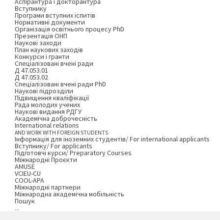
Аспірантура і докторантура
Вступнику
Програми вступних іспитів
Нормативні документи
Організація освітнього процесу PhD
Презентація ОНП
Наукові заходи
План наукових заходів
Конкурси і гранти
Спеціалізовані вчені ради
Д 47.053.01
Д 47.053.02
Спеціалізовані вчені ради PhD
Наукові підрозділи
Підвищення кваліфікації
Рада молодих учених
Наукові видання РДГУ
Академічна доброчесність
International relations
AND WORK WITH FOREIGN STUDENTS
Інформація для іноземних студентів/ For international applicants
Вступнику/ For applicants
Підготовчі курси/ Preparatory Courses
Міжнародні Проєкти
AMUSE
VCIEU-CU
COOL-APA
Міжнародні партнери
Міжнародна академічна мобільність
Пошук
...