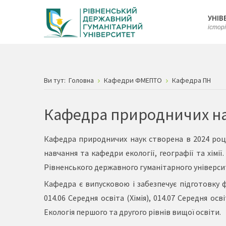
УНІВ
істор
Ви тут:
Головна
Кафедри ФМЕПТО
Кафедра ПН
Кафедра природничих н
Кафедра природничих наук створена в 2024 роц
навчання та кафедри екології, географії та хімі
Рівненського державного гуманітарного універси
Кафедра є випусковою і забезпечує підготовку ф
014.06 Середня освіта (Хімія), 014.07 Середня осв
Екологія першого та другого рівнів вищої освіти.