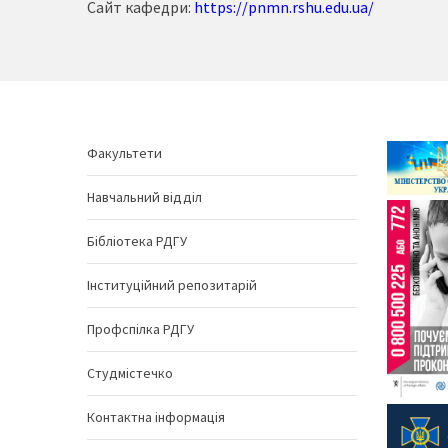
Сайт кафедри:
https://pnmn.rshu.edu.ua/
Факультети
Навчальний відділ
Бібліотека РДГУ
Інституційний репозитарій
Профспілка РДГУ
Студмістечко
Контактна інформація