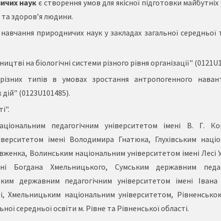
ичих наук
є створення умов для якісної підготовки майбутніх
ї та здоров’я людини.
 навчання природничих наук у закладах загальної середньої 
цтві на біологічні системи різного рівня організації" (0121U1
 різних типів в умовах зростання антропогенного наван
 дій" (0123U101485).
і".
ціональним педагогічним університетом імені В. Г. Ко
іверситетом імені Володимира Гнатюка, Глухівським наці
вженка, Волинським національним університетом імені Лесі У
ені Богдана Хмельницького, Сумським державним педаг
ьким державним педагогічним університетом імені Івана
ві, Хмельницьким національним університетом, Рівненськ
ьної середньої освіти м. Рівне та Рівненської області.