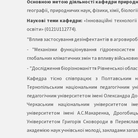
Основною метою діяльності кафедри природн
географії, природничих наук, фізики, хімії, біологі
Наукові теми кафедри:
«Інноваційні технології
освіти» (0121U112774).
"Вплив застосування дезінфектантів в агровиробни
- "Механізми функціонування гідроекосистем
глобальних кліматичних змін та впливу військових
- "Дослідження біорізноманіття Рівненської област
Кафедра тісно співпрацює з Полтавським на
Тернопільським національним педагогічним ун
педагогічним університетом імені Олександра До
Черкаським національним університетом ім
університетом імені А.С.Макаренка, Дрогобиц
Університетом Григорія Сковороди в Переясла
академією наук учнівської молоді, закладами загал