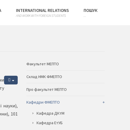
А
INTERNATIONAL RELATIONS
ПОШУК
AND WORK WITH FOREIGN STUDENTS
...
Факультет МЕПТО
Склад НМК ФМЕПТО
ми
ту
Про факультет МЕПТО
Кафедри ФМЕПТО
 науки),
Кафедра ДКтМ
ини), 101
Кафедра ЕтУБ