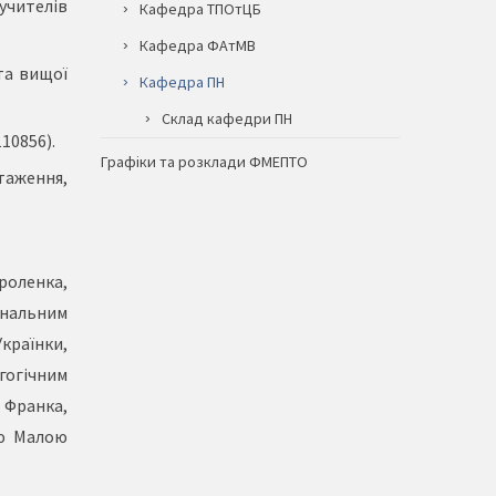
 учителів
Кафедра ТПОтЦБ
Кафедра ФАтМВ
та вищої
Кафедра ПН
Склад кафедри ПН
10856).
Графіки та розклади ФМЕПТО
таження,
роленка,
ональним
країнки,
огічним
 Франка,
ою Малою