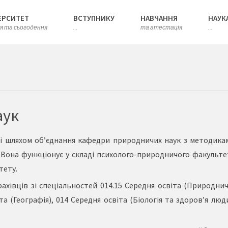
ЕРСИТЕТ
ВСТУПНИКУ
НАВЧАННЯ
НАУК
ія та сьогодення
...
та атестація
...
аук
і шляхом об’єднання кафедри природничих наук з методика
ї. Вона функціонує у складі психолого-природничого факульте
тету.
ахівців зі спеціальностей 014.15 Середня освіта (Природничі
іта (Географія), 014 Середня освіта (Біологія та здоров’я люд