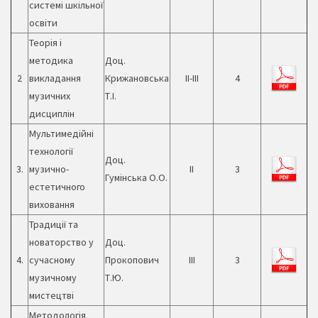
системі шкільної
освіти
Теорія і
методика
Доц.
2
викладання
Крижановська
ІІ-ІІІ
4
музичних
Т.І.
дисциплін
Мультимедійні
технології
Доц.
3.
музично-
ІІ
3
Гумінська О.О.
естетичного
виховання
Традиції та
новаторство у
Доц.
4.
сучасному
Прокопович
ІІІ
3
музичному
Т.Ю.
мистецтві
Методологія