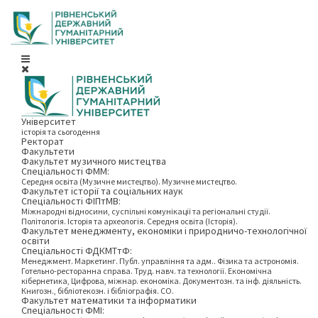
Університет
історія та сьогодення
Ректорат
Факультети
Факультет музичного мистецтва
Спеціальності ФММ:
Середня освіта (Музичне мистецтво). Музичне мистецтво.
Факультет історії та соціальних наук
Спеціальності ФІПтМВ:
Міжнародні відносини, суспільні комунікації та регіональні студії.
Політологія. Історія та археологія. Середня освіта (Історія).
Факультет менеджменту, економіки і природничо-технологічної
освіти
Спеціальності ФДКМТтФ:
Менеджмент. Маркетинг. Публ. управління та адм.. Фізика та астрономія.
Готельно-ресторанна справа. Труд. навч. та технології. Економічна
кібернетика, Цифрова, міжнар. економіка. Документозн. та інф. діяльність.
Книгозн., бібліотекозн. і бібліографія. СО.
Факультет математики та інформатики
Спеціальності ФМІ: