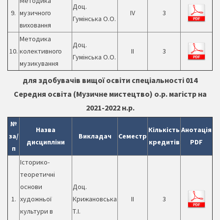
Методика
Доц.
9.
музичного
ІV
3
Гумінська О.О.
виховання
Методика
Доц.
10.
колективного
ІІ
3
Гумінська О.О.
музикування
для здобувачів вищої освіти спеціальності 014
Середня освіта (Музичне мистецтво) о.р. магістр на
2021-2022 н.р.
№
Назва
Кількість
Анотація
за/
Викладач
Семестр
дисципліни
кредитів
PDF
п
Історико-
теоретичні
основи
Доц.
1.
художньої
Крижановська
ІІ
3
культури в
Т.І.