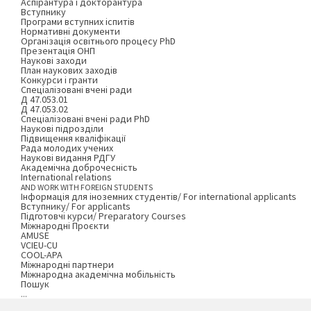
Аспірантура і докторантура
Вступнику
Програми вступних іспитів
Нормативні документи
Організація освітнього процесу PhD
Презентація ОНП
Наукові заходи
План наукових заходів
Конкурси і гранти
Спеціалізовані вчені ради
Д 47.053.01
Д 47.053.02
Спеціалізовані вчені ради PhD
Наукові підрозділи
Підвищення кваліфікації
Рада молодих учених
Наукові видання РДГУ
Академічна доброчесність
International relations
AND WORK WITH FOREIGN STUDENTS
Інформація для іноземних студентів/ For international applicants
Вступнику/ For applicants
Підготовчі курси/ Preparatory Courses
Міжнародні Проєкти
AMUSE
VCIEU-CU
COOL-APA
Міжнародні партнери
Міжнародна академічна мобільність
Пошук
...