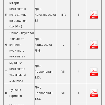
Історія
мистецтв з
Доц.
5.
методикою
Крижановська
ІІІ-ІV
6
викладання
Т.І.
(1р.10 м.)
Основи наукової
діяльності
Доц.
6.
вчителя
Радковська
V
4
музичного
Л.М.
мистецтва
Музичне
Доц.
мистецтво
7.
Прокопович
VIII
4
української
Т.Ю.
діаспори
Доц.
Сучасна
8.
Прокопович
VIII
4
гармонія
Т.Ю.