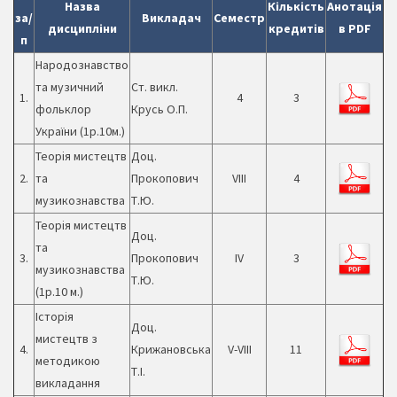
Назва
Кількість
Анотація
за/
Викладач
Семестр
дисципліни
кредитів
в PDF
п
Народознавство
та музичний
Ст. викл.
1.
4
3
фольклор
Крусь О.П.
України (1р.10м.)
Теорія мистецтв
Доц.
2.
та
Прокопович
VIII
4
музикознавства
Т.Ю.
Теорія мистецтв
Доц.
та
3.
Прокопович
ІV
3
музикознавства
Т.Ю.
(1р.10 м.)
Історія
Доц.
мистецтв з
4.
Крижановська
V-VIII
11
методикою
Т.І.
викладання