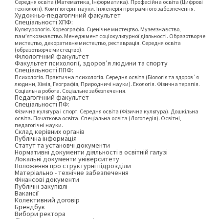
Середня освіта (Математика, Інформатика). Професійна освіта (Цифрові
технології). Комп’ютерні науки. Інженерія програмного забезпечення.
Художньо-педагогічний факультет
Спеціальності ХПФ:
Культурологія. Хореографія. Сценічне мистецтво. Музеєзнавство,
пам’яткознавство. Менеджмент соціокультурної діяльності. Образотворче
мистецтво, декоративне мистецтво, реставрація. Середня освіта
(образотворче мистецтво).
Філологічний факультет
Факультет психології, здоров’я людини та спорту
Спеціальності ППФ:
Психологія. Практична психологія. Середня освіта (Біологія та здоров`я
людини, Хімія, Географія, Природничі науки). Екологія. Фізична терапія.
Соціальна робота. Соціальне забезпечення.
Педагогічний факультет
Спеціальності ПФ:
Фізична культура і спорт. Середня освіта (Фізична культура). Дошкільна
освіта. Початкова освіта. Спеціальна освіта (Логопедія). Освітні,
педагогічні науки.
Склад керівних органів
Публічна інформація
Статут та установчі документи
Нормативні документи діяльності в освітній галузі
Локальні документи університету
Положення про структурні підрозділи
Матеріально - технічне забезпечення
Фінансові документи
Публічні закупівлі
Вакансії
Колективний договір
Брендбук
Вибори ректора