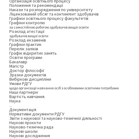
Організація освітнього процесу
Положення та рекомендації
Накази та розпорядження по університету
Ліцензований обсяг та контингент здобувачів
Графіки освітнього процесу факультетів
Графіки контролю
за самостійною роботою здобувачів вищої освіти
Розклад атестації
здобувачів вищої освіти
Розклад екзаменів
Графіки практик
Перелік заліків
Графік відкритих занять
Освітні програми
Бакалавр
Магістр
Доктор філософії
Зразки документів
Вибіркові дисципліни
Умови РДГУ
щодо організації навчання осіб з особливими освітніми потребами
Наші партнери
Вартість навчання.
Наука
...
Документація
Нормативні документи РДГУ
Звіти з наукової та науково-технічної діяльності
Наукові проєкти
Науково-технічна рада
Наукові школи
Наукові дослідження