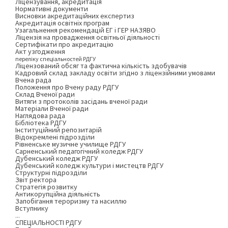
Ліцензування, акредитація
Нормативні документи
Висновки акредитаційних експертиз
Акредитація освітніх програм
Узагальнення рекомендацій ЕГ і ГЕР НАЗЯВО
Ліцензія на провадження освітньої діяльності
Сертифікати про акредитацію
Акт узгодження
переліку спеціальностей РДГУ
Ліцензований обсяг та фактична кількість здобувачів
Кадровий склад закладу освіти згідно з ліцензійними умовами
Вчена рада
Положення про Вчену раду РДГУ
Склад Вченої ради
Витяги з протоколів засідань вченої ради
Матеріали Вченої ради
Наглядова рада
Бібліотека РДГУ
Інституційний репозитарій
Відокремлені підрозділи
Рівненське музичне училище РДГУ
Сарненський педагогічний коледж РДГУ
Дубенський коледж РДГУ
Дубенський коледж культури і мистецтв РДГУ
Структурні підрозділи
Звіт ректора
Стратегія розвитку
Антикорупційна діяльність
Запобігання тероризму та насиллю
Вступнику
...
СПЕЦІАЛЬНОСТІ РДГУ