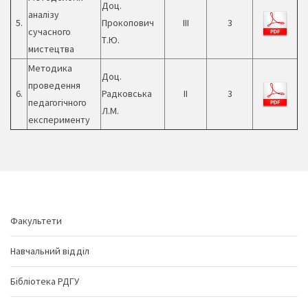
Доц.
аналізу
5.
Прокопович
ІІІ
3
сучасного
Т.Ю.
мистецтва
Методика
Доц.
проведення
6.
Радковська
ІІ
3
педагогічного
Л.М.
експерименту
Факультети
Навчальний відділ
Бібліотека РДГУ