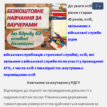
До уваги осіб
віком старше
45 років; осіб,
звільнених з
військової служби
(крім
військовослужбовців строкової служби); осіб, які
звільнені з військової служби після участі у проведенні
АТО, з числа осіб з інвалідністю; внутрішньо
переміщених осіб
Навчання за ваучером у РДГУ
Відповідно до ліцензії на провадження діяльності з
надання освітніх послуг Рівненським державним
гуманітарним університетом здійснюється навчання за