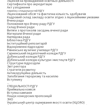
Ліцензія на провадження освітньої діяльності
Сертифікати про акредитацію
Акт узгодження
переліку спеціальностей РДГУ
Ліцензований обсяг та фактична кількість здобувачів
Кадровий склад закладу освіти згідно з ліцензійними умовами
Вчена рада
Положення про Вчену раду РДГУ
Склад Вченої ради
Витяги з протоколів засідань вченої ради
Матеріали Вченої ради
Наглядова рада
Бібліотека РДГУ
Інституційний репозитарій
Відокремлені підрозділи
Рівненське музичне училище РДГУ
Сарненський педагогічний коледж РДГУ
Дубенський коледж РДГУ
Дубенський коледж культури і мистецтв РДГУ
Структурні підрозділи
Звіт ректора
Стратегія розвитку
Антикорупційна діяльність
Запобігання тероризму та насиллю
Вступнику
...
СПЕЦІАЛЬНОСТІ РДГУ
Приймальна комісія
Вступна кампанія
Пошук конкурсних пропозицій
ЗНО
Український центр оцінювання якості освіти (УЦОЯО)