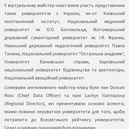
У віртуальному майстер-класі взяли участь представники
таких університетів з України, як-от: Київський
політехнічний інститут, Національний медичний
університет ім. О.О. Богомольця, Житомирський
державний гуманітарний університет ім. І.Я. Франка,
Уманський державний педагогічний університет Павла
Тичини, Національний університет "Острозька академія",
Університет банківської справи, Харківський
національний університет будівництва та архітектури,
Національний авіаційний університет.
Спікерами англомовного майстер-класу були пан Duncan
Ross (Chief Data Officer) та пані Lachyn Italmazova
(Regional Director), які презентували основні аспекти,
якими повинні керуватися університети для того, щоби
потрапити до Всесвітнього рейтингу університетів.
Серед основних показників було відзначено: