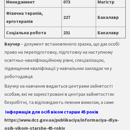
Менеджмент
073
Магістр
Фізична терапія,
227
Бакалавр
ерготерапія
Соціальна робота
231
Бакалавр
Ваучер
– документ встановленого зразка, що дає особі
право на перепідготовку, підготовку на наступному
освітньо-кваліфікаційному рівні, спеціалізацію,
підвищення кваліфікації у навчальних закладах чи у
роботодавця.
Ваучер на навчання видається центрами зайнятості
особам, які не зареєстровані в центрах зайнятості як
безробітні, та відповідають певним вимогам, а саме:
Інформація для осіб віком старше 45 років
https://www.dcz.gov.ua/publikaciya/informaciya-dlya-
osib-vikom-starshe-45-rokiv