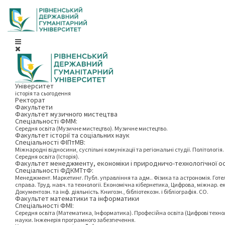
Університет
історія та сьогодення
Ректорат
Факультети
Факультет музичного мистецтва
Спеціальності ФММ:
Середня освіта (Музичне мистецтво). Музичне мистецтво.
Факультет історії та соціальних наук
Спеціальності ФІПтМВ:
Міжнародні відносини, суспільні комунікації та регіональні студії. Політологія. 
Середня освіта (Історія).
Факультет менеджменту, економіки і природничо-технологічної о
Спеціальності ФДКМТтФ:
Менеджмент. Маркетинг. Публ. управління та адм.. Фізика та астрономія. Гот
справа. Труд. навч. та технології. Економічна кібернетика, Цифрова, міжнар. е
Документозн. та інф. діяльність. Книгозн., бібліотекозн. і бібліографія. СО.
Факультет математики та інформатики
Спеціальності ФМІ:
Середня освіта (Математика, Інформатика). Професійна освіта (Цифрові технол
науки. Інженерія програмного забезпечення.