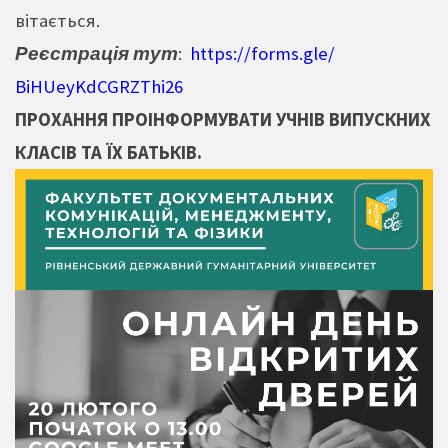
вітається.
Реєстрація тут
:
https://forms.gle/
BiHUeyKdCGRZThi26
ПРОХАННЯ
ПРО
ІНФОРМ
УВАТИ
УЧНІВ ВИПУСКНИХ
КЛАСІВ ТА
Ї
Х БАТЬКІВ.