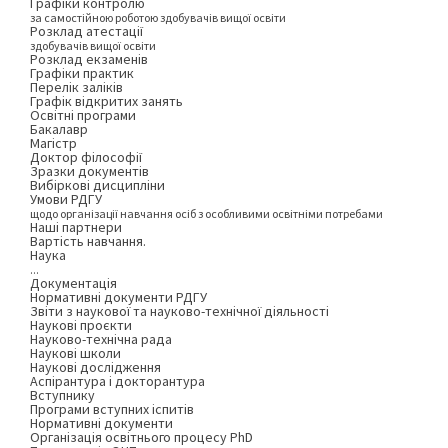
Графіки контролю
за самостійною роботою здобувачів вищої освіти
Розклад атестації
здобувачів вищої освіти
Розклад екзаменів
Графіки практик
Перелік заліків
Графік відкритих занять
Освітні програми
Бакалавр
Магістр
Доктор філософії
Зразки документів
Вибіркові дисципліни
Умови РДГУ
щодо організації навчання осіб з особливими освітніми потребами
Наші партнери
Вартість навчання.
Наука
...
Документація
Нормативні документи РДГУ
Звіти з наукової та науково-технічної діяльності
Наукові проєкти
Науково-технічна рада
Наукові школи
Наукові дослідження
Аспірантура і докторантура
Вступнику
Програми вступних іспитів
Нормативні документи
Організація освітнього процесу PhD