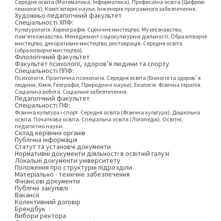
Середня освіта (Математика, Інформатика). Професійна освіта (Цифрові
технології). Комп’ютерні науки. Інженерія програмного забезпечення.
Художньо-педагогічний факультет
Спеціальності ХПФ:
Культурологія. Хореографія. Сценічне мистецтво. Музеєзнавство,
пам’яткознавство. Менеджмент соціокультурної діяльності. Образотворче
мистецтво, декоративне мистецтво, реставрація. Середня освіта
(образотворче мистецтво).
Філологічний факультет
Факультет психології, здоров’я людини та спорту
Спеціальності ППФ:
Психологія. Практична психологія. Середня освіта (Біологія та здоров`я
людини, Хімія, Географія, Природничі науки). Екологія. Фізична терапія.
Соціальна робота. Соціальне забезпечення.
Педагогічний факультет
Спеціальності ПФ:
Фізична культура і спорт. Середня освіта (Фізична культура). Дошкільна
освіта. Початкова освіта. Спеціальна освіта (Логопедія). Освітні,
педагогічні науки.
Склад керівних органів
Публічна інформація
Статут та установчі документи
Нормативні документи діяльності в освітній галузі
Локальні документи університету
Положення про структурні підрозділи
Матеріально - технічне забезпечення
Фінансові документи
Публічні закупівлі
Вакансії
Колективний договір
Брендбук
Вибори ректора