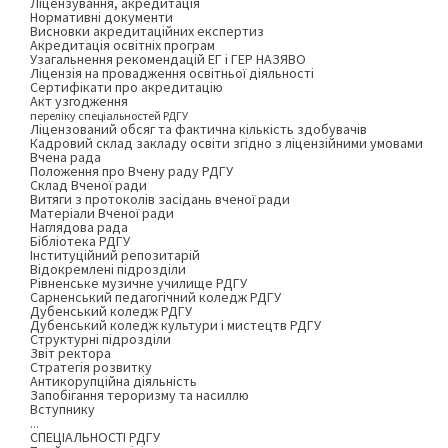
Ліцензування, акредитація
Нормативні документи
Висновки акредитаційних експертиз
Акредитація освітніх програм
Узагальнення рекомендацій ЕГ і ГЕР НАЗЯВО
Ліцензія на провадження освітньої діяльності
Сертифікати про акредитацію
Акт узгодження
переліку спеціальностей РДГУ
Ліцензований обсяг та фактична кількість здобувачів
Кадровий склад закладу освіти згідно з ліцензійними умовами
Вчена рада
Положення про Вчену раду РДГУ
Склад Вченої ради
Витяги з протоколів засідань вченої ради
Матеріали Вченої ради
Наглядова рада
Бібліотека РДГУ
Інституційний репозитарій
Відокремлені підрозділи
Рівненське музичне училище РДГУ
Сарненський педагогічний коледж РДГУ
Дубенський коледж РДГУ
Дубенський коледж культури і мистецтв РДГУ
Структурні підрозділи
Звіт ректора
Стратегія розвитку
Антикорупційна діяльність
Запобігання тероризму та насиллю
Вступнику
...
СПЕЦІАЛЬНОСТІ РДГУ