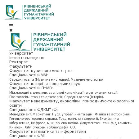
Університет
історія та сьогодення
Ректорат
Факультети
Факультет музичного мистецтва
Спеціальності ФММ:
Середня освіта (Музичне мистецтво). Музичне мистецтво.
Факультет історії та соціальних наук
Спеціальності ФІПтМВ:
Міжнародні відносини, суспільні комунікації та регіональні студії.
Політологія. Історія та археологія. Середня освіта (Історія).
Факультет менеджменту, економіки і природничо-технологічної
освіти
Спеціальності ФДКМТтФ:
Менеджмент. Маркетинг. Публ. управління та адм.. Фізика та астрономія.
Готельно-ресторанна справа. Труд. навч. та технології. Економічна
кібернетика, Цифрова, міжнар. економіка. Документозн. та інф. діяльність.
Книгозн., бібліотекозн. і бібліографія. СО.
Факультет математики та інформатики
Спеціальності ФМІ: