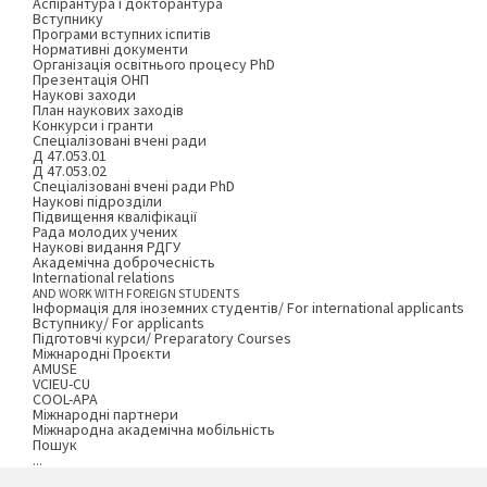
Аспірантура і докторантура
Вступнику
Програми вступних іспитів
Нормативні документи
Організація освітнього процесу PhD
Презентація ОНП
Наукові заходи
План наукових заходів
Конкурси і гранти
Спеціалізовані вчені ради
Д 47.053.01
Д 47.053.02
Спеціалізовані вчені ради PhD
Наукові підрозділи
Підвищення кваліфікації
Рада молодих учених
Наукові видання РДГУ
Академічна доброчесність
International relations
AND WORK WITH FOREIGN STUDENTS
Інформація для іноземних студентів/ For international applicants
Вступнику/ For applicants
Підготовчі курси/ Preparatory Courses
Міжнародні Проєкти
AMUSE
VCIEU-CU
COOL-APA
Міжнародні партнери
Міжнародна академічна мобільність
Пошук
...