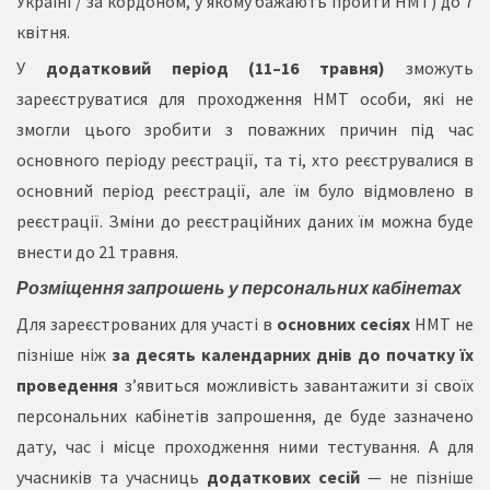
Україні / за кордоном, у якому бажають пройти НМТ) до 7
квітня.
У
додатковий період
(11–16 травня)
зможуть
зареєструватися для проходження НМТ особи, які не
змогли цього зробити з поважних причин під час
основного періоду реєстрації, та ті, хто реєструвалися в
основний період реєстрації, але їм було відмовлено в
реєстрації. Зміни до реєстраційних даних їм можна буде
внести до 21 травня.
Розміщення запрошень у персональних кабінетах
Для зареєстрованих для участі в
основних сесіях
НМТ не
пізніше ніж
за десять календарних днів до початку їх
проведення
з’явиться можливість завантажити зі своїх
персональних кабінетів запрошення, де буде зазначено
дату, час і місце проходження ними тестування. А для
учасників та учасниць
додаткових сесій
— не пізніше