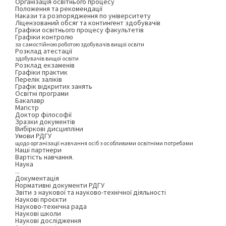
Організація освітнього процесу
Положення та рекомендації
Накази та розпорядження по університету
Ліцензований обсяг та контингент здобувачів
Графіки освітнього процесу факультетів
Графіки контролю
за самостійною роботою здобувачів вищої освіти
Розклад атестації
здобувачів вищої освіти
Розклад екзаменів
Графіки практик
Перелік заліків
Графік відкритих занять
Освітні програми
Бакалавр
Магістр
Доктор філософії
Зразки документів
Вибіркові дисципліни
Умови РДГУ
щодо організації навчання осіб з особливими освітніми потребами
Наші партнери
Вартість навчання.
Наука
...
Документація
Нормативні документи РДГУ
Звіти з наукової та науково-технічної діяльності
Наукові проєкти
Науково-технічна рада
Наукові школи
Наукові дослідження