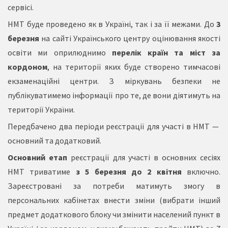
сервісі.
НМТ буде проведено як в Україні, так і за її межами. До
3
березня
на сайті Українського центру оцінювання якості
освіти ми оприлюднимо
перелік країн та міст за
кордоном
, на території яких буде створено тимчасові
екзаменаційні центри. З міркувань безпеки не
публікуватимемо інформації про те, де вони діятимуть на
території України.
Передбачено два періоди реєстрації для участі в НМТ —
основний та додатковий.
Основний етап
реєстрації для участі в основних сесіях
НМТ триватиме
з 5 березня до 2 квітня
включно.
Зареєстровані за потреби матимуть змогу в
персональних кабінетах внести зміни (вибрати інший
предмет додаткового блоку чи змінити населений пункт в