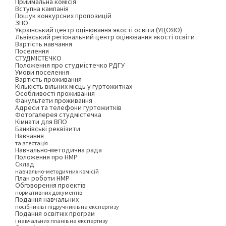
Приймальна комісія
Вступна кампанія
Пошук конкурсних пропозицій
ЗНО
Український центр оцінювання якості освіти (УЦОЯО)
Львівський регіональний центр оцінювання якості освіти
Вартість навчання
Поселення
СТУДМІСТЕЧКО
Положення про студмістечко РДГУ
Умови поселення
Вартість проживання
Кількість вільних місць у гуртожитках
Особливості проживання
Факультети проживання
Адреси та телефони гуртожитків
Фотогалерея студмістечка
Кімнати для ВПО
Банківські реквізити
Навчання
та атестація
Навчально-методична рада
Положення про НМР
Склад
навчально-методичних комісій
План роботи НМР
Обговорення проектів
нормативних документів
Подання навчальних
посібників і підручників на експертизу
Подання освітніх програм
і навчальних планів на експертизу