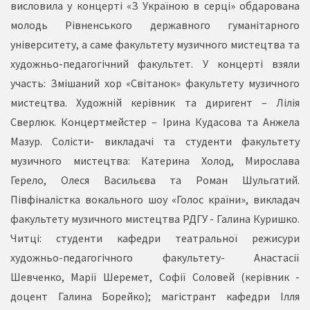
висловила у концерті «З Україною в серці» обдарована
молодь Рівненського державного гуманітарного
університету, а саме факультету музичного мистецтва та
художньо-педагогічний факультет. У концерті взяли
участь: Змішаний хор «Світанок» факультету музичного
мистецтва. Художній керівник та диригент – Лілія
Сверлюк. Концертмейстер – Ірина Кудасова та Анжела
Мазур. Солісти- викладачі та студенти факультету
музичного мистецтва: Катерина Холод, Мирослава
Герело, Олеся Васильєва та Роман Шульгатий.
Півфіналістка вокального шоу «Голос країни», викладач
факультету музичного мистецтва РДГУ - Галина Куришко.
Читці: студенти кафедри театральної режисури
художньо-педагогічного факультету- Анастасії
Шевченко, Марії Шеремет, Софії Соловей (керівник -
доцент Галина Борейко); магістрант кафедри Ілля