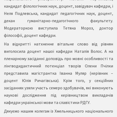
кандидат філологічних наук, доцент, завідувач кафедри, і
Неля Подлевська, кандидат педагогічних наук, доцент,
декан гуманітарно-педагогічного факультету.
Модераторкою виступила Тетяна Мороз, доктор
філософії, доцент кафедри.
На відкритті натхненне вітальне слово від рівнян
виголосила доцент нашої кафедри Наталія Волос. А на
пленарному засіданні доповідь про мовні особливості та
лінгводидактичний потенціал творів Олени Пчілки
представила магістрантка Іванна Муляр (керівник –
доцент Юлія Ричагівська). Крім того, у секційних
засіданнях узяли участь семеро здобувачів, які виконують
наукові дослідження під керівництвом викладачів
кафедри української мови та славістики РДГУ.
Дякуємо нашим колегам із Хмельницького національного