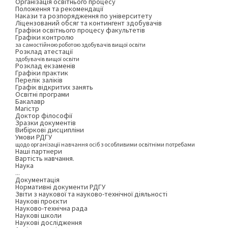
Організація освітнього процесу
Положення та рекомендації
Накази та розпорядження по університету
Ліцензований обсяг та контингент здобувачів
Графіки освітнього процесу факультетів
Графіки контролю
за самостійною роботою здобувачів вищої освіти
Розклад атестації
здобувачів вищої освіти
Розклад екзаменів
Графіки практик
Перелік заліків
Графік відкритих занять
Освітні програми
Бакалавр
Магістр
Доктор філософії
Зразки документів
Вибіркові дисципліни
Умови РДГУ
щодо організації навчання осіб з особливими освітніми потребами
Наші партнери
Вартість навчання.
Наука
...
Документація
Нормативні документи РДГУ
Звіти з наукової та науково-технічної діяльності
Наукові проєкти
Науково-технічна рада
Наукові школи
Наукові дослідження