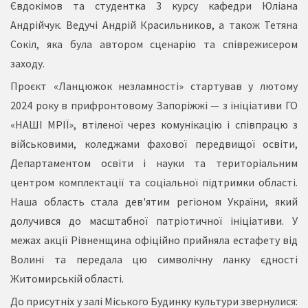
Євдокімов та студентка 3 курсу кафедри Юліана
Андрійчук. Ведучі Андрій Красильников, а також Тетяна
Сокіл, яка була автором сценарію та співрежисером
заходу.
Проєкт «Ланцюжок незламності» стартував у лютому
2024 року в прифронтовому Запоріжжі — з ініціативи ГО
«НАШІ МРІЇ», втіленої через комунікацію і співпрацю з
військовими, коледжами фахової передвищої освіти,
Департаментом освіти і науки та територіальним
центром комплектації та соціальної підтримки області.
Наша область стала дев'ятим регіоном України, який
долучився до масштабної патріотичної ініціативи. У
межах акції Рівненщина офіційно прийняла естафету від
Волині та передала цю символічну ланку єдності
Житомирській області.
До присутніх у залі Міського Будинку культури звернулися: