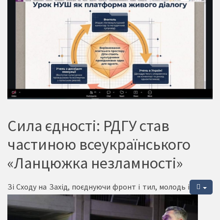
Сила єдності: РДГУ став
частиною всеукраїнського
«Ланцюжка незламності»
Зі Сходу на Захід, поєднуючи фронт і тил, молодь і