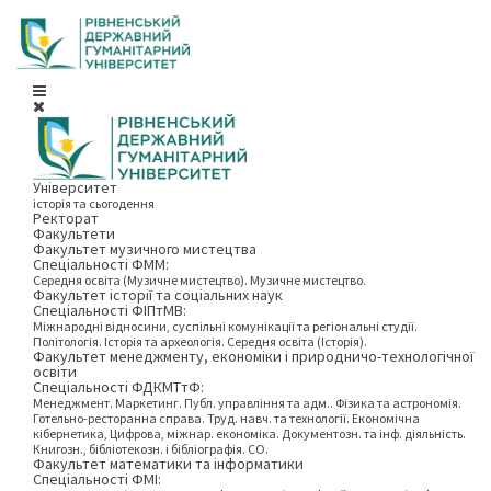
Університет
історія та сьогодення
Ректорат
Факультети
Факультет музичного мистецтва
Спеціальності ФММ:
Середня освіта (Музичне мистецтво). Музичне мистецтво.
Факультет історії та соціальних наук
Спеціальності ФІПтМВ:
Міжнародні відносини, суспільні комунікації та регіональні студії.
Політологія. Історія та археологія. Середня освіта (Історія).
Факультет менеджменту, економіки і природничо-технологічної
освіти
Спеціальності ФДКМТтФ:
Менеджмент. Маркетинг. Публ. управління та адм.. Фізика та астрономія.
Готельно-ресторанна справа. Труд. навч. та технології. Економічна
кібернетика, Цифрова, міжнар. економіка. Документозн. та інф. діяльність.
Книгозн., бібліотекозн. і бібліографія. СО.
Факультет математики та інформатики
Спеціальності ФМІ: