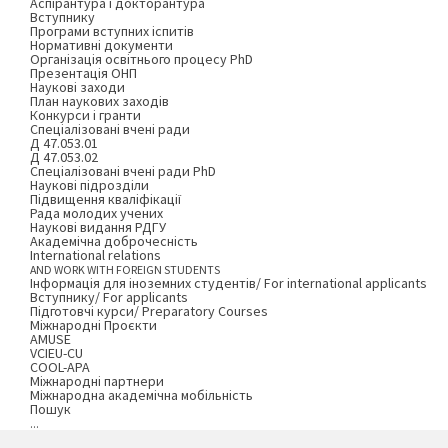
Аспірантура і докторантура
Вступнику
Програми вступних іспитів
Нормативні документи
Організація освітнього процесу PhD
Презентація ОНП
Наукові заходи
План наукових заходів
Конкурси і гранти
Спеціалізовані вчені ради
Д 47.053.01
Д 47.053.02
Спеціалізовані вчені ради PhD
Наукові підрозділи
Підвищення кваліфікації
Рада молодих учених
Наукові видання РДГУ
Академічна доброчесність
International relations
AND WORK WITH FOREIGN STUDENTS
Інформація для іноземних студентів/ For international applicants
Вступнику/ For applicants
Підготовчі курси/ Preparatory Courses
Міжнародні Проєкти
AMUSE
VCIEU-CU
COOL-APA
Міжнародні партнери
Міжнародна академічна мобільність
Пошук
...