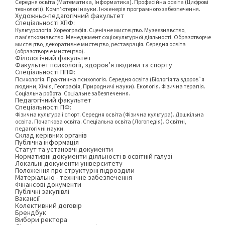
Середня освіта (Математика, Інформатика). Професійна освіта (Цифрові
технології). Комп’ютерні науки. Інженерія програмного забезпечення.
Художньо-педагогічний факультет
Спеціальності ХПФ:
Культурологія. Хореографія. Сценічне мистецтво. Музеєзнавство,
пам’яткознавство. Менеджмент соціокультурної діяльності. Образотворче
мистецтво, декоративне мистецтво, реставрація. Середня освіта
(образотворче мистецтво).
Філологічний факультет
Факультет психології, здоров’я людини та спорту
Спеціальності ППФ:
Психологія. Практична психологія. Середня освіта (Біологія та здоров`я
людини, Хімія, Географія, Природничі науки). Екологія. Фізична терапія.
Соціальна робота. Соціальне забезпечення.
Педагогічний факультет
Спеціальності ПФ:
Фізична культура і спорт. Середня освіта (Фізична культура). Дошкільна
освіта. Початкова освіта. Спеціальна освіта (Логопедія). Освітні,
педагогічні науки.
Склад керівних органів
Публічна інформація
Статут та установчі документи
Нормативні документи діяльності в освітній галузі
Локальні документи університету
Положення про структурні підрозділи
Матеріально - технічне забезпечення
Фінансові документи
Публічні закупівлі
Вакансії
Колективний договір
Брендбук
Вибори ректора