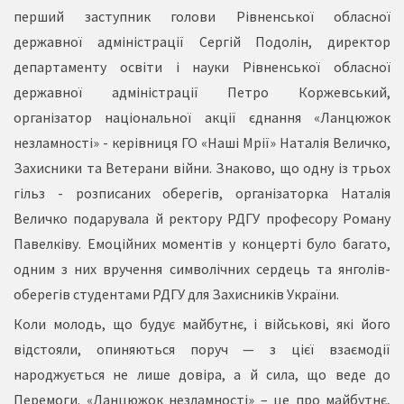
перший заступник голови Рівненської обласної
державної адміністрації Сергій Подолін, директор
департаменту освіти і науки Рівненської обласної
державної адміністрації Петро Коржевський,
організатор національної акції єднання «Ланцюжок
незламності» - керівниця ГО «Наші Мрії» Наталія Величко,
Захисники та Ветерани війни. Знаково, що одну із трьох
гільз - розписаних оберегів, організаторка Наталія
Величко подарувала й ректору РДГУ професору Роману
Павелківу. Емоційних моментів у концерті було багато,
одним з них вручення символічних сердець та янголів-
оберегів студентами РДГУ для Захисників України.
Коли молодь, що будує майбутнє, і військові, які його
відстояли, опиняються поруч — з цієї взаємодії
народжується не лише довіра, а й сила, що веде до
Перемоги. «Ланцюжок незламності» – це про майбутнє,