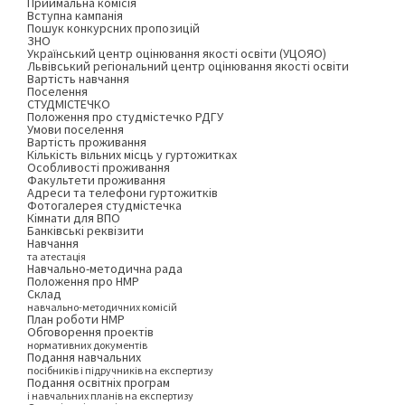
Приймальна комісія
Вступна кампанія
Пошук конкурсних пропозицій
ЗНО
Український центр оцінювання якості освіти (УЦОЯО)
Львівський регіональний центр оцінювання якості освіти
Вартість навчання
Поселення
СТУДМІСТЕЧКО
Положення про студмістечко РДГУ
Умови поселення
Вартість проживання
Кількість вільних місць у гуртожитках
Особливості проживання
Факультети проживання
Адреси та телефони гуртожитків
Фотогалерея студмістечка
Кімнати для ВПО
Банківські реквізити
Навчання
та атестація
Навчально-методична рада
Положення про НМР
Склад
навчально-методичних комісій
План роботи НМР
Обговорення проектів
нормативних документів
Подання навчальних
посібників і підручників на експертизу
Подання освітніх програм
і навчальних планів на експертизу