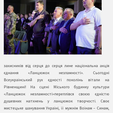
захисників від серця до серця лине національна акція
єднання «Ланцюжок незламності». Сьогодні
Всеукраїнський рух єдності поколінь вітали на
Рівненщині! На сцені Міського будинку культури
«Ланцюжок незламності»переплівся своєю єдністю
душевних натхнень у ланцюжок творчості. Своє
мистецьке шанування Україні, її мужнім Воїнам – Синам,