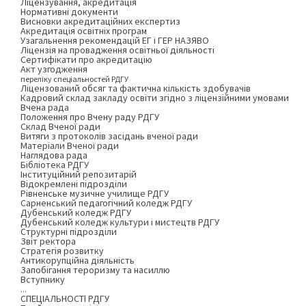
Ліцензування, акредитація
Нормативні документи
Висновки акредитаційних експертиз
Акредитація освітніх програм
Узагальнення рекомендацій ЕГ і ГЕР НАЗЯВО
Ліцензія на провадження освітньої діяльності
Сертифікати про акредитацію
Акт узгодження
переліку спеціальностей РДГУ
Ліцензований обсяг та фактична кількість здобувачів
Кадровий склад закладу освіти згідно з ліцензійними умовами
Вчена рада
Положення про Вчену раду РДГУ
Склад Вченої ради
Витяги з протоколів засідань вченої ради
Матеріали Вченої ради
Наглядова рада
Бібліотека РДГУ
Інституційний репозитарій
Відокремлені підрозділи
Рівненське музичне училище РДГУ
Сарненський педагогічний коледж РДГУ
Дубенський коледж РДГУ
Дубенський коледж культури і мистецтв РДГУ
Структурні підрозділи
Звіт ректора
Стратегія розвитку
Антикорупційна діяльність
Запобігання тероризму та насиллю
Вступнику
...
СПЕЦІАЛЬНОСТІ РДГУ