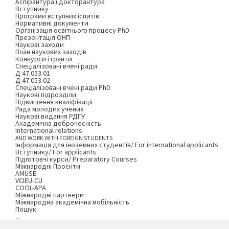
Аспірантура і докторантура
Вступнику
Програми вступних іспитів
Нормативні документи
Організація освітнього процесу PhD
Презентація ОНП
Наукові заходи
План наукових заходів
Конкурси і гранти
Спеціалізовані вчені ради
Д 47.053.01
Д 47.053.02
Спеціалізовані вчені ради PhD
Наукові підрозділи
Підвищення кваліфікації
Рада молодих учених
Наукові видання РДГУ
Академічна доброчесність
International relations
AND WORK WITH FOREIGN STUDENTS
Інформація для іноземних студентів/ For international applicants
Вступнику/ For applicants
Підготовчі курси/ Preparatory Courses
Міжнародні Проєкти
AMUSE
VCIEU-CU
COOL-APA
Міжнародні партнери
Міжнародна академічна мобільність
Пошук
...