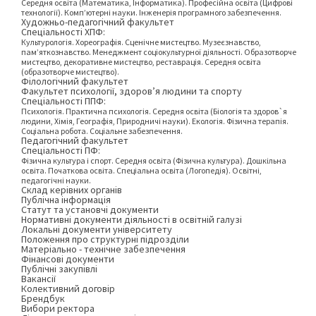
Середня освіта (Математика, Інформатика). Професійна освіта (Цифрові
технології). Комп’ютерні науки. Інженерія програмного забезпечення.
Художньо-педагогічний факультет
Спеціальності ХПФ:
Культурологія. Хореографія. Сценічне мистецтво. Музеєзнавство,
пам’яткознавство. Менеджмент соціокультурної діяльності. Образотворче
мистецтво, декоративне мистецтво, реставрація. Середня освіта
(образотворче мистецтво).
Філологічний факультет
Факультет психології, здоров’я людини та спорту
Спеціальності ППФ:
Психологія. Практична психологія. Середня освіта (Біологія та здоров`я
людини, Хімія, Географія, Природничі науки). Екологія. Фізична терапія.
Соціальна робота. Соціальне забезпечення.
Педагогічний факультет
Спеціальності ПФ:
Фізична культура і спорт. Середня освіта (Фізична культура). Дошкільна
освіта. Початкова освіта. Спеціальна освіта (Логопедія). Освітні,
педагогічні науки.
Склад керівних органів
Публічна інформація
Статут та установчі документи
Нормативні документи діяльності в освітній галузі
Локальні документи університету
Положення про структурні підрозділи
Матеріально - технічне забезпечення
Фінансові документи
Публічні закупівлі
Вакансії
Колективний договір
Брендбук
Вибори ректора