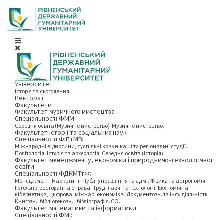
Університет
історія та сьогодення
Ректорат
Факультети
Факультет музичного мистецтва
Спеціальності ФММ:
Середня освіта (Музичне мистецтво). Музичне мистецтво.
Факультет історії та соціальних наук
Спеціальності ФІПтМВ:
Міжнародні відносини, суспільні комунікації та регіональні студії.
Політологія. Історія та археологія. Середня освіта (Історія).
Факультет менеджменту, економіки і природничо-технологічної
освіти
Спеціальності ФДКМТтФ:
Менеджмент. Маркетинг. Публ. управління та адм.. Фізика та астрономія.
Готельно-ресторанна справа. Труд. навч. та технології. Економічна
кібернетика, Цифрова, міжнар. економіка. Документозн. та інф. діяльність.
Книгозн., бібліотекозн. і бібліографія. СО.
Факультет математики та інформатики
Спеціальності ФМІ: