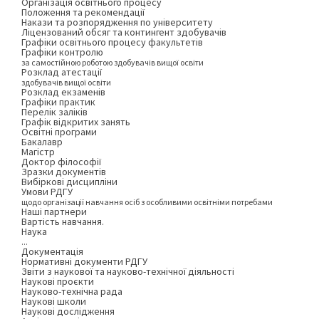
Організація освітнього процесу
Положення та рекомендації
Накази та розпорядження по університету
Ліцензований обсяг та контингент здобувачів
Графіки освітнього процесу факультетів
Графіки контролю
за самостійною роботою здобувачів вищої освіти
Розклад атестації
здобувачів вищої освіти
Розклад екзаменів
Графіки практик
Перелік заліків
Графік відкритих занять
Освітні програми
Бакалавр
Магістр
Доктор філософії
Зразки документів
Вибіркові дисципліни
Умови РДГУ
щодо організації навчання осіб з особливими освітніми потребами
Наші партнери
Вартість навчання.
Наука
...
Документація
Нормативні документи РДГУ
Звіти з наукової та науково-технічної діяльності
Наукові проєкти
Науково-технічна рада
Наукові школи
Наукові дослідження