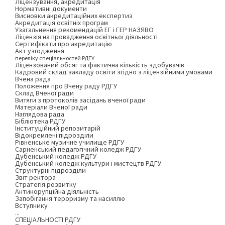
Ліцензування, акредитація
Нормативні документи
Висновки акредитаційних експертиз
Акредитація освітніх програм
Узагальнення рекомендацій ЕГ і ГЕР НАЗЯВО
Ліцензія на провадження освітньої діяльності
Сертифікати про акредитацію
Акт узгодження
переліку спеціальностей РДГУ
Ліцензований обсяг та фактична кількість здобувачів
Кадровий склад закладу освіти згідно з ліцензійними умовами
Вчена рада
Положення про Вчену раду РДГУ
Склад Вченої ради
Витяги з протоколів засідань вченої ради
Матеріали Вченої ради
Наглядова рада
Бібліотека РДГУ
Інституційний репозитарій
Відокремлені підрозділи
Рівненське музичне училище РДГУ
Сарненський педагогічний коледж РДГУ
Дубенський коледж РДГУ
Дубенський коледж культури і мистецтв РДГУ
Структурні підрозділи
Звіт ректора
Стратегія розвитку
Антикорупційна діяльність
Запобігання тероризму та насиллю
Вступнику
...
СПЕЦІАЛЬНОСТІ РДГУ