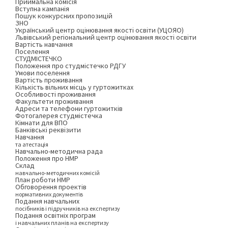
Приймальна комісія
Вступна кампанія
Пошук конкурсних пропозицій
ЗНО
Український центр оцінювання якості освіти (УЦОЯО)
Львівський регіональний центр оцінювання якості освіти
Вартість навчання
Поселення
СТУДМІСТЕЧКО
Положення про студмістечко РДГУ
Умови поселення
Вартість проживання
Кількість вільних місць у гуртожитках
Особливості проживання
Факультети проживання
Адреси та телефони гуртожитків
Фотогалерея студмістечка
Кімнати для ВПО
Банківські реквізити
Навчання
та атестація
Навчально-методична рада
Положення про НМР
Склад
навчально-методичних комісій
План роботи НМР
Обговорення проектів
нормативних документів
Подання навчальних
посібників і підручників на експертизу
Подання освітніх програм
і навчальних планів на експертизу