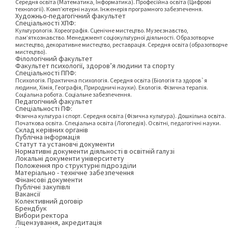
Середня освіта (Математика, Інформатика). Професійна освіта (Цифрові
технології). Комп’ютерні науки. Інженерія програмного забезпечення.
Художньо-педагогічний факультет
Спеціальності ХПФ:
Культурологія. Хореографія. Сценічне мистецтво. Музеєзнавство,
пам’яткознавство. Менеджмент соціокультурної діяльності. Образотворче
мистецтво, декоративне мистецтво, реставрація. Середня освіта (образотворче
мистецтво).
Філологічний факультет
Факультет психології, здоров’я людини та спорту
Спеціальності ППФ:
Психологія. Практична психологія. Середня освіта (Біологія та здоров`я
людини, Хімія, Географія, Природничі науки). Екологія. Фізична терапія.
Соціальна робота. Соціальне забезпечення.
Педагогічний факультет
Спеціальності ПФ:
Фізична культура і спорт. Середня освіта (Фізична культура). Дошкільна освіта.
Початкова освіта. Спеціальна освіта (Логопедія). Освітні, педагогічні науки.
Склад керівних органів
Публічна інформація
Статут та установчі документи
Нормативні документи діяльності в освітній галузі
Локальні документи університету
Положення про структурні підрозділи
Матеріально - технічне забезпечення
Фінансові документи
Публічні закупівлі
Вакансії
Колективний договір
Брендбук
Вибори ректора
Ліцензування, акредитація