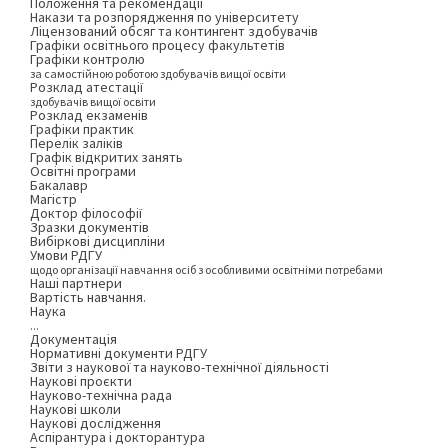
Положення та рекомендації
Накази та розпорядження по університету
Ліцензований обсяг та контингент здобувачів
Графіки освітнього процесу факультетів
Графіки контролю
за самостійною роботою здобувачів вищої освіти
Розклад атестації
здобувачів вищої освіти
Розклад екзаменів
Графіки практик
Перелік заліків
Графік відкритих занять
Освітні програми
Бакалавр
Магістр
Доктор філософії
Зразки документів
Вибіркові дисципліни
Умови РДГУ
щодо організації навчання осіб з особливими освітніми потребами
Наші партнери
Вартість навчання.
Наука
...
Документація
Нормативні документи РДГУ
Звіти з наукової та науково-технічної діяльності
Наукові проєкти
Науково-технічна рада
Наукові школи
Наукові дослідження
Аспірантура і докторантура