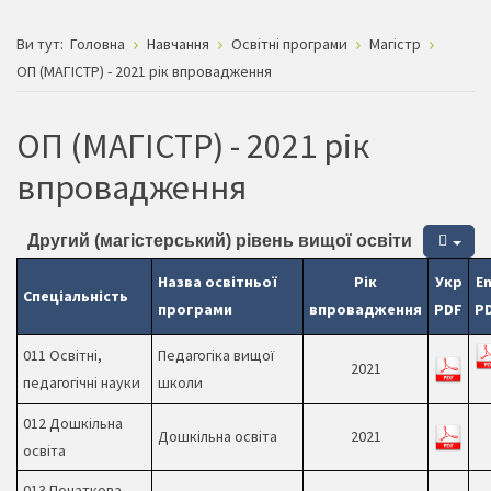
Ви тут:
Головна
Навчання
Освітні програми
Магістр
ОП (МАГІСТР) - 2021 рік впровадження
ОП (МАГІСТР) - 2021 рік
впровадження
Другий (магістерський) рівень вищої освіти
Назва освітньої
Рік
Укр
E
Спеціальність
програми
впровадження
PDF
P
011 Освітні,
Педагогіка вищої
2021
педагогічні науки
школи
012 Дошкільна
Дошкільна освіта
2021
освіта
013 Початкова