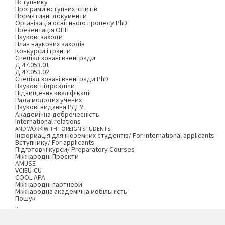
Вступнику
Програми вступних іспитів
Нормативні документи
Організація освітнього процесу PhD
Презентація ОНП
Наукові заходи
План наукових заходів
Конкурси і гранти
Спеціалізовані вчені ради
Д 47.053.01
Д 47.053.02
Спеціалізовані вчені ради PhD
Наукові підрозділи
Підвищення кваліфікації
Рада молодих учених
Наукові видання РДГУ
Академічна доброчесність
International relations
AND WORK WITH FOREIGN STUDENTS
Інформація для іноземних студентів/ For international applicants
Вступнику/ For applicants
Підготовчі курси/ Preparatory Courses
Міжнародні Проєкти
AMUSE
VCIEU-CU
COOL-APA
Міжнародні партнери
Міжнародна академічна мобільність
Пошук
...