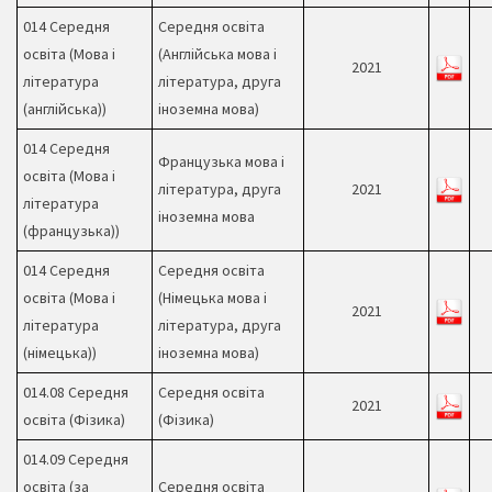
014 Середня
Середня освіта
освіта (Мова і
(Англійська мова і
2021
література
література, друга
(англійська))
іноземна мова)
014 Середня
Французька мова і
освіта (Мова і
література, друга
2021
література
іноземна мова
(французька))
014 Середня
Середня освіта
освіта (Мова і
(Німецька мова і
2021
література
література, друга
(німецька))
іноземна мова)
014.08 Середня
Середня освіта
2021
освіта (Фізика)
(Фізика)
014.09 Середня
освіта (за
Середня освіта