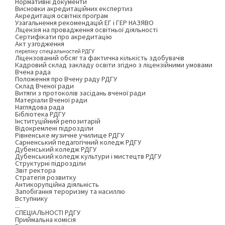
Нормативні документи
Висновки акредитаційних експертиз
Акредитація освітніх програм
Узагальнення рекомендацій ЕГ і ГЕР НАЗЯВО
Ліцензія на провадження освітньої діяльності
Сертифікати про акредитацію
Акт узгодження
переліку спеціальностей РДГУ
Ліцензований обсяг та фактична кількість здобувачів
Кадровий склад закладу освіти згідно з ліцензійними умовами
Вчена рада
Положення про Вчену раду РДГУ
Склад Вченої ради
Витяги з протоколів засідань вченої ради
Матеріали Вченої ради
Наглядова рада
Бібліотека РДГУ
Інституційний репозитарій
Відокремлені підрозділи
Рівненське музичне училище РДГУ
Сарненський педагогічний коледж РДГУ
Дубенський коледж РДГУ
Дубенський коледж культури і мистецтв РДГУ
Структурні підрозділи
Звіт ректора
Стратегія розвитку
Антикорупційна діяльність
Запобігання тероризму та насиллю
Вступнику
...
СПЕЦІАЛЬНОСТІ РДГУ
Приймальна комісія