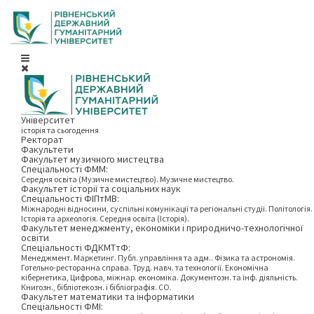
Університет
історія та сьогодення
Ректорат
Факультети
Факультет музичного мистецтва
Спеціальності ФММ:
Середня освіта (Музичне мистецтво). Музичне мистецтво.
Факультет історії та соціальних наук
Спеціальності ФІПтМВ:
Міжнародні відносини, суспільні комунікації та регіональні студії. Політологія.
Історія та археологія. Середня освіта (Історія).
Факультет менеджменту, економіки і природничо-технологічної
освіти
Спеціальності ФДКМТтФ:
Менеджмент. Маркетинг. Публ. управління та адм.. Фізика та астрономія.
Готельно-ресторанна справа. Труд. навч. та технології. Економічна
кібернетика, Цифрова, міжнар. економіка. Документозн. та інф. діяльність.
Книгозн., бібліотекозн. і бібліографія. СО.
Факультет математики та інформатики
Спеціальності ФМІ: