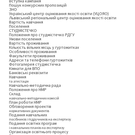
Вступна кампанія
Пошук конкурсних пропозицій
ЗНО
Український центр оцінювання якості освіти (УЦОЯО)
Львівський регіональний центр оцінювання якості освіти
Вартість навчання
Поселення
СТУДМІСТЕЧКО
Положення про студмістечко РДГУ
Умови поселення
Вартість проживання
Кількість вільних місць у гуртожитках
Особливості проживання
Факультети проживання
Адреси та телефони гуртожитків
Фотогалерея студмістечка
Кімнати для ВПО
Банківські реквізити
Навчання
та атестація
Навчально-методична рада
Положення про НМР
Склад
навчально-методичних комісій
План роботи НМР
Обговорення проектів
нормативних документів
Подання навчальних
посібників і підручників на експертизу
Подання освітніх програм
і навчальних планів на експертизу
Організація освітнього процесу