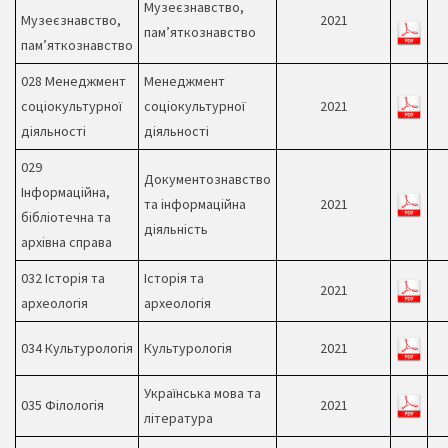
Музеєзнавство,
Музеєзнавство,
2021
пам’яткознавство
пам’яткознавство
028 Менеджмент
Менеджмент
соціокультурної
соціокультурної
2021
діяльності
діяльності
029
Документознавство
Інформаційна,
та інформаційна
2021
бібліотечна та
діяльність
архівна справа
032 Історія та
Історія та
2021
археологія
археологія
034 Культурологія
Культурологія
2021
Українська мова та
035 Філологія
2021
література