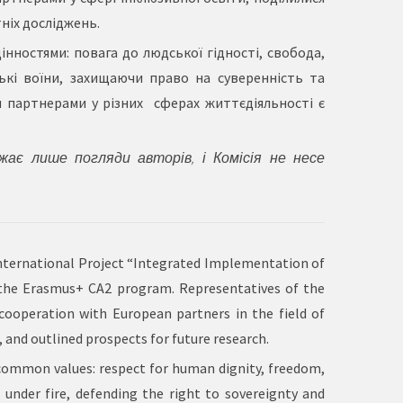
ніх досліджень.
нностями: повага до людської гідності, свобода,
нські воїни, захищаючи право на суверенність та
и партнерами у різних сферах життєдіяльності є
ажає лише погляди авторів, і Комісія не несе
 International Project “Integrated Implementation of
the Erasmus+ CA2 program. Representatives of the
cooperation with European partners in the field of
, and outlined prospects for future research.
common values: respect for human dignity, freedom,
g under fire, defending the right to sovereignty and