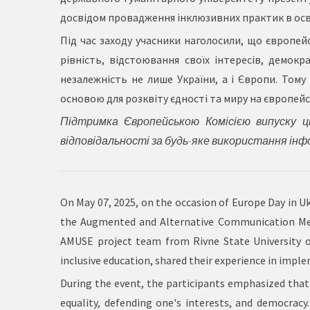
досвідом провадження інклюзивних практик в осв
Під час заходу учасники наголосили, що європей
рівність, відстоювання своїх інтересів, демокр
незалежність не лише України, а і Європи. Том
основою для розквіту єдності та миру на європей
Підтримка Європейською Комісією випуску ціє
відповідальності за будь-яке використання інф
On May 07, 2025, on the occasion of Europe Day in U
the Augmented and Alternative Communication Met
AMUSE project team from Rivne State University of
inclusive education, shared their experience in imple
During the event, the participants emphasized tha
equality, defending one's interests, and democracy.