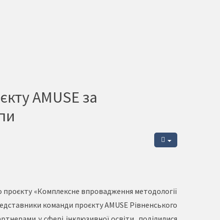
оєкту AMUSE за
пи
ого проєкту «Комплексне впровадження методології
Представники команди проєкту AMUSE Рівненського
ртнерами у сфері інклюзивної освіти, поділилися