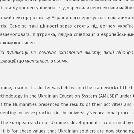
ітньому процесі університету, окреслили перспективи майбут
ський вектор розвитку України підтверджується спільними ці
атія. Саме за такі цінності зараз стоять під вогнем украї
у взаємоповага, підтримка, плідна співпраця з європейським
ському континенті.
ї публікації не означає схвалення вмісту, який відобр
ормації, що міститься в ньому.
kraine, a scientific cluster was held within the framework of the
hodology in the Ukrainian Education System (AMUSE)” under 
 the Humanities presented the results of their activities and 
menting inclusive practices in the university's educational process
t the European vector of Ukraine's development is confirmed by 
 It is for these values that Ukrainian soldiers are now standin