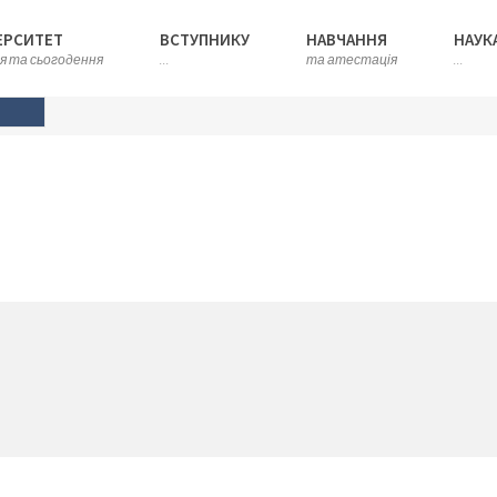
ЕРСИТЕТ
ВСТУПНИКУ
НАВЧАННЯ
НАУК
ія та сьогодення
...
та атестація
...