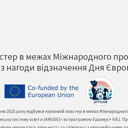
астер в межах Міжнародного пр
з нагоди відзначення Дня Євро
авня 2025 року відбувся науковий кластер в межах Міжнародн
аїнську систему освіти (AMUSE)» за програмою Еразмус+ КА2. 
вали результати діяльності та співпраці з європейськими па