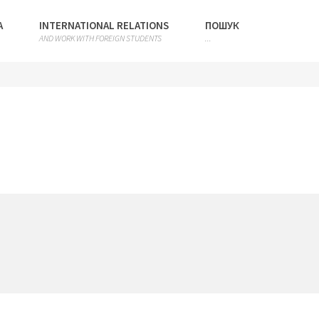
А
INTERNATIONAL RELATIONS
ПОШУК
AND WORK WITH FOREIGN STUDENTS
...