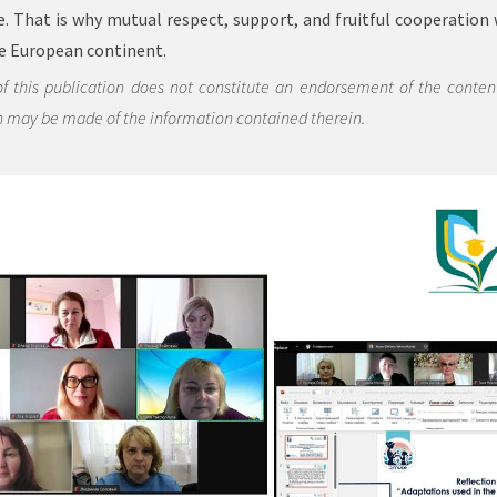
. That is why mutual respect, support, and fruitful cooperation w
the European continent.
 this publication does not constitute an endorsement of the contents
h may be made of the information contained therein.